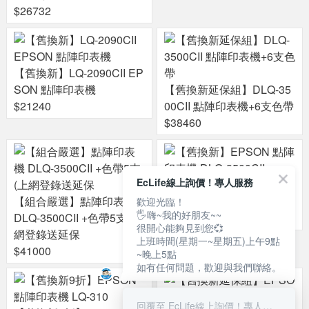
$26732
【舊換新】LQ-2090CII EP
SON 點陣印表機
【舊換新延保組】DLQ-35
$21240
00CII 點陣印表機+6支色帶
$38460
EcLife線上詢價！專人服務
【舊換新】EPSON 點陣印
【組合嚴選】點陣印表機
表機 DLQ-3500CII
歡迎光臨！
🖐嗨~我的好朋友~~
DLQ-3500CII +色帶5支(上
$32220
很開心能夠見到您💞
網登錄送延保
上班時間(星期一~星期五)上午9點
$41000
~晚上5點
如有任何問題，歡迎與我們聯絡。
回覆至 EcLife線上詢價！專人服務