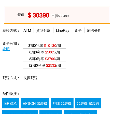
30390
特價
市價$32499
結帳方式：
ATM
貨到付款
LinePay
刷卡
刷卡分期
刷卡分期：
3期0利率
$10130
/期
說明
6期0利率
$5065
/期
8期0利率
$3799
/期
12期0利率
$2532
/期
配送方式：
良興配送
熱門快搜：
EPSON
EPSON 印表機
點陣 印表機
印表機 超高速