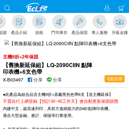
追蹤
產品介紹
規格
門市庫存
產品保固
專人服務
升級金賺
主機9折+2年保固
【舊換新延保組】LQ-2090CIIN 點陣
印表機+6支色帶
宅配到府
X-B03497
分享
分享
●此產品為組合品含主機9折+原廠黑色色帶6支【送主機延保】
不需自行上網登錄【預計30~45工作天】會自動更新保固狀態
內建中文，超高速列印，具前方進紙能力的24針點陣印表機。
適合大型金融、會計、保險等行業使用。
1. 超高速列印：英文/中文每秒584/242字元