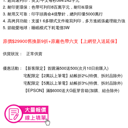
2. 耐印更環保：色帶可列印8百萬字元，耐印&環保
3. 耐用又可靠：印字頭壽命4億擊針，總列印量5000萬行
4. 高拷貝功能：支援1 6多聯式文件複寫列印，多方進紙張處理能力強
5. 節能愛地球：睡眠模式下耗電僅3W
原價$29900舊換新9折+原廠色帶六支【上網登入送延保】
供貨狀況：
正常供貨
優惠活動：
【新客限定】首購滿500送500(次月10日前匯入)
宅配限定【2萬以上筆電】結帳折2%(特價、拆封品除外)
宅配限定【5萬以上筆電】結帳折3%(特價、拆封品除外)
【EPSON】滿$6000送大G藍芽音箱(加購、組合除外)