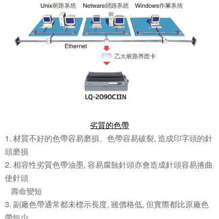
劣質的色帶
1. 材質不好的色帶容易磨損、色帶容易破裂, 造成印字頭的針
頭磨損
2. 相容性劣質色帶油墨, 容易腐蝕針頭亦會造成針頭容易捲曲
使針頭
壽命變短
3. 副廠色帶通常都未標示長度, 雖價格低, 但實際都比原廠色
帶短少