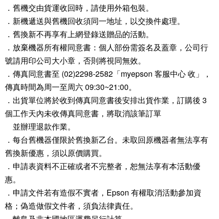
．舊機交由貨運收回時，請使用外箱包裝。
．新機遞送與舊機回收須同一地址，以交換件處理。
．舊換新不再享有上網登錄送贈品的活動。
．放棄機器所有權同意書：個人部份需簽名及蓋章，公司行
號請用印公司大小章，否則將視同無效。
．傳真同意書至 (02)2298-2582「myepson 客服中心 收」，
傳真時間為周一至周六 09:30~21:00。
．出貨單位將於收到傳真同意書後安排出貨作業，訂購後 3
個工作天內未收傳真同意書，將取消該筆訂單
並辦理退款作業。
．每台舊機器僅限於舊換新乙台。未取回原機器者無法享有
舊換新優惠，須以原價購買。
．申請表資料不正確或者不完整者，恕無法享有本活動優
惠。
．申請文件若有造假不實者，Epson 有權取消活動參加資
格；偽造做假文件者，須負法律責任。
．離島及非本國地區運費另行計算。