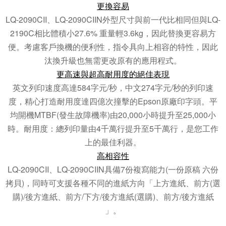
更換容易
LQ-2090CII、LQ-2090CIIN外型尺寸與前一代比相同但與LQ-
2190C相比體積小27.6% 重量輕3.6kg，因此替換更容易方
便。考慮客戶換機的便利性，指令具向上相容的特性，因此
汰換升級也無需更改原有的應用程式。
更高速與超高耐用度的絕佳表現
英文列印速度高達584字元/秒，中文274字元/秒的列印速
度，精心打造耐用度達四億次撞擊的Epson原廠印字頭。平
均開機MTBF(發生故障機率)由20,000小時提升至25,000小
時。耐用度：總列印量由4千萬行提升至5千萬行，是您工作
上的最佳利器。
高相容性
LQ-2090CII、LQ-2090CIIN具備7份複寫能力(一份原稿 六份
拷貝)，同時可支援各種不同的進紙方向「上方進紙、前方(選
購)/後方進紙、前方/下方/後方進紙(選購)、前方/後方進紙
」。