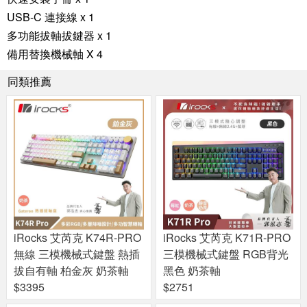
USB-C 連接線 x 1
多功能拔軸拔鍵器 x 1
備用替換機械軸 X 4
同類推薦
iRocks 艾芮克 K74R-PRO
iRocks 艾芮克 K71R-PRO
無線 三模機械式鍵盤 熱插
三模機械式鍵盤 RGB背光
拔自有軸 柏金灰 奶茶軸
黑色 奶茶軸
$3395
$2751