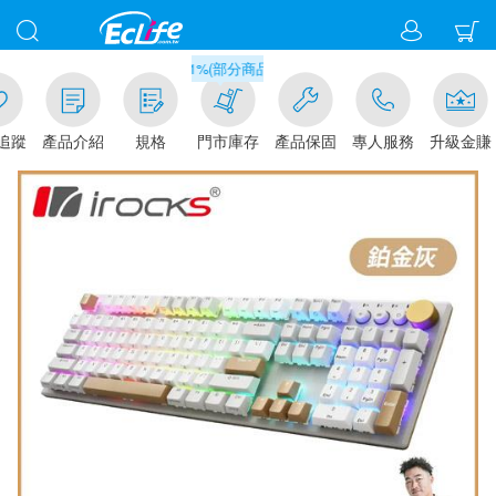
滿千元門市取貨現折1%(部分商品不適用)-請點我看
追蹤
產品介紹
規格
門市庫存
產品保固
專人服務
升級金賺