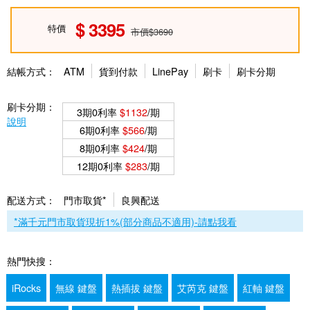
3395
特價
市價$3690
結帳方式：
ATM
貨到付款
LinePay
刷卡
刷卡分期
刷卡分期：
3期0利率
$1132
/期
說明
6期0利率
$566
/期
8期0利率
$424
/期
12期0利率
$283
/期
配送方式：
門市取貨*
良興配送
*滿千元門市取貨現折1%(部分商品不適用)-請點我看
熱門快搜：
iRocks
無線 鍵盤
熱插拔 鍵盤
艾芮克 鍵盤
紅軸 鍵盤