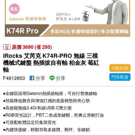
原價 3690 (省 295)
促
iRocks 艾芮克 K74R-PRO 無線 三模
機械式鍵盤 熱插拔自有軸 柏金灰 莓紅
宅配到府
軸
門市取貨
F4612853
分享
分享
●全鍵區採用Gateron熱插拔軸座，可自行替換鍵軸
●預裝降低雜音與增強打感的底蓋棉墊與夾心墊
●高效能無線2.4G/有線USB-C雙介面
●RGB背光設計，PBT二色成形鍵帽，乾爽止滑耐打油
●可搭配軟體設定巨集與背光
●內建快捷鍵，輕鬆存取多媒體、郵件、全鍵鎖