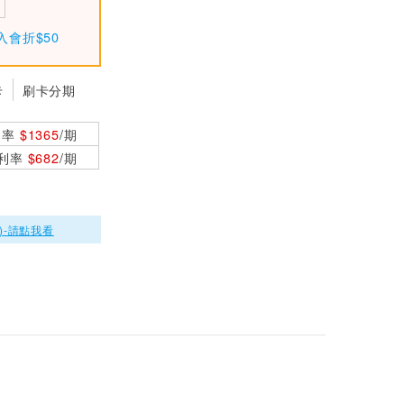
鼠 黑
ASUS 華碩 ROG St
入會折$50
rix Impact III Wirel
ess 無線電競滑鼠
$1690
白
卡
刷卡分期
ASUS 華碩 ROG K
eris Wireless AimP
利率
$1365
/期
oint 無線電競滑鼠
$2790
0利率
$682
/期
黑
)-請點我看