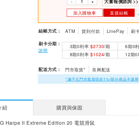
-
+
大量報價諮詢 >>
加入購物車
直接結帳
結帳方式：
ATM
貨到付款
LinePay
刷
刷卡分期：
3期0利率
$2730
/期
6期0
說明
8期0利率
$1024
/期
12期
配送方式：
門市取貨*
良興配送
*滿千元門市取貨現折1%(部分商品不適用
介紹
購買與保固
Harpe II Extreme Edition 20 電競滑鼠