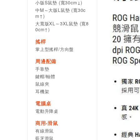
小版S鼠墊 (寬30cm↓)
中M～大版L鼠墊 (寬30c
m↑)
大寬版XL～3XL鼠墊 (寬8
0cm↑)
搖桿
掌上型搖桿/方向盤
周邊配備
手靠墊
鍵帽/軸體
鼠線夾
耳機架
電腦桌
電動升降桌
商用-滑鼠
有線滑鼠
藍牙滑鼠