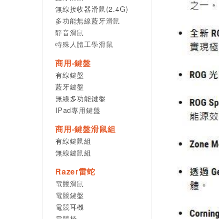
無線接收器滑鼠(2.4G)
多功能無線藍牙滑鼠
靜音滑鼠
特殊人體工學滑鼠
商用-鍵盤
有線鍵盤
藍牙鍵盤
無線多功能鍵盤
IPad專用鍵盤
商用-鍵盤滑鼠組
有線鍵鼠組
無線鍵鼠組
Razer雷蛇
電競滑鼠
電競鍵盤
電競耳機
電競椅