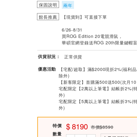
保固說明
兩年
館長推薦
【現貨到】可直接下單
6/26-8/31
買ROG Edition 20電競滑鼠，
華碩官網登錄送ROG 20th限量鍵帽
供貨狀況：
正常供貨
優惠活動
【宅配/超取】滿$2000現折2%(福利品
除外)
【新客限定】首購滿500送500(次月1
宅配限定【2萬以上筆電】結帳折2%(
外)
宅配限定【5萬以上筆電】結帳折3%(
外)
8190
特價
市價$8590
數量