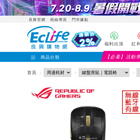
良興官網
粉絲專頁
門市據點
福利出清
紅
【必看】活動
商品分類
首頁