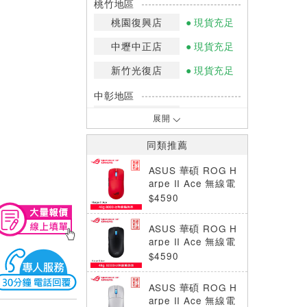
桃竹地區
桃園復興店
現貨充足
中壢中正店
現貨充足
新竹光復店
現貨充足
中彰地區
台中英才店
現貨充足
展開
嘉南地區
同類推薦
高雄中華店
少量庫存
ASUS 華碩 ROG H
高雄鳳山店
現貨充足
arpe II Ace 無線電
競滑鼠 岩漿紅
$4590
*庫存數量：網路訂購(0)、少量庫存
(1~2)、現貨充足(3以上)。
ASUS 華碩 ROG H
*門市庫存以店內實際數量為準，可使
arpe II Ace 無線電
用專人服務或撥打門市電話洽詢。
競滑鼠 黑
$4590
ASUS 華碩 ROG H
arpe II Ace 無線電