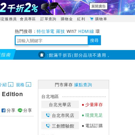
展開廣告
綁定服務員
會員專區
訂單查詢
購物金
紅利
購物車
特仕筆電
羅技
Wifi7
HDMI線
環
境量測
明緯POWER
搜尋
購指南
【PX大通】全館滿千折百(部分品項不適用，滿2千折200...)
靈活多變的分離式設計
TypeC安全電源延長線
日除濕15L，19坪適用
華碩 ROG Falcata 電競鍵盤
WTR-1500C行動無線影音傳輸器
電源百寶袋-你要的這裡通通有
行動電源【BSMI認證專區】
owon電子測量與智能儀器專家
介紹
規格
門市庫存
據點查詢
Edition
台北地區
台北光華店
少量庫存
分享
分享
現貨充足
台北市民店
電話訂購
三創體驗館