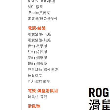
ASUS ROG華碩
MSI 微星
iRocks艾芮克
電競椅/辦公椅配件
電競-鍵盤
電競鍵盤-有線
電競鍵盤-無線
青軸-敲擊感
紅軸-線性感
茶軸-觸擊感
銀軸-觸發快
靜音紅軸-線性無聲
短版鍵盤
PBT鍵帽鍵盤
電競-鍵盤滑鼠組
鍵鼠組-電競
滑鼠墊