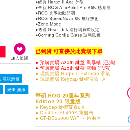
●經典 Harpe II Ace 外型
●全新 ROG AimPoint Pro 65K 感應器
●ROG 光學微動開關
●ROG SpeedNova 8K 無線技術
●Zone Mode
●透過 Gear Link 進行網頁式設定
●Corning Gorilla Glass 玻璃鼠腳
已到貨 可直接於此賣場下單
加入追蹤
● 預購賣場 Azoth 鍵盤 風暴軸 (已滿)
● 預購賣場 Azoth 鍵盤 雪軸 (已滿)
●
現貨賣場 Harpe II Extreme 滑鼠
●
現貨賣場 Keycap 鍵帽盲盒1入
線 電競滑鼠
競
光學 無線
華碩 ROG 20週年系列
Edition 20 限量版
●
Keycap 鍵帽盲盒6入
●
Destrier SL400S 電競椅
●
GT-BE25000 WiFi 7 路由器