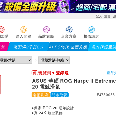
登入/註冊
利加購
達人開箱
品牌旗艦
企業方案
報價諮詢
導覽
宅配滿2千折2%
AI PC時代 全面升級
電力保護選
現貨到▼登錄送
促
產品
ASUS 華碩 ROG Harpe II Extreme 
20 電競滑鼠
宅配到府
門市取貨
F4730058
●獨家 ROG 20 週年設計
●真 24K 鍍金裝飾