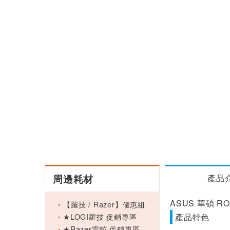
周邊耗材
產品
ASUS 華碩 ROG 
【羅技 / Razer】優惠組
★LOGI羅技 促銷專區
產品特色
★Razer雷蛇 促銷專區