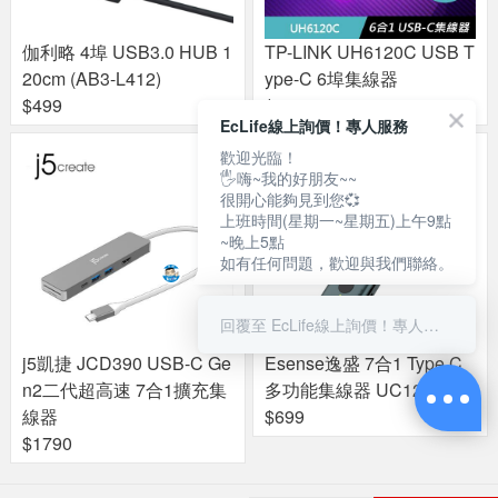
伽利略 4埠 USB3.0 HUB 1
TP-LINK UH6120C USB T
20cm (AB3-L412)
ype-C 6埠集線器
$499
$699
EcLife線上詢價！專人服務
歡迎光臨！
🖐嗨~我的好朋友~~
很開心能夠見到您💞
上班時間(星期一~星期五)上午9點
~晚上5點
如有任何問題，歡迎與我們聯絡。
回覆至 EcLife線上詢價！專人服務
j5凱捷 JCD390 USB-C Ge
Esense逸盛 7合1 Type C
n2二代超高速 7合1擴充集
多功能集線器 UC127
線器
$699
$1790