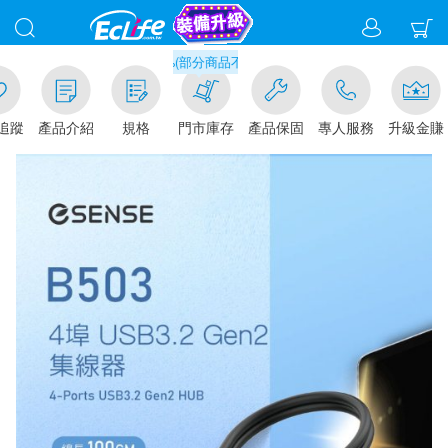
滿千元門市取貨現折1%(部分商品不適用)-請點我看
追蹤
產品介紹
規格
門市庫存
產品保固
專人服務
升級金賺