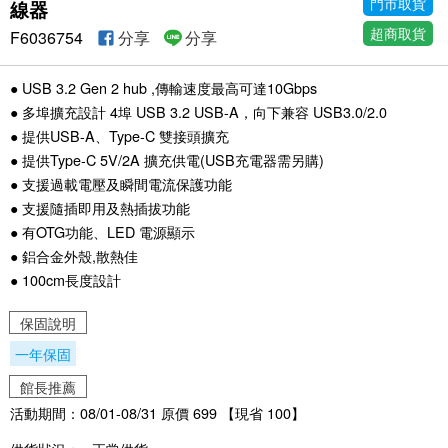
門市取貨
線器
超商取貨
F6036754
分享
分享
● USB 3.2 Gen 2 hub ,傳輸速度最高可達10Gbps
● 多埠擴充設計 4埠 USB 3.2 USB-A，向下兼容 USB3.0/2.0
● 提供USB-A、Type-C 雙接頭擴充
● 提供Type-C 5V/2A 擴充供電(USB充電器需另購)
● 支援過載電壓及瞬間電流保護功能
● 支援隨插即用及熱插拔功能
● 有OTG功能、LED 電源顯示
● 鋁合金外殼,散熱佳
● 100cm長度設計
保固說明
一年保固
館長推薦
活動期間：08/01-08/31 原價 699 【現省 100】