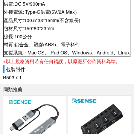
供電
:DC 5V/900mA
外接電源
: Type-C
供電
(5
V
/
2A Max
）
產品尺寸:100.5*33*15mm(不含線長)
包材尺寸:150*80*23mm
線長
:100
公分
材質
:
鋁合金、塑膠
(ABS)
、電子料件
支援系統：
Mac OS
、
iPad OS
、
Windows
、
Android
、
Linux
※以上規格資料若有任何錯誤，以原廠所公佈資料為準。
包裝附件
B503 x 1
同類推薦