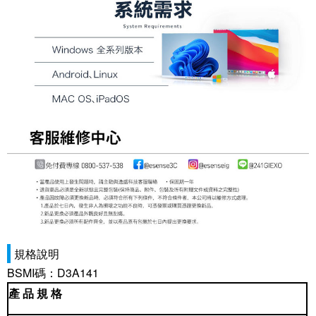
規格說明
BSMI碼：D3A141
產 品 規 格