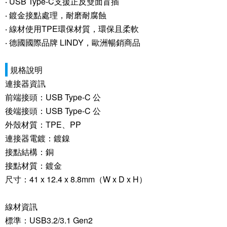
‧ USB Type-C支援正反雙面盲插
‧ 鍍金接點處理，耐磨耐腐蝕
‧ 線材使用TPE環保材質，環保且柔軟
‧ 德國國際品牌 LINDY，歐洲暢銷商品
規格說明
連接器資訊
前端接頭：USB Type-C 公
後端接頭：USB Type-C 公
外殼材質：TPE、PP
連接器電鍍：鍍鎳
接點結構：銅
接點材質：鍍金
尺寸：41 x 12.4 x 8.8mm（W x D x H）
線材資訊
標準：USB3.2/3.1 Gen2