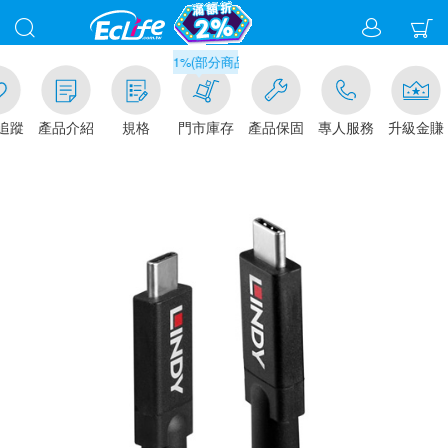
滿千元門市取貨現折1%(部分商品不適用)-請點我看
追蹤
產品介紹
規格
門市庫存
產品保固
專人服務
升級金賺