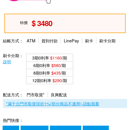
3480
特價
結帳方式：
ATM
貨到付款
LinePay
刷卡
刷卡分期
刷卡分期：
3期0利率
$1160
/期
說明
6期0利率
$580
/期
8期0利率
$435
/期
12期0利率
$290
/期
配送方式：
門市取貨*
良興配送
*滿千元門市取貨現折1%(部分商品不適用)-請點我看
熱門快搜：