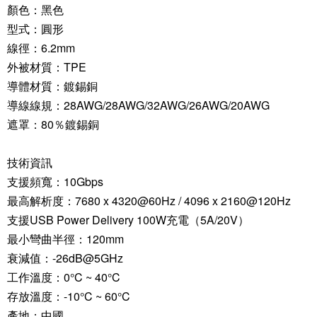
顏色：黑色
型式：圓形
線徑：6.2mm
外被材質：TPE
導體材質：鍍錫銅
導線線規：28AWG/28AWG/32AWG/26AWG/20AWG
遮罩：80％鍍錫銅
技術資訊
支援頻寬：10Gbps
最高解析度：7680 x 4320@60Hz / 4096 x 2160@120Hz
支援USB Power Delivery 100W充電（5A/20V）
最小彎曲半徑：120mm
衰減值：-26dB@5GHz
工作溫度：0°C ~ 40°C
存放溫度：-10°C ~ 60°C
產地：中國