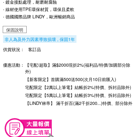
‧ 鍍金接點處理，耐磨耐腐蝕
‧ 線材使用TPE環保材質，環保且柔軟
‧ 德國國際品牌 LINDY，歐洲暢銷商品
保固說明
非人為及外力因素導致損壞 , 保固1年
供貨狀況：
客訂品
優惠活動：
【宅配/超取】滿$2000現折2%(福利品/特價/加購部分除
外)
【新客限定】首購滿500送500(次月10日前匯入)
宅配限定【2萬以上筆電】結帳折2%(特價、拆封品除外)
宅配限定【5萬以上筆電】結帳折3%(特價、拆封品除外)
【LINDY林帝】 滿千折百(滿2千折200...)特價、部分除外