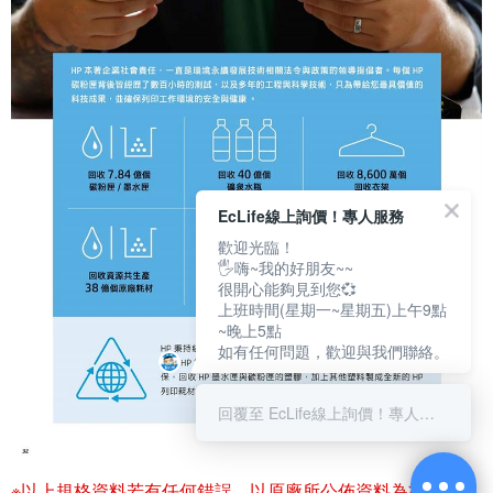
EcLife線上詢價！專人服務
歡迎光臨！
🖐嗨~我的好朋友~~
很開心能夠見到您💞
上班時間(星期一~星期五)上午9點
~晚上5點
如有任何問題，歡迎與我們聯絡。
回覆至 EcLife線上詢價！專人服務
※以上規格資料若有任何錯誤，以原廠所公佈資料為準。