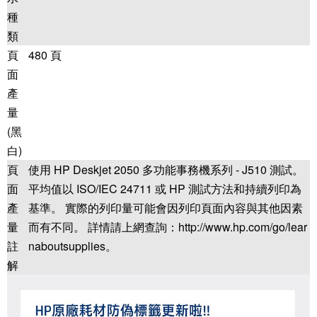
種
類
頁
480 頁
面
產
量
(黑
白)
頁
使用 HP Deskjet 2050 多功能事務機系列 - J510 測試。
面
平均值以 ISO/IEC 24711 或 HP 測試方法和持續列印為
產
基準。 實際的列印量可能會因列印頁面內容與其他因素
量
而有不同。 詳情請上網查詢：http://www.hp.com/go/lear
註
naboutsupplies。
解