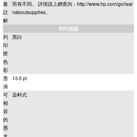
量
而有不同。 詳情請上網查詢：http://www.hp.com/go/lear
註
naboutsupplies。
解
列印規格
列
黑白
印
匣
色
彩
墨
13.5 pl
滴
可
染料式
相
容
的
墨
水