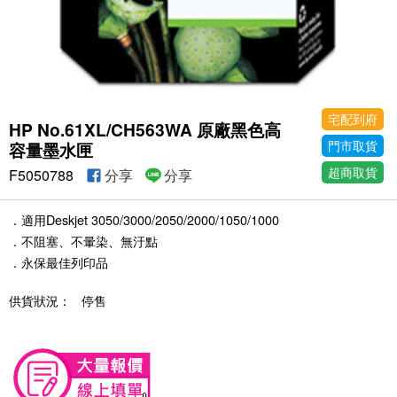
宅配到府
HP No.61XL/CH563WA 原廠黑色高
門市取貨
容量墨水匣
超商取貨
F5050788
分享
分享
．適用Deskjet 3050/3000/2050/2000/1050/1000
．不阻塞、不暈染、無汙點
．永保最佳列印品
供貨狀況：
停售