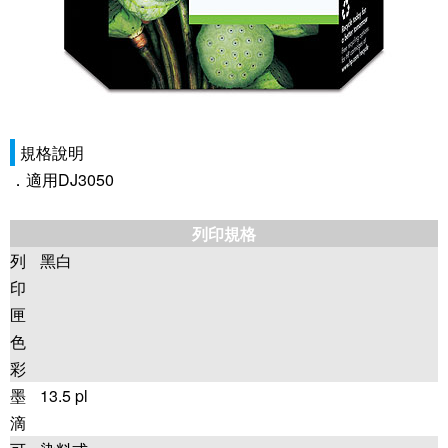
規格說明
．適用DJ3050
列印規格
列
黑白
印
匣
色
彩
墨
13.5 pl
滴