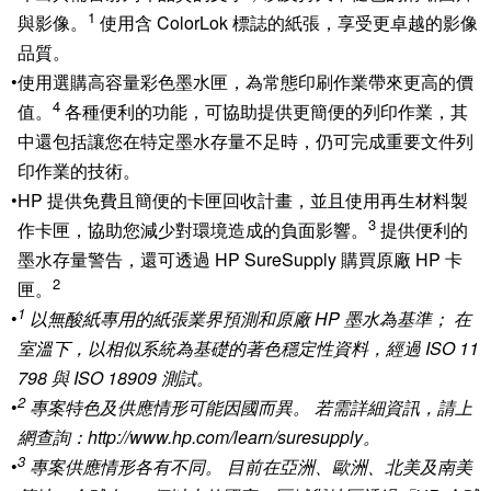
1
與影像。
使用含 ColorLok 標誌的紙張，享受更卓越的影像
品質。
•
使用選購高容量彩色墨水匣，為常態印刷作業帶來更高的價
4
值。
各種便利的功能，可協助提供更簡便的列印作業，其
中還包括讓您在特定墨水存量不足時，仍可完成重要文件列
印作業的技術。
•
HP 提供免費且簡便的卡匣回收計畫，並且使用再生材料製
3
作卡匣，協助您減少對環境造成的負面影響。
提供便利的
墨水存量警告，還可透過 HP SureSupply 購買原廠 HP 卡
2
匣。
1
•
以無酸紙專用的紙張業界預測和原廠 HP 墨水為基準； 在
室溫下，以相似系統為基礎的著色穩定性資料，經過 ISO 11
798 與 ISO 18909 測試。
2
•
專案特色及供應情形可能因國而異。 若需詳細資訊，請上
網查詢：http://www.hp.com/learn/suresupply。
3
•
專案供應情形各有不同。 目前在亞洲、歐洲、北美及南美