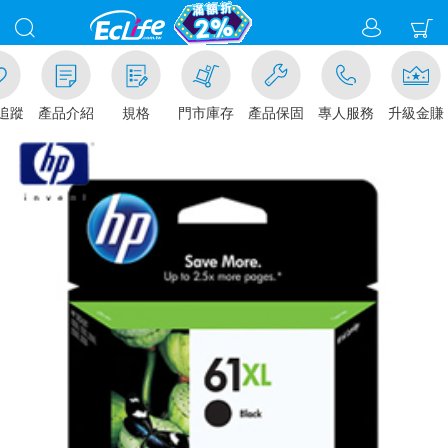
追蹤
產品介紹
規格
門市庫存
產品保固
專人服務
升級金賺