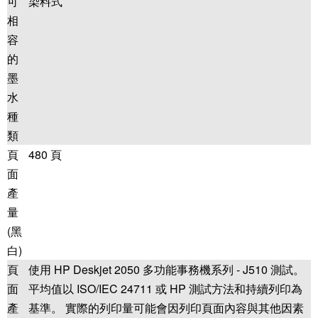
可
染料式
相
容
的
墨
水
種
類
頁
480 頁
面
產
量
(黑
白)
頁
使用 HP Deskjet 2050 多功能事務機系列 - J510 測試。
面
平均值以 ISO/IEC 24711 或 HP 測試方法和持續列印為
產
基準。 實際的列印量可能會因列印頁面內容與其他因素