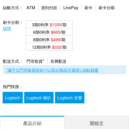
結帳方式：
ATM
貨到付款
LinePay
刷卡
刷卡分期
刷卡分期：
3期0利率
$1330
/期
說明
6期0利率
$665
/期
8期0利率
$499
/期
12期0利率
$332
/期
配送方式：
門市取貨*
良興配送
*滿千元門市取貨現折1%(部分商品不適用)-請點我看
熱門快搜：
Logitech
Logitech 喇叭
Logitech 音響
產品介紹
開箱文