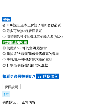
特色
◎ THX認證,基本上保證了電影音效品質
◎ 最多可練接3種音源裝置
◎ 衛星喇叭可接耳機或其他輸入源(AUX)
推薦的適用範圍
◎ 使用於5~8坪的空間,最洽當
◎ 重搖滾/大鼓類/重低音需求高的音樂
◎ 史詩/戰爭/重低音需求高的電影
◎ 打擊/節奏感強烈的電玩遊戲
想看更多羅技喇叭?
<< 點我進入
保固說明
1年
供貨狀況：
正常供貨