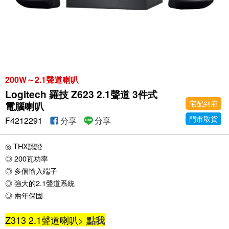
200W～2.1聲道喇叭
Logitech 羅技 Z623 2.1聲道 3件式
宅配到府
電腦喇叭
門市取貨
F4212291
分享
分享
◎ THX認證
◎ 200瓦功率
◎ 多個輸入端子
◎ 強大的2.1聲道系統
◎ 兩年保固
Z313 2.1聲道喇叭>
點我