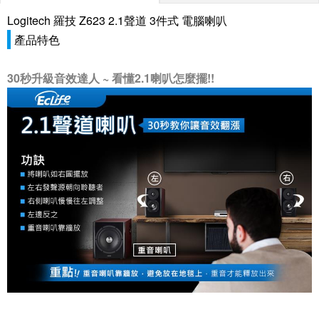
Logitech 羅技 Z623 2.1聲道 3件式 電腦喇叭
產品特色
30秒升級音效達人 ~ 看懂2.1喇叭怎麼擺!!