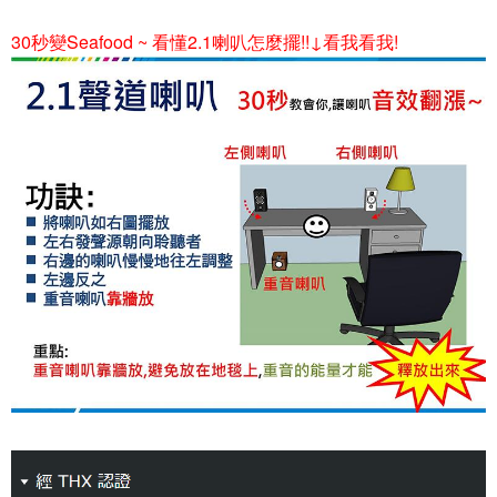
30秒變Seafood ~ 看懂2.1喇叭怎麼擺!!↓看我看我!