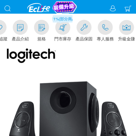
滿千元門市取貨現折1%(部分商品不適用)-請點我看
追蹤
產品介紹
規格
門市庫存
產品保固
專人服務
升級金賺