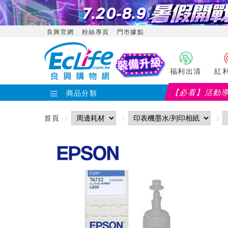
良興官網
粉絲專頁
門市據點
福利出清
紅
【必看】活動
商品分類
首頁