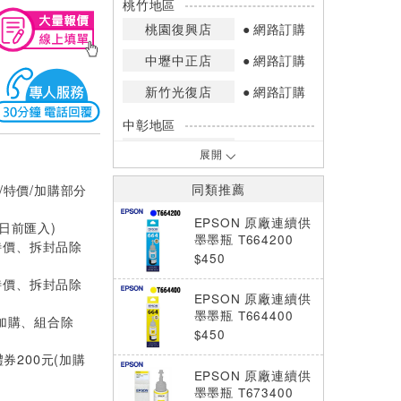
桃竹地區
桃園復興店
網路訂購
中壢中正店
網路訂購
新竹光復店
網路訂購
中彰地區
台中英才店
網路訂購
展開
嘉南地區
/特價/加購部分
同類推薦
高雄中華店
網路訂購
EPSON 原廠連續供
0日前匯入)
高雄鳳山店
網路訂購
墨墨瓶 T664200
特價、拆封品除
(藍)
$450
*庫存數量：網路訂購(0)、少量庫存
特價、拆封品除
(1~2)、現貨充足(3以上)。
EPSON 原廠連續供
*門市庫存以店內實際數量為準，可使
墨墨瓶 T664400
(加購、組合除
用專人服務或撥打門市電話洽詢。
(黃)
$450
禮券200元(加購
EPSON 原廠連續供
墨墨瓶 T673400