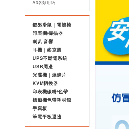
A3各類用紙
鍵盤滑鼠｜電競椅
印表機/掃描器
喇叭 音響
耳機｜麥克風
UPS不斷電系統
USB周邊
光碟機｜燒錄片
KVM切換器
印表機碳粉/色帶
標籤機色帶耗材館
手寫板
筆電平板週邊