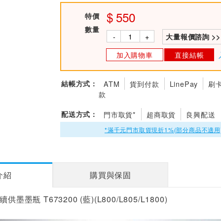
550
特價
數量
-
+
大量報價諮詢 >>
加入購物車
直接結帳
結帳方式：
ATM
貨到付款
LinePay
刷
款
配送方式：
門市取貨*
超商取貨
良興配送
*滿千元門市取貨現折1%(部分商品不適用
介紹
購買與保固
墨墨瓶 T673200 (藍)(L800/L805/L1800)