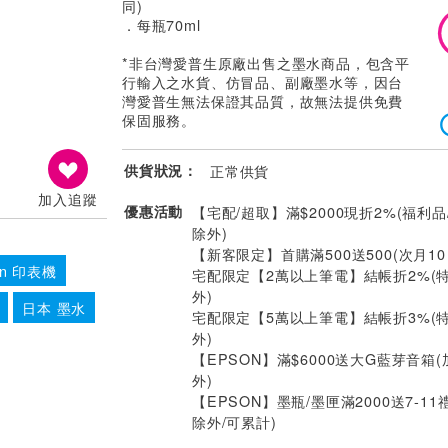
同)
．每瓶70ml
*非台灣愛普生原廠出售之墨水商品，包含平
行輸入之水貨、仿冒品、副廠墨水等，因台
灣愛普生無法保證其品質，故無法提供免費
保固服務。
供貨狀況：
正常供貨
加入追蹤
優惠活動
【宅配/超取】滿$2000現折2%(福利品
除外)
【新客限定】首購滿500送500(次月1
on 印表機
宅配限定【2萬以上筆電】結帳折2%(
外)
日本 墨水
宅配限定【5萬以上筆電】結帳折3%(
外)
【EPSON】滿$6000送大G藍芽音箱
外)
【EPSON】墨瓶/墨匣滿2000送7-11
除外/可累計)