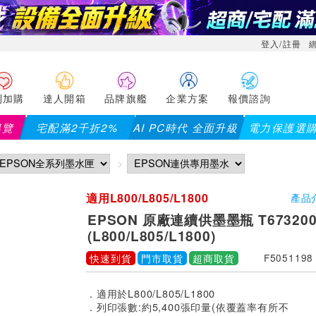
登入/註冊
利加購
達人開箱
品牌旗艦
企業方案
報價諮詢
導覽
宅配滿2千折2%
AI PC時代 全面升級
電力保護選
適用L800/L805/L1800
產品
EPSON 原廠連續供墨墨瓶 T673200 
(L800/L805/L1800)
快速到貨
門市取貨
超商取貨
F5051198
．適用於L800/L805/L1800
．列印張數:約5,400張印量(依覆蓋率有所不