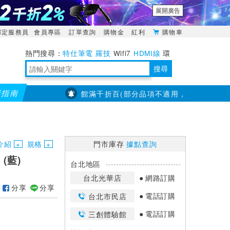
展開廣告
綁定服務員
會員專區
訂單查詢
購物金
紅利
購物車
特仕筆電
羅技
Wifi7
HDMI線
環
境量測
明緯POWER
搜尋
購指南
【PX大通】全館滿千折百(部分品項不適用，滿2千折200...)
靈活多變的分離式設計
TypeC安全電源延長線
日除濕15L，19坪適用
華碩 ROG Falcata 電競鍵盤
WTR-1500C行動無線影音傳輸器
電源百寶袋-你要的這裡通通有
行動電源【BSMI認證專區】
owon電子測量與智能儀器專家
介紹
規格
門市庫存
據點查詢
(藍)
台北地區
台北光華店
網路訂購
分享
分享
電話訂購
台北市民店
電話訂購
三創體驗館