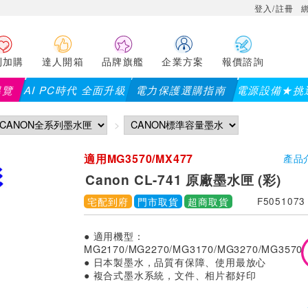
登入/註冊
利加購
達人開箱
品牌旗艦
企業方案
報價諮詢
導覽
AI PC時代 全面升級
電力保護選購指南
電源設備★挑
適用MG3570/MX477
產品
Canon CL-741 原廠墨水匣 (彩)
宅配到府
門市取貨
超商取貨
F5051073
● 適用機型：
MG2170/MG2270/MG3170/MG3270/MG3570/
● 日本製墨水，品質有保障、使用最放心
● 複合式墨水系統，文件、相片都好印