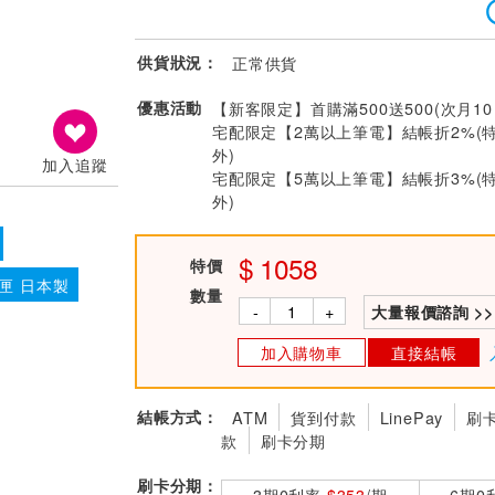
供貨狀況：
正常供貨
優惠活動
【新客限定】首購滿500送500(次月1
宅配限定【2萬以上筆電】結帳折2%(
外)
加入追蹤
宅配限定【5萬以上筆電】結帳折3%(
外)
1058
特價
匣 日本製
數量
-
+
大量報價諮詢 >>
加入購物車
直接結帳
結帳方式：
ATM
貨到付款
LinePay
刷
款
刷卡分期
刷卡分期：
3期0利率
$353
/期
6期0