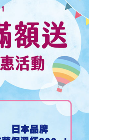
L原廠高容量墨水匣
(藍)
$1038
Canon CLI-751M X
L原廠高容量墨水匣
(紅)
$1038