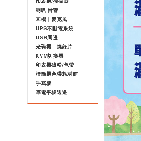
印表機/掃描器
喇叭 音響
耳機｜麥克風
UPS不斷電系統
USB周邊
光碟機｜燒錄片
KVM切換器
印表機碳粉/色帶
標籤機色帶耗材館
手寫板
筆電平板週邊