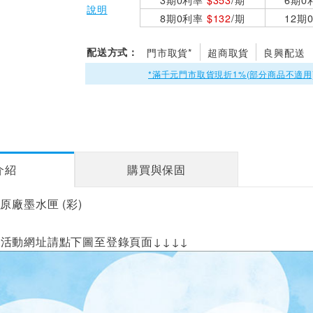
說明
8期0利率
$132
/期
12期
配送方式：
門市取貨*
超商取貨
良興配送
*滿千元門市取貨現折1%(部分商品不適用
介紹
購買與保固
41 原廠墨水匣 (彩)
活動網址請點下圖至登錄頁面↓↓↓↓