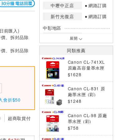
中壢中正店
網路訂購
新竹光復店
網路訂購
中彰地區
0日前匯入)
台中英才店
網路訂購
特價、拆封品除
展開
嘉南地區
特價、拆封品除
同類推薦
高雄中華店
網路訂購
Canon CL-741XL
高雄鳳山店
網路訂購
原廠高容量墨水匣
(彩)
$1628
*庫存數量：網路訂購(0)、少量庫存
(1~2)、現貨充足(3以上)。
Canon CL-831 原
*門市庫存以店內實際數量為準，可使
廠墨水匣 (彩)
用專人服務或撥打門市電話洽詢。
入會折$50
$1248
Canon CL-98 原廠
卡
超商取貨付
墨水匣 (彩)
$758
利率
$176
/期