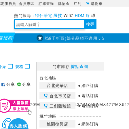
綁定服務員
會員專區
訂單查詢
購物金
紅利
購物車
特仕筆電
羅技
Wifi7
HDMI線
環
境量測
明緯POWER
搜尋
選指南
【PX大通】全館滿千折百(部分品項不適用，滿2千折200...)
儀
靈活多變的分離式設計
TypeC安全電源延長線
日除濕15L，19坪適用
華碩 ROG Falcata 電競鍵盤
WTR-1500C行動無線影音傳輸器
電源百寶袋-你要的這裡通通有
行動電源【BSMI認證專區】
owon電子測量與智能儀器專家
介紹
規格
門市庫存
據點查詢
台北地區
分享
分享
台北光華店
網路訂購
電話訂購
台北市民店
MG4170/MG4270/MX377/MX397/MX437/MX457/MX477/MX51
電話訂購
三創體驗館
桃竹地區
桃園復興店
網路訂購