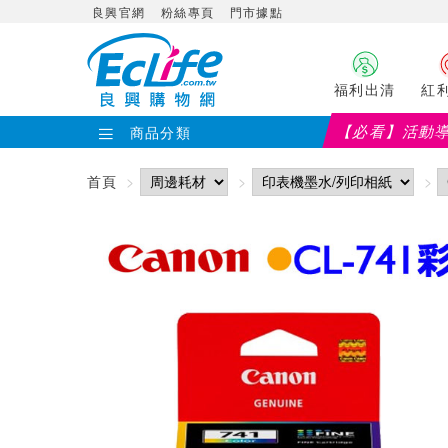
良興官網
粉絲專頁
門市據點
福利出清
紅
【必看】活動
商品分類
首頁