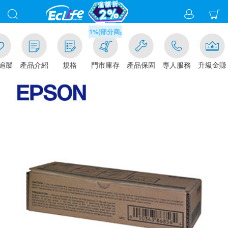
滿千元門市取貨現折1%(部分商品不適用)-請點我看
追蹤
產品介紹
規格
門市庫存
產品保固
專人服務
升級金賺