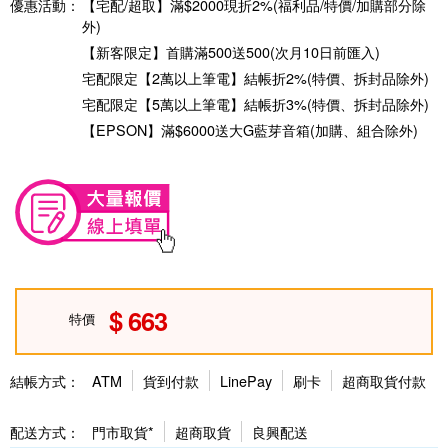
優惠活動：
【宅配/超取】滿$2000現折2%(福利品/特價/加購部分除
外)
【新客限定】首購滿500送500(次月10日前匯入)
宅配限定【2萬以上筆電】結帳折2%(特價、拆封品除外)
宅配限定【5萬以上筆電】結帳折3%(特價、拆封品除外)
【EPSON】滿$6000送大G藍芽音箱(加購、組合除外)
663
特價
結帳方式：
ATM
貨到付款
LinePay
刷卡
超商取貨付款
配送方式：
門市取貨*
超商取貨
良興配送