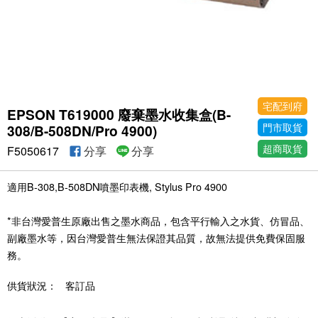
宅配到府
EPSON T619000 廢棄墨水收集盒(B-
門市取貨
308/B-508DN/Pro 4900)
超商取貨
F5050617
分享
分享
適用B-308,B-508DN噴墨印表機, Stylus Pro 4900
*非台灣愛普生原廠出售之墨水商品，包含平行輸入之水貨、仿冒品、
副廠墨水等，因台灣愛普生無法保證其品質，故無法提供免費保固服
務。
供貨狀況：
客訂品