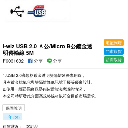
宅配到府
i-wiz USB 2.0 Ａ公/Micro B公鍍金透
門市取貨
明傳輸線 5M
超商取貨
F6031632
分享
分享
1.USB 2.0高規格鍍金透明雙隔離延長專用線，
具有鍍金抗氧化與雙隔離降低訊號干擾等優良設計。
2.使用一般延長線容易有裝置無法辨識的情況，
本公司特研發此介面高規格線材以符合目前市場需求。
保固說明
一年<br>
供貨狀況：
客訂品