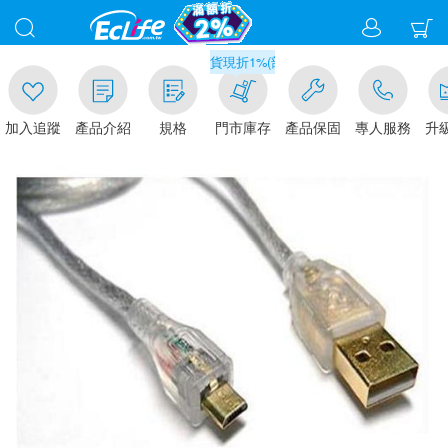
00
滿千元門市取貨現折1%(部分商品不適用)-請點我看
加入追蹤
產品介紹
規格
門市庫存
產品保固
專人服務
升