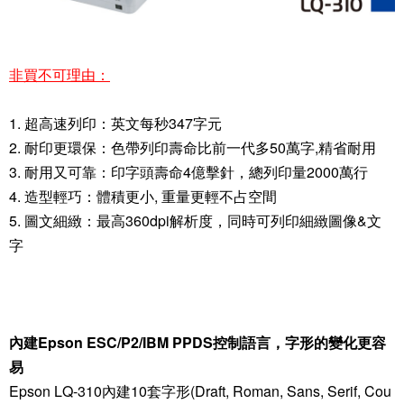
非買不可理由：
1. 超高速列印：英文每秒347字元
2. 耐印更環保：色帶列印壽命比前一代多50萬字,精省耐用
3. 耐用又可靠：印字頭壽命4億擊針，總列印量2000萬行
4. 造型輕巧：體積更小, 重量更輕不占空間
5. 圖文細緻：最高360dpi解析度，同時可列印細緻圖像&文
字
內建Epson ESC/P2/IBM PPDS控制語言，字形的變化更容
易
Epson LQ-310內建10套字形(Draft, Roman, Sans, Serif, Cou