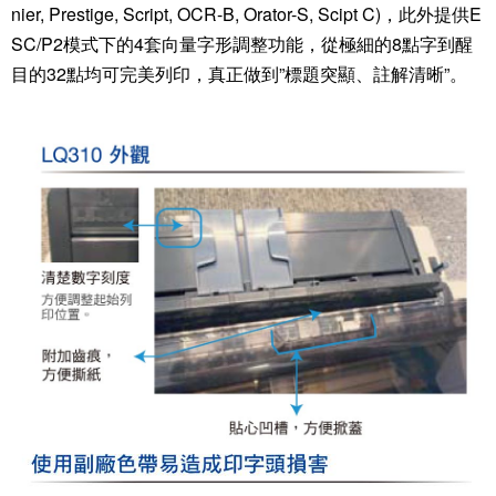
nier, Prestige, Script, OCR-B, Orator-S, Scipt C)，此外提供E
SC/P2模式下的4套向量字形調整功能，從極細的8點字到醒
目的32點均可完美列印，真正做到”標題突顯、註解清晰”。