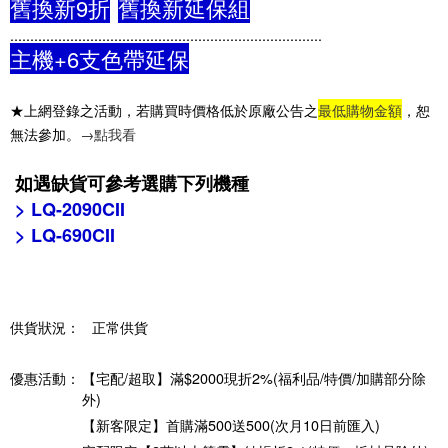
舊換新9折
舊換新延保組
..
..............................................................................
主機+6支色帶延保
★上網登錄之活動，若購買時價格低於原廠公告之
最低購物金額
，恕
無法參加。
→點我看
如遇缺貨可參考選購下列機種
> LQ-2090CII
> LQ-690CII
供貨狀況：
正常供貨
優惠活動：
【宅配/超取】滿$2000現折2%(福利品/特價/加購部分除
外)
【新客限定】首購滿500送500(次月10日前匯入)