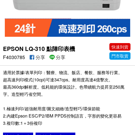
快速到貨
EPSON LQ-310 點陣印表機
門市取貨
F4030785
分享
分享
適用於票據/表單列印：醫療、物流、飯店、餐飲、服務等行業。
超高速列印模式(10cpi)可達347cps。耐用度高達4億擊次。
最高360dpi解析度。低耗能的環保設計。色帶續航力提昇至250萬
字。造型輕巧省空間。
1.極速列印/超強耐用度/圖文細緻/造型輕巧/環保節能
2.內建Epson ESC/P2/IBM PPDS控制語言，字形的變化更容易
3.複印數:1＋3份複印