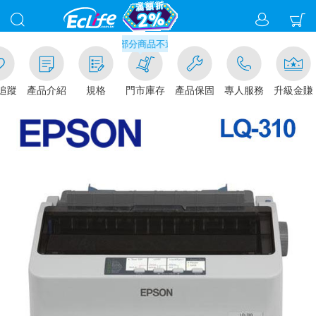
滿千元門市取貨現折1%(部分商品不適用)-請點我看
追蹤
產品介紹
規格
門市庫存
產品保固
專人服務
升級金賺