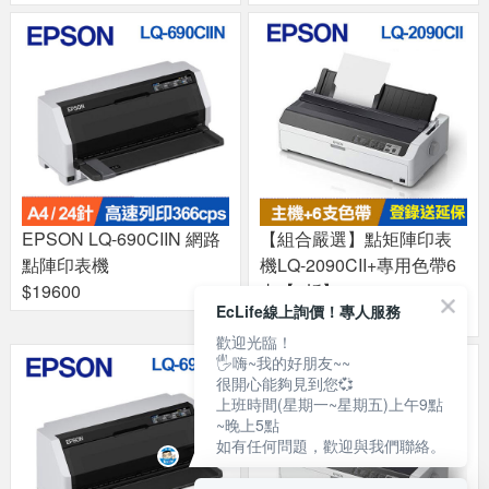
EPSON LQ-690CIIN 網路
【組合嚴選】點矩陣印表
點陣印表機
機LQ-2090CII+專用色帶6
$19600
支【9折】
EcLife線上詢價！專人服務
$26732
歡迎光臨！
🖐嗨~我的好朋友~~
很開心能夠見到您💞
上班時間(星期一~星期五)上午9點
~晚上5點
如有任何問題，歡迎與我們聯絡。