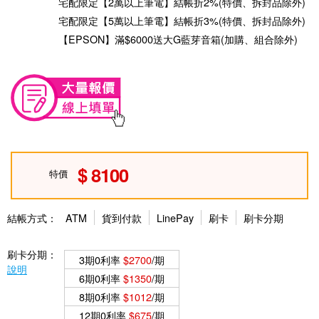
宅配限定【2萬以上筆電】結帳折2%(特價、拆封品除外)
宅配限定【5萬以上筆電】結帳折3%(特價、拆封品除外)
【EPSON】滿$6000送大G藍芽音箱(加購、組合除外)
8100
特價
結帳方式：
ATM
貨到付款
LinePay
刷卡
刷卡分期
刷卡分期：
3期0利率
$2700
/期
說明
6期0利率
$1350
/期
8期0利率
$1012
/期
12期0利率
$675
/期