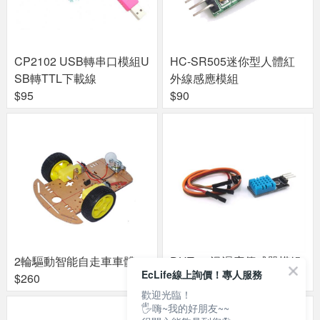
CP2102 USB轉串口模組U
HC-SR505迷你型人體紅
SB轉TTL下載線
外線感應模組
$95
$90
2輪驅動智能自走車車體
DHT11 溫濕度傳感器模組
EcLife線上詢價！專人服務
$260
$90
歡迎光臨！
🖐嗨~我的好朋友~~