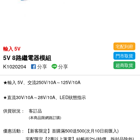
宅配到府
輸入 5V
門市取貨
5V 8路繼電器模組
超商取貨
K1020204
分享
分享
★輸入 5V、交流250V/10A～125V/10A
★直流30V/10A～28V/10A、LED狀態指示
供貨狀況：
客訂品
(本商品限網路訂購)
優惠活動：
【新客限定】首購滿500送500(次月10日前匯入)
宅配限定【2萬以上筆電】結帳折2%(特價、拆封品除外)