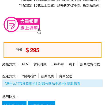
宅配限定【5萬以上筆電】結帳折3%(特價、拆封品除外)
295
特價
結帳方式：
ATM
貨到付款
LinePay
刷卡
超商取貨付款
配送方式：
門市取貨*
超商取貨
良興配送
*滿千元門市取貨現折1%(部分商品不適用)-請點我看
熱門快搜：