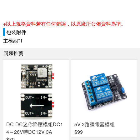
※以上規格資料若有任何錯誤，以原廠所公佈資料為準。
包裝附件
主模組*1
同類推薦
DC-DC迷你降壓模組DC1
5V 2路繼電器模組
4～26V轉DC12V 3A
$99
$70