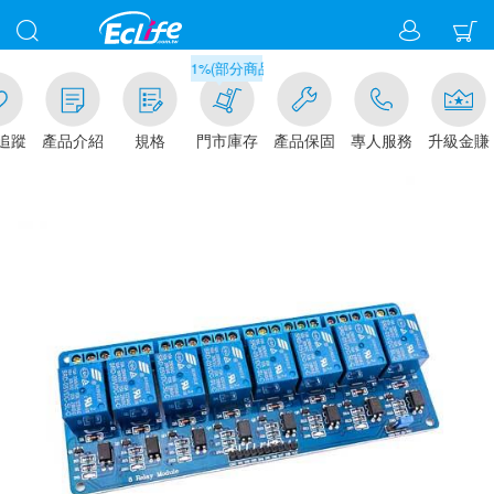
滿千元門市取貨現折1%(部分商品不適用)-請點我看
追蹤
產品介紹
規格
門市庫存
產品保固
專人服務
升級金賺