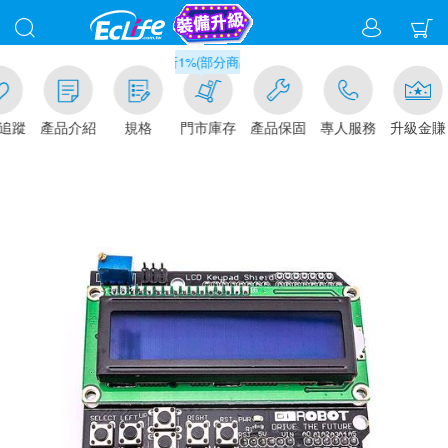
滿千元門市取貨現折1%(部分商品不適用)-請點我看
追蹤
產品介紹
規格
門市庫存
產品保固
專人服務
升級金賺