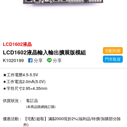
LCD1602液晶
宅配到府
LCD1602液晶輸入輸出擴展版模組
門市取貨
K1020199
分享
分享
★工作電壓4.5-5.5V
★工作電流2.0mA(5.0V)
★字符尺寸2.95×4.35mm
供貨狀況：
客訂品
(本商品限網路訂購)
優惠活動：
【宅配/超取】滿$2000現折2%(福利品/特價/加購部分除
外)