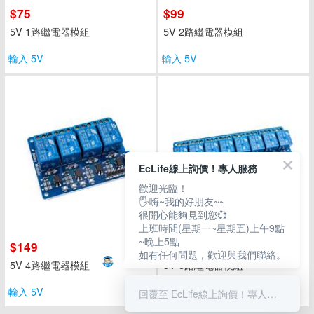
$75
$99
5V 1路繼電器模組
5V 2路繼電器模組
輸入 5V
輸入 5V
EcLife線上詢價！專人服務
歡迎光臨！
🖐嗨~我的好朋友~~
很開心能夠見到您💞
上班時間(星期一~星期五)上午9點
~晚上5點
$149
$295
如有任何問題，歡迎與我們聯絡。
5V 4路繼電器模組
5V 8路繼電器模組
輸入 5V
輸入 5V
回覆至 EcLife線上詢價！專人服務