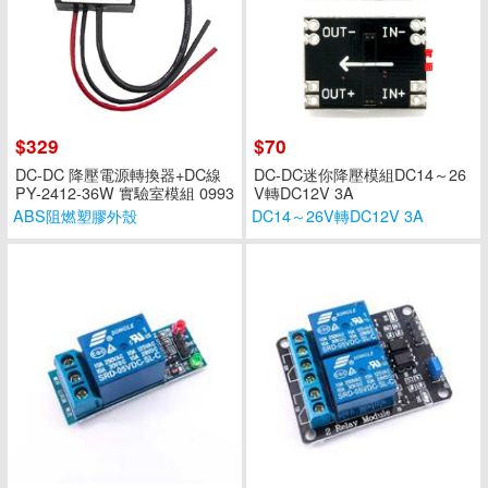
$329
$70
DC-DC 降壓電源轉換器+DC線
DC-DC迷你降壓模組DC14～26
PY-2412-36W 實驗室模組 0993
V轉DC12V 3A
A
ABS阻燃塑膠外殼
DC14～26V轉DC12V 3A