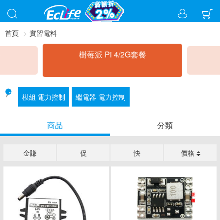
首頁
實習電料
樹莓派 Pi 4/2G套餐
模組 電力控制
繼電器 電力控制
商品
分類
金賺
促
快
價格