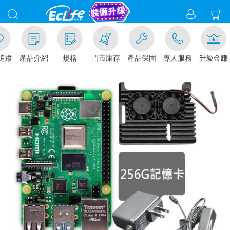
追蹤
產品介紹
規格
門市庫存
產品保固
專人服務
升級金賺