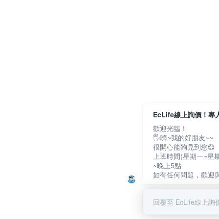
EcLife線上詢價！
歡迎光臨！
🖐嗨~我的好朋友~~
很開心能夠見到您💞
上班時間(星期一~星期
~晚上5點
如有任何問題，歡迎