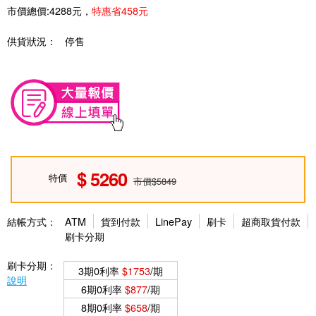
市價總價:4288元，
特惠省458元
供貨狀況：
停售
5260
特價
市價$5849
結帳方式：
ATM
貨到付款
LinePay
刷卡
超商取貨付款
刷卡分期
刷卡分期：
3期0利率
$1753
/期
說明
6期0利率
$877
/期
8期0利率
$658
/期