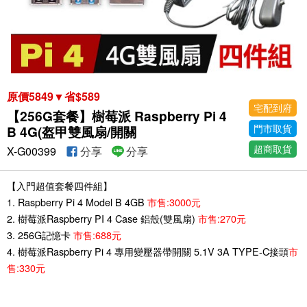
原價5849▼省$589
宅配到府
【256G套餐】樹莓派 Raspberry Pi 4
門市取貨
B 4G(盔甲雙風扇/開關
超商取貨
X-G00399
分享
分享
【入門超值套餐四件組】
1. Raspberry Pi 4 Model B 4GB
市售:3000元
2. 樹莓派Raspberry PI 4 Case 鋁殼(雙風扇)
市售:270元
3. 256G記憶卡
市售:688元
4. 樹莓派Raspberry Pi 4 專用變壓器帶開關 5.1V 3A TYPE-C接頭
市
售:330元