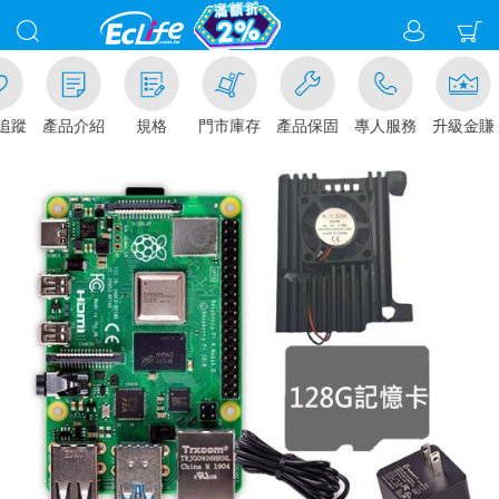
追蹤
產品介紹
規格
門市庫存
產品保固
專人服務
升級金賺