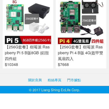
【256G套餐】樹莓派 Ras
【256G套餐】樹莓派 Ras
pberry Pi 5 B版8GB (鋁殼
pberry Pi 4 B版 4G(盔甲雙
四件組
風扇四入
$10348
$7668
關於良興
粉絲專頁
門市據點
© 2017 Liang Shing EcLife Corp.