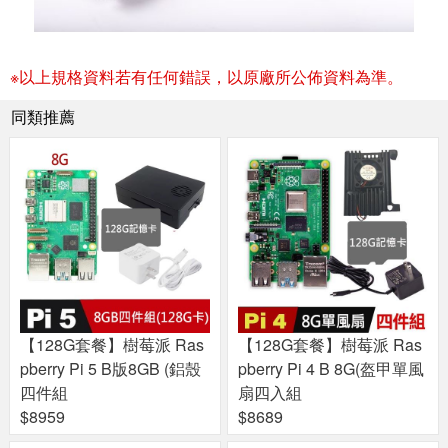
※以上規格資料若有任何錯誤，以原廠所公佈資料為準。
同類推薦
【128G套餐】樹莓派 Ras
【128G套餐】樹莓派 Ras
pberry Pi 5 B版8GB (鋁殼
pberry Pi 4 B 8G(盔甲單風
四件組
扇四入組
$8959
$8689