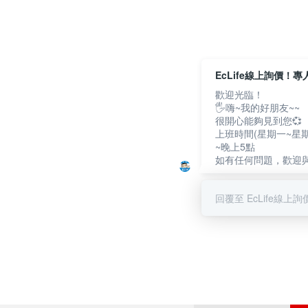
EcLife線上詢價！
歡迎光臨！
🖐嗨~我的好朋友~~
很開心能夠見到您💞
上班時間(星期一~星期
~晚上5點
如有任何問題，歡迎