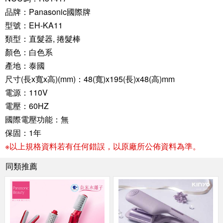
品牌：Panasonic國際牌
型號：EH-KA11
類型：直髮器, 捲髮棒
顏色：白色系
產地：泰國
尺寸(長x寬x高)(mm)：48(寬)x195(長)x48(高)mm
電源：110V
電壓：60HZ
國際電壓功能：無
保固：1年
※以上規格資料若有任何錯誤，以原廠所公佈資料為準。
同類推薦