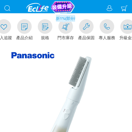
滿千元門市取貨現折1%(部分商品不適用)-請點我看
追蹤
產品介紹
規格
門市庫存
產品保固
專人服務
升級金賺