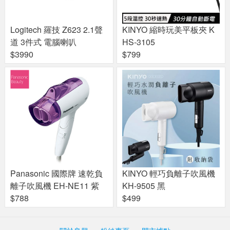
Logitech 羅技 Z623 2.1聲
KINYO 縮時玩美平板夾 K
道 3件式 電腦喇叭
HS-3105
$3990
$799
Panasonic 國際牌 速乾負
KINYO 輕巧負離子吹風機
離子吹風機 EH-NE11 紫
KH-9505 黑
$788
$499