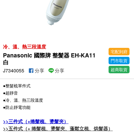
冷、溫、熱三段溫度
宅配到府
Panasonic 國際牌 整髮器 EH-KA11
門市取貨
白
超商取貨
J7340055
分享
分享
●整髮梳單件式
●超靜音
●冷、溫、熱三段溫度
●防止靜電功能
>>三件式（+捲髮梳、燙髮夾）
>
>五件式（+ 捲髮梳、燙髮夾、蓬鬆立梳、烘髮器）