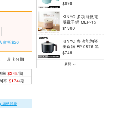
$699
KINYO 多功能微電
腦電子鍋 MEP-15
$1380
KINYO 多功能陶瓷
入會折$50
美食鍋 FP-0876 黑
色
$749
卡
刷卡分期
展開
KINYO 雙電壓電子
美食鍋 升級版PLUS
利率
$348
/期
TRFP-E61
$1480
0利率
$174
/期
KINYO 六人份電子
鍋 REP-91
$799
)-請點我看
【福利品】KINYO 3
L多功能微電腦電子
鍋 MEP-16
$1299