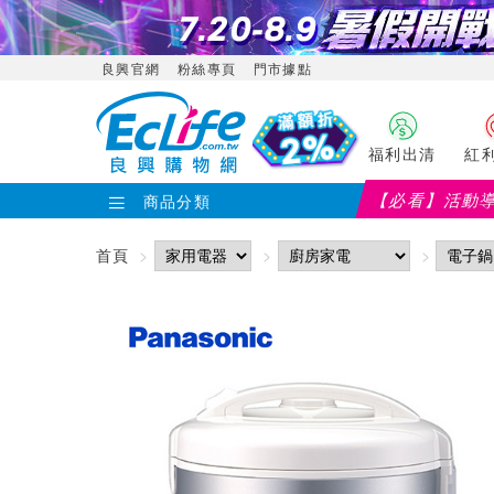
良興官網
粉絲專頁
門市據點
福利出清
紅
【必看】活動
商品分類
首頁