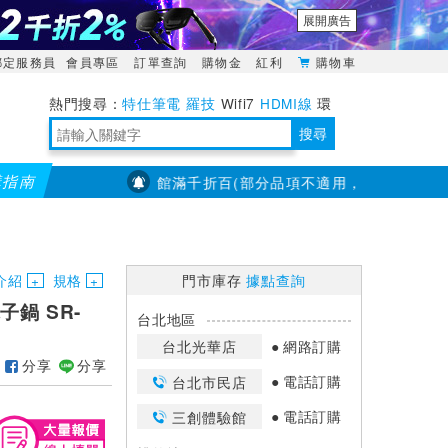
展開廣告
綁定服務員
會員專區
訂單查詢
購物金
紅利
購物車
特仕筆電
羅技
Wifi7
HDMI線
環
境量測
明緯POWER
搜尋
購指南
【PX大通】全館滿千折百(部分品項不適用，滿2千折200...)
靈活多變的分離式設計
TypeC安全電源延長線
日除濕15L，19坪適用
華碩 ROG Falcata 電競鍵盤
WTR-1500C行動無線影音傳輸器
電源百寶袋-你要的這裡通通有
行動電源【BSMI認證專區】
owon電子測量與智能儀器專家
介紹
規格
門市庫存
據點查詢
子鍋 SR-
台北地區
台北光華店
網路訂購
分享
分享
電話訂購
台北市民店
電話訂購
三創體驗館