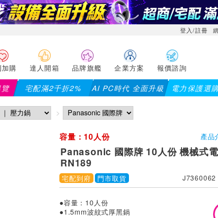
登入/註冊
利加購
達人開箱
品牌旗艦
企業方案
報價諮詢
導覽
宅配滿2千折2%
AI PC時代 全面升級
電力保護選
容量：10人份
產品
Panasonic 國際牌 10人份 機械式電
RN189
宅配到府
門市取貨
J7360062
●容量：10人份
●1.5mm波紋式厚黑鍋