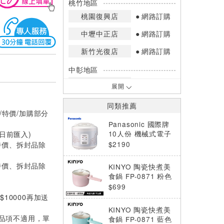
桃竹地區
桃園復興店
網路訂購
中壢中正店
網路訂購
新竹光復店
網路訂購
中彰地區
台中英才店
網路訂購
展開
嘉南地區
同類推薦
/特價/加購部分
高雄中華店
網路訂購
Panasonic 國際牌
高雄鳳山店
網路訂購
10人份 機械式電子
0日前匯入)
鍋 SR-RQ189
$2190
特價、拆封品除
*庫存數量：網路訂購(0)、少量庫存
(1~2)、現貨充足(3以上)。
特價、拆封品除
KINYO 陶瓷快煮美
*門市庫存以店內實際數量為準，可使
食鍋 FP-0871 粉色
用專人服務或撥打門市電話洽詢。
$699
10000再加送
KINYO 陶瓷快煮美
部分品項不適用，單
食鍋 FP-0871 藍色