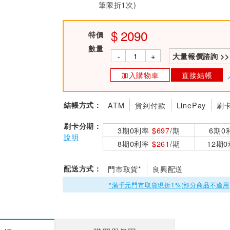
筆限折1次)
2090
特價
數量
-
+
大量報價諮詢 >>
加入購物車
直接結帳
結帳方式：
ATM
貨到付款
LinePay
刷
刷卡分期：
3期0利率
$697
/期
6期0
說明
8期0利率
$261
/期
12期
配送方式：
門市取貨*
良興配送
*滿千元門市取貨現折1%(部分商品不適用