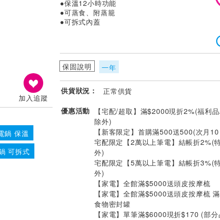
●保溫12小時功能
●可蒸食、附蒸籠
●可拆式內蓋
保固說明
一年
供貨狀況：
正常供貨
加入追蹤
優惠活動
【宅配/超取】滿$2000現折2%(福利品
除外)
【新客限定】首購滿500送500(次月1
電鍋 保溫
宅配限定【2萬以上筆電】結帳折2%(
鍋 可拆式
外)
宅配限定【5萬以上筆電】結帳折3%(
外)
【家電】全館滿$5000送頭皮按摩梳
【家電】全館滿$5000送頭皮按摩梳 滿$
食物密封罐
【家電】單筆滿$6000現折$170 (