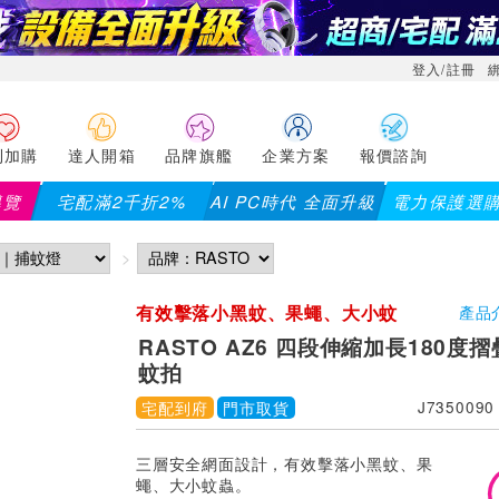
登入/註冊
利加購
達人開箱
品牌旗艦
企業方案
報價諮詢
導覽
宅配滿2千折2%
AI PC時代 全面升級
電力保護選
有效擊落小黑蚊、果蠅、大小蚊
產品
蟲。
RASTO AZ6 四段伸縮加長180度
蚊拍
宅配到府
門市取貨
J7350090
三層安全網面設計，有效擊落小黑蚊、果
蠅、大小蚊蟲。