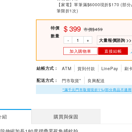
【家電】單筆滿$6000現折$170 (
筆限折1次)
399
特價
市價$459
數量
-
+
大量報價諮詢 >>
加入購物車
直接結帳
結帳方式：
ATM
貨到付款
LinePay
刷
配送方式：
門市取貨*
良興配送
*滿千元門市取貨現折1%(部分商品不適用
介紹
購買與保固
6 四段伸縮加長180度摺疊零死角捕蚊拍