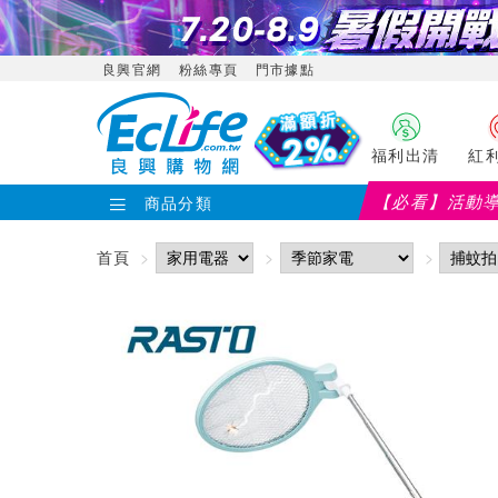
良興官網
粉絲專頁
門市據點
福利出清
紅
【必看】活動
商品分類
首頁