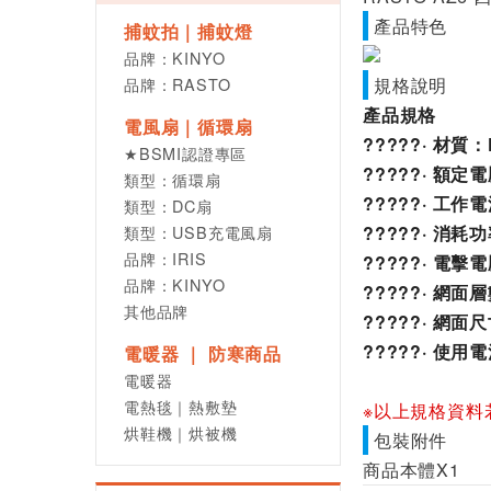
產品特色
捕蚊拍｜捕蚊燈
品牌：KINYO
品牌：RASTO
規格說明
產品規格
電風扇｜循環扇
?????· 材
★BSMI認證專區
?????· 額定
類型：循環扇
?????· 工作
類型：DC扇
類型：USB充電風扇
?????· 消耗
品牌：IRIS
?????· 電擊電
品牌：KINYO
?????· 網面
其他品牌
?????· 網面尺
?????· 使用
電暖器 ｜ 防寒商品
電暖器
電熱毯｜熱敷墊
※以上規格資料
烘鞋機｜烘被機
包裝附件
商品本體X1