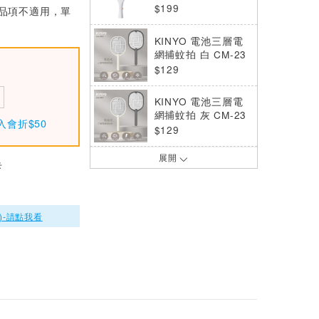
$199
部分品項不適用，單
KINYO 電池三層電
網捕蚊拍 白 CM-23
10W
$129
KINYO 電池三層電
網捕蚊拍 灰 CM-23
入會折$50
10GY
$129
展開
KINYO 充電式二合
卡
一滅蚊器/捕蚊拍 C
ML-2320
$299
)-請點我看
RASTO AZ8 日本設
計16W雙UV誘蚊燈
管立掛兩用電擊式捕
$990
蚊燈
RASTO AZ7 日本設
計20W 高功率UV誘
蚊電擊式捕蚊燈
$1180