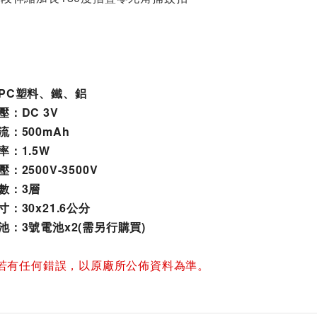
質：PC塑料、鐵、鋁
電壓：DC 3V
電流：500mAh
功率：1.5W
壓：2500V-3500V
層數：3層
寸：30x21.6公分
電池：3號電池x2(需另行購買)
若有任何錯誤，以原廠所公佈資料為準。