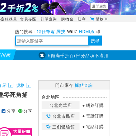
展開廣告
綁定服務員
會員專區
訂單查詢
購物金
紅利
購物車
特仕筆電
羅技
Wifi7
HDMI線
環
境量測
明緯POWER
搜尋
購指南
【PX大通】全館滿千折百(部分品項不適用，滿2千折200...
靈活多變的分離式設計
TypeC安全電源延長線
日除濕15L，19坪適用
華碩 ROG Falcata 電競鍵盤
WTR-1500C行動無線影音傳輸器
電源百寶袋-你要的這裡通通有
行動電源【BSMI認證專區】
owon電子測量與智能儀器專家
介紹
規格
門市庫存
據點查詢
摺疊零死角捕
台北地區
台北光華店
網路訂購
分享
分享
電話訂購
台北市民店
電話訂購
三創體驗館