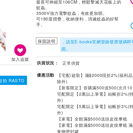
最長可伸縮至106CM，輕鬆擊滅天花板上的
蚊蟲。
3500V強力電擊蚊蟲，有效更加唄。
可180度摺疊，收納便利，消滅蚊蟲的好幫
手。
保固說明
．請至E-books官網登錄發票號碼
固。
加入追蹤
供貨狀況：
正常供貨
優惠活動
【宅配/超取】滿$2000現折2%(福利品
蚊拍 RASTO
除外)
【新客限定】首購滿500送500(次月1
宅配限定【2萬以上筆電】結帳折2%(
外)
宅配限定【5萬以上筆電】結帳折3%(
外)
【家電】全館滿$5000送頭皮按摩梳
【家電】全館滿$5000送頭皮按摩梳 滿$
食物密封罐