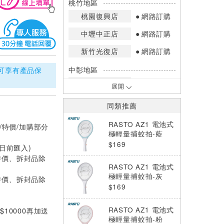
桃竹地區
桃園復興店
網路訂購
中壢中正店
網路訂購
新竹光復店
網路訂購
即可享有產品保
中彰地區
台中英才店
網路訂購
展開
嘉南地區
同類推薦
高雄中華店
網路訂購
RASTO AZ1 電池式
/特價/加購部分
高雄鳳山店
網路訂購
極輕量捕蚊拍-藍
$169
0日前匯入)
*庫存數量：網路訂購(0)、少量庫存
特價、拆封品除
(1~2)、現貨充足(3以上)。
RASTO AZ1 電池式
*門市庫存以店內實際數量為準，可使
極輕量捕蚊拍-灰
特價、拆封品除
用專人服務或撥打門市電話洽詢。
$169
RASTO AZ1 電池式
10000再加送
極輕量捕蚊拍-粉