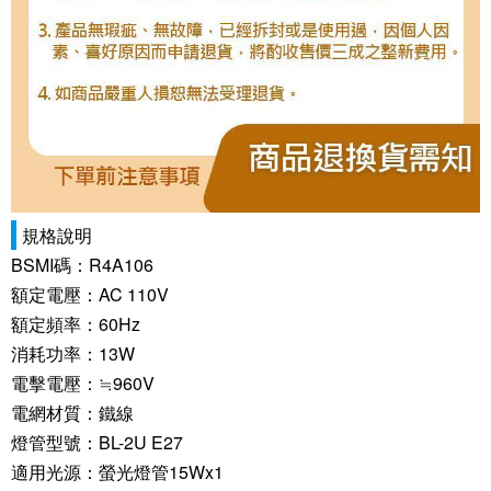
規格說明
BSMI碼：R4A106
額定電壓：AC 110V
額定頻率：60Hz
消耗功率：13W
電擊電壓：≒960V
電網材質：鐵線
燈管型號：BL-2U E27
適用光源：螢光燈管15Wx1