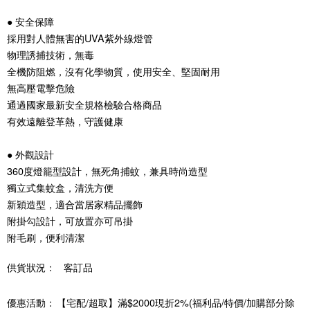
● 安全保障
採用對人體無害的UVA紫外線燈管
物理誘捕技術，無毒
全機防阻燃，沒有化學物質，使用安全、堅固耐用
無高壓電擊危險
通過國家最新安全規格檢驗合格商品
有效遠離登革熱，守護健康
● 外觀設計
360度燈籠型設計，無死角捕蚊，兼具時尚造型
獨立式集蚊盒，清洗方便
新穎造型，適合當居家精品擺飾
附掛勾設計，可放置亦可吊掛
附毛刷，便利清潔
供貨狀況：
客訂品
優惠活動：
【宅配/超取】滿$2000現折2%(福利品/特價/加購部分除