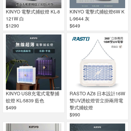
KINYO 電擊式捕蚊燈 KL-8
KINYO 電擊式捕蚊燈6W K
121W 白
L-9644 灰
$1290
$649
KINYO USB充電式電擊捕
RASTO AZ8 日本設計16W
蚊燈 KL-5839 藍色
雙UV誘蚊燈管立掛兩用電
$499
擊式捕蚊燈
$990