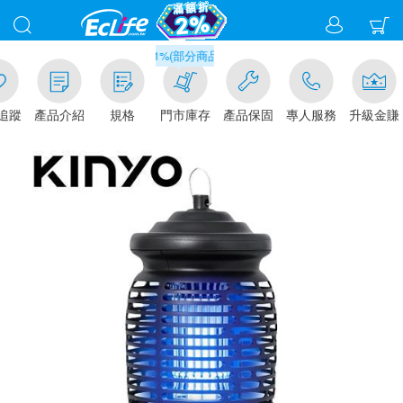
滿千元門市取貨現折1%(部分商品不適用)-請點我看
追蹤
產品介紹
規格
門市庫存
產品保固
專人服務
升級金賺