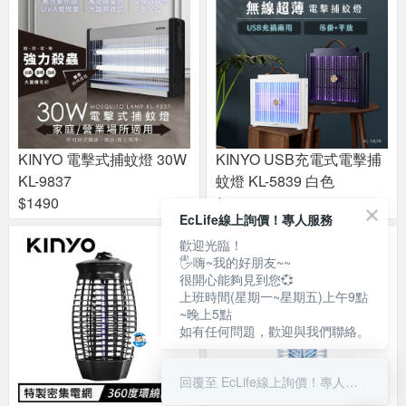
KINYO 電擊式捕蚊燈 30W
KINYO USB充電式電擊捕
KL-9837
蚊燈 KL-5839 白色
$1490
$499
EcLife線上詢價！專人服務
歡迎光臨！
🖐嗨~我的好朋友~~
很開心能夠見到您💞
上班時間(星期一~星期五)上午9點
~晚上5點
如有任何問題，歡迎與我們聯絡。
回覆至 EcLife線上詢價！專人服務