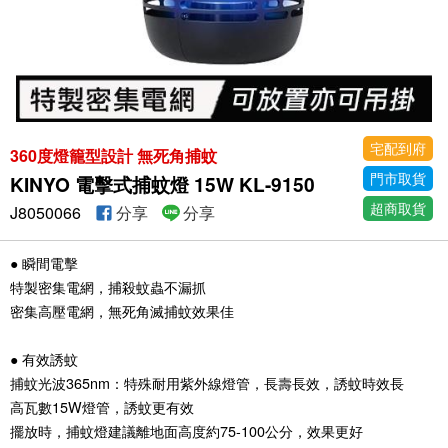
宅配到府
360度燈籠型設計 無死角捕蚊
門市取貨
KINYO 電擊式捕蚊燈 15W KL-9150
超商取貨
J8050066
分享
分享
● 瞬間電擊
特製密集電網，捕殺蚊蟲不漏抓
密集高壓電網，無死角滅捕蚊效果佳
● 有效誘蚊
捕蚊光波365nm：特殊耐用紫外線燈管，長壽長效，誘蚊時效長
高瓦數15W燈管，誘蚊更有效
擺放時，捕蚊燈建議離地面高度約75-100公分，效果更好