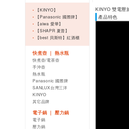
KINYO 雙電壓旅
【KINYO】
【Panasonic 國際牌】
產品特色
【aiwa 愛華】
【SHAPR 夏普】
【best 貝斯特】紅酒櫃
快煮壺 ｜ 熱水瓶
快煮壺/電茶壺
手沖壺
熱水瓶
Panasonic 國際牌
SANLUX台灣三洋
KINYO
其它品牌
電子鍋 ｜ 壓力鍋
電子鍋
壓力鍋