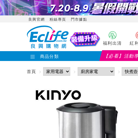
良興官網
粉絲專頁
門市據點
福利出清
紅
【必看】活動
商品分類
首頁