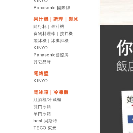
KINYO
Panasonic 國際牌
果汁機｜調理｜製冰
隨行杯｜果汁機
食物料理棒｜攪拌機
製冰機｜冰淇淋機
KINYO
Panasonic國際牌
其它品牌
電烤盤
KINYO
電冰箱｜冷凍櫃
紅酒櫃/冷藏櫃
雙門冰箱
單門冰箱
best 貝斯特
TECO 東元