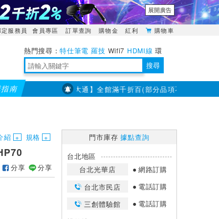
展開廣告
綁定服務員
會員專區
訂單查詢
購物金
紅利
購物車
特仕筆電
羅技
Wifi7
HDMI線
環
境量測
明緯POWER
搜尋
購指南
【PX大通】全館滿千折百(部分品項不適用，滿2千折200..
靈活多變的分離式設計
TypeC安全電源延長線
日除濕15L，19坪適用
華碩 ROG Falcata 電競鍵盤
WTR-1500C行動無線影音傳輸器
電源百寶袋-你要的這裡通通有
行動電源【BSMI認證專區】
owon電子測量與智能儀器專家
介紹
規格
門市庫存
據點查詢
HP70
台北地區
分享
分享
台北光華店
網路訂購
電話訂購
台北市民店
電話訂購
三創體驗館