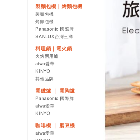
製麵包機｜烤麵包機
製麵包機
烤麵包機
Panasonic 國際牌
SANLUX台灣三洋
料理鍋｜電火鍋
火烤兩用爐
aiwa愛華
KINYO
其他品牌
電磁爐 ｜ 電陶爐
Panasonic 國際牌
aiwa愛華
KINYO
咖啡機 ｜ 磨豆機
aiwa愛華