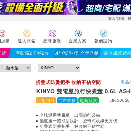
登入/註冊
利加購
達人開箱
品牌旗艦
企業方案
報價諮詢
導覽
宅配滿2千折2%
AI PC時代 全面升級
電力保護選
折疊式防燙把手 收納不佔空間
產品
KINYO 雙電壓旅行快煮壼 0.6L AS-
宅配到府
門市取貨
超商取貨
J8050050
● 全球通用雙電壓，出國旅行必備
● 無底座一體成型設計，旋轉式收線更方便
● 折疊式防燙把手，好收納不佔空間