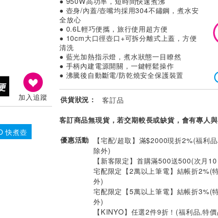
● 950W高功率，短時間快速煮沸
● 壺身/內蓋/壺嘴均採用304不鏽鋼，煮水安
全放心
● 0.6L輕巧便攜，旅行使用超方便
● 10cm大口徑壺口+可拆分離式上蓋，方便
清洗
● 藍光加熱指示燈，煮水狀態一目瞭然
● 手柄內建電源開關，一鍵輕鬆操作
● 沸騰後自動斷電/防乾燒安全保護裝置
加入追蹤
供貨狀況：
客訂品
客訂商品無現貨，若交期較長或缺貨，會有專人與
YO 快煮壺
優惠活動
【宅配/超取】滿$2000現折2%(福利品
除外)
【新客限定】首購滿500送500(次月1
宅配限定【2萬以上筆電】結帳折2%(
外)
宅配限定【5萬以上筆電】結帳折3%(
外)
【KINYO】任選2件9折！(福利品,特