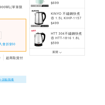
66
$699
900ML(單筆限
KINYO 不鏽鋼快煮
壺 1.5L KIHP-1157
$499
HTT 304不鏽鋼快煮
壺 HTT-1816 1.8L
$599
入會折$50
展開
KINYO 玻璃溫控快
卡
超商取貨付
煮壺 ITHP-190 茶
$990
KINYO 玻璃溫控快
煮壺 ITHP-190 白
)-請點我看
$990
KINYO 雙電壓電子
美食鍋 升級版PLUS
TRFP-E61
$1480