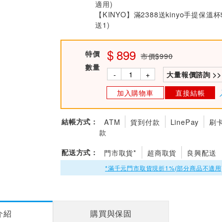
適用)
【KINYO】滿2388送kinyo手提保溫杯
送1)
899
特價
市價$990
數量
-
+
大量報價諮詢 >>
加入購物車
直接結帳
結帳方式：
ATM
貨到付款
LinePay
刷
款
配送方式：
門市取貨*
超商取貨
良興配送
*滿千元門市取貨現折1%(部分商品不適用
介紹
購買與保固