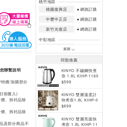
桃竹地區
桃園復興店
網路訂購
中壢中正店
網路訂購
新竹光復店
網路訂購
中彰地區
台中英才店
網路訂購
展開
嘉南地區
同類推薦
高雄中華店
網路訂購
您聯繫說明
KINYO 不鏽鋼快煮
高雄鳳山店
網路訂購
壺 1.8L KIHP-1160
/特價/加購部分
$599
*庫存數量：網路訂購(0)、少量庫存
(1~2)、現貨充足(3以上)。
0日前匯入)
KINYO 雙層溫度計
*門市庫存以店內實際數量為準，可使
特價、拆封品除
快煮壺1.8L KIHP-0
用專人服務或撥打門市電話洽詢。
901
$699
特價、拆封品除
KINYO 雙層亮面快
價品及部分商品不
煮壺 1.8L KIHP-11