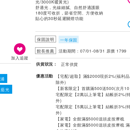
光/3000K暖黃光)
舒適光，光線細膩、自然舒適護眼
180度可收折，節省空間、方便收納
貼心的30秒延遲關燈功能
保固說明
一年保固
館長推薦
活動期間：07/01-08/31 原價 1799
加入追蹤
供貨狀況：
正常供貨
優惠活動
【宅配/超取】滿$2000現折2%(福利品
利浦
除外)
【新客限定】首購滿500送500(次月1
無藍光
宅配限定【2萬以上筆電】結帳折2%(
外)
宅配限定【5萬以上筆電】結帳折3%(
外)
【家電】全館滿$5000送頭皮按摩梳
【家電】全館滿$5000送頭皮按摩梳 滿$