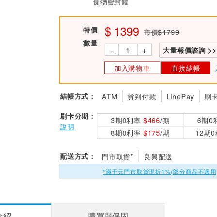
食物密封罐
1399
特價
市價$1799
數量
-
+
大量報價諮詢 >>
加入購物車
直接結帳
結帳方式：
ATM
貨到付款
LinePay
刷
刷卡分期：
3期0利率
$466
/期
6期0
說明
8期0利率
$175
/期
12期
配送方式：
門市取貨*
良興配送
*滿千元門市取貨現折1%(部分商品不適用
介紹
購買與保固