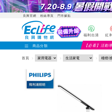
良興官網
粉絲專頁
門市據點
福利出清
紅
【必看】活動
商品分類
【PX大通
首頁