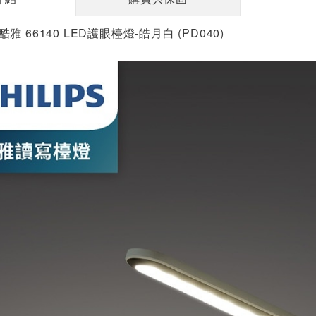
浦 酷雅 66140 LED護眼檯燈-皓月白 (PD040)