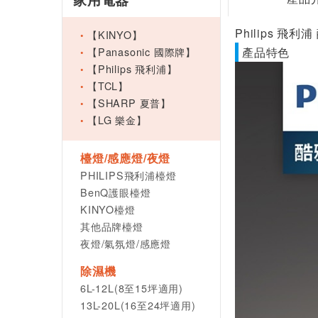
Philips 飛利
【KINYO】
【Panasonic 國際牌】
產品特色
【Philips 飛利浦】
【TCL】
【SHARP 夏普】
【LG 樂金】
檯燈/感應燈/夜燈
PHILIPS飛利浦檯燈
BenQ護眼檯燈
KINYO檯燈
其他品牌檯燈
夜燈/氣氛燈/感應燈
除濕機
6L-12L(8至15坪適用)
13L-20L(16至24坪適用)