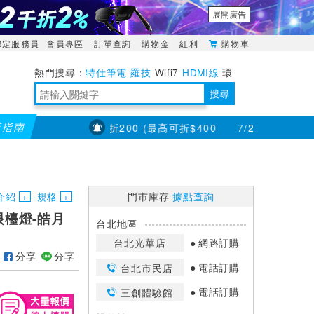
展開廣告
綁定服務員
會員專區
訂單查詢
購物金
紅利
購物車
特仕筆電
羅技
Wifi7
HDMI線
環
境量測
明緯POWER
搜尋
購指南
筆滿8000折200 (最高可折$400
7/23~8/31【耳機喇叭
靈活多變的分離式設計
TypeC安全電源延長線
日除濕15L，19坪適用
華碩 ROG Falcata 電競鍵盤
WTR-1500C行動無線影音傳輸器
電源百寶袋-你要的這裡通通有
行動電源【BSMI認證專區】
owon電子測量與智能儀器專家
介紹
規格
門市庫存
據點查詢
護眼檯燈-皓月
台北地區
台北光華店
網路訂購
分享
分享
電話訂購
台北市民店
電話訂購
三創體驗館