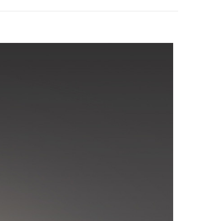
Philips 飛利浦 661
63 酷佳充電多功能
檯燈 PD051
$988
Philips 飛利浦 661
42 酷雅Pro 可充電
讀寫檯燈 PD048
$1528