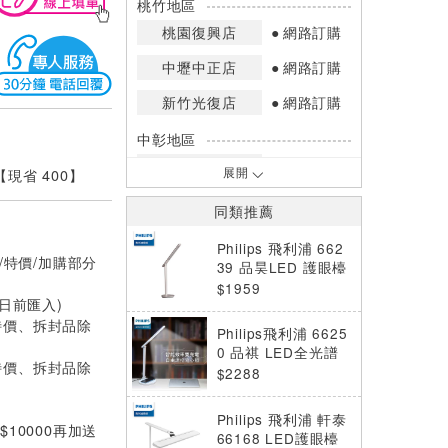
桃竹地區
桃園復興店
網路訂購
中壢中正店
網路訂購
新竹光復店
網路訂購
中彰地區
台中英才店
網路訂購
 【現省 400】
展開
嘉南地區
同類推薦
高雄中華店
網路訂購
Philips 飛利浦 662
/特價/加購部分
高雄鳳山店
網路訂購
39 品昊LED 護眼檯
燈 (PD049)
$1959
0日前匯入)
*庫存數量：網路訂購(0)、少量庫存
(1~2)、現貨充足(3以上)。
特價、拆封品除
Philips飛利浦 6625
*門市庫存以店內實際數量為準，可使
0 品祺 LED全光譜
用專人服務或撥打門市電話洽詢。
特價、拆封品除
讀寫護眼檯燈 PD05
$2288
9
Philips 飛利浦 軒泰
10000再加送
66168 LED護眼檯