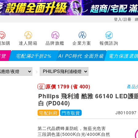
登入/註冊
利加購
達人開箱
品牌旗艦
企業方案
報價諮詢
導覽
宅配滿2千折2%
AI PC時代 全面升級
電力保護選
】全館滿千折百(部分品項不適用，滿2千折200...)
儀錶指定款單
原價 1799 (省 400)
促
產品
Philips 飛利浦 酷雅 66140 LED
白 (PD040)
宅配到府
門市取貨
J8010097
第二代晶鑽蜂巢防眩，無藍光危害
三段調色溫(5000K白光/4000K自然