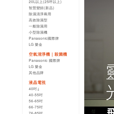
20L以上(25坪以上)
智慧變頻(新品)
除濕清淨兩用
高效除濕型
一般除濕用
小型除濕機
Panasonic國際牌
LG 樂金
空氣清淨機｜殺菌機
Panasonic 國際牌
LG 樂金
其他品牌
液晶電視
40吋↓
40-55吋
56-65吋
66-75吋
76-85吋