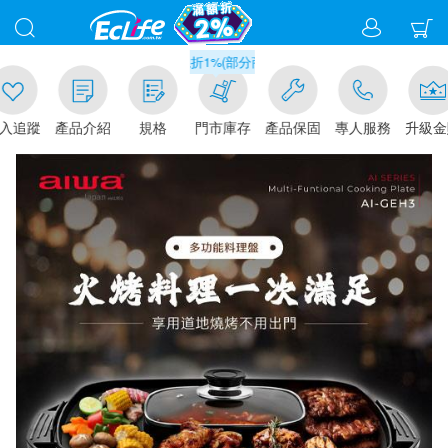
滿千元門市取貨現折1%(部分商品不適用)-請點我看
追蹤
產品介紹
規格
門市庫存
產品保固
專人服務
升級金賺