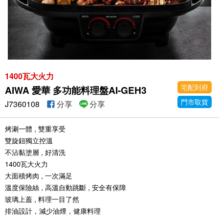
1400瓦大火力
宅配到府
AIWA 愛華 多功能料理盤AI-GEH3
門市取貨
J7360108
分享
分享
烤涮一體 , 雙重享受
雙旋鈕獨立控溫
不沾黏塗層 , 好清洗
1400瓦大火力
大面積烤肉 , 一次滿足
溫度保險絲 , 高溫自動跳斷 , 安全有保障
玻璃上蓋 , 料理一目了然
排油設計，減少油煙，健康料理