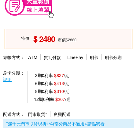
2480
特價
市價$2880
結帳方式：
ATM
貨到付款
LinePay
刷卡
刷卡分期
刷卡分期：
3期0利率
$827
/期
說明
6期0利率
$413
/期
8期0利率
$310
/期
12期0利率
$207
/期
配送方式：
門市取貨*
良興配送
*滿千元門市取貨現折1%(部分商品不適用)-請點我看