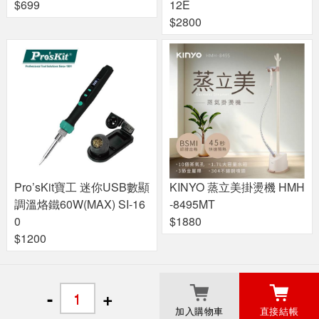
$699
12E
$2800
Pro’sKit寶工 迷你USB數顯
KINYO 蒸立美掛燙機 HMH
調溫烙鐵60W(MAX) SI-16
-8495MT
0
$1880
$1200
關於良興
粉絲專頁
門市據點
-
+
加入購物車
直接結帳
© 2017 Liang Shing EcLife Corp.