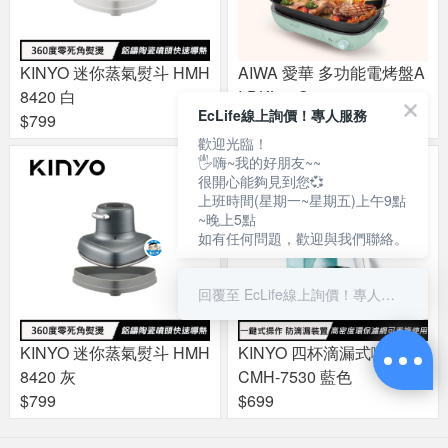
KINYO 迷你蒸氣熨斗 HMH
AIWA 愛華 多功能電烤盤A
8420 白
I-DKL02G
EcLife線上詢價！專人服務
$799
$2390
歡迎光臨！
🖐嗨~我的好朋友~~
很開心能夠見到您💞
上班時間(星期一~星期五)上午9點
~晚上5點
如有任何問題，歡迎與我們聯絡。
回覆至 EcLife線上詢價！專人服務
KINYO 迷你蒸氣熨斗 HMH
KINYO 四杯滴漏式咖啡機
8420 灰
CMH-7530 藍色
$799
$699