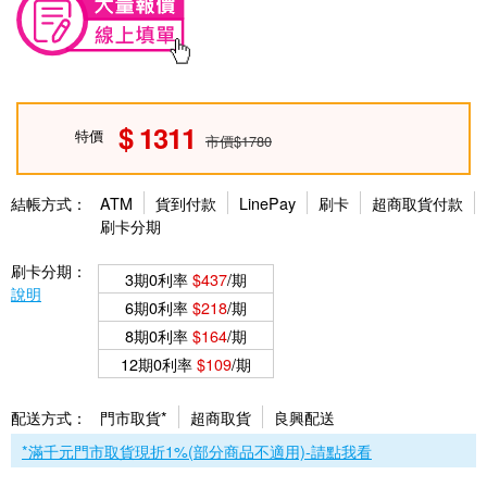
1311
特價
市價$1780
結帳方式：
ATM
貨到付款
LinePay
刷卡
超商取貨付款
刷卡分期
刷卡分期：
3期0利率
$437
/期
說明
6期0利率
$218
/期
8期0利率
$164
/期
12期0利率
$109
/期
配送方式：
門市取貨*
超商取貨
良興配送
*滿千元門市取貨現折1%(部分商品不適用)-請點我看