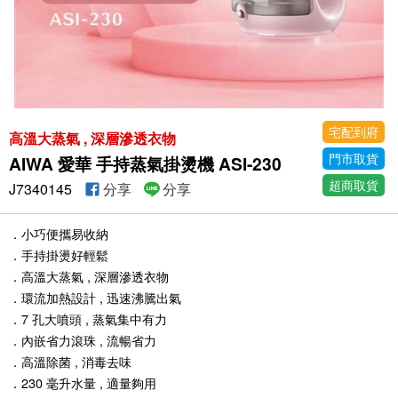
宅配到府
高溫大蒸氣 , 深層滲透衣物
門市取貨
AIWA 愛華 手持蒸氣掛燙機 ASI-230
超商取貨
J7340145
分享
分享
．小巧便攜易收納
．手持掛燙好輕鬆
．高溫大蒸氣 , 深層滲透衣物
．環流加熱設計 , 迅速沸騰出氣
．7 孔大噴頭 , 蒸氣集中有力
．內嵌省力滾珠 , 流暢省力
．高溫除菌 , 消毒去味
．230 毫升水量 , 適量夠用