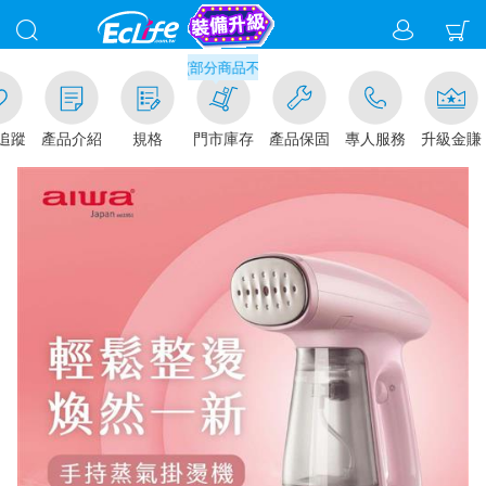
滿千元門市取貨現折1%(部分商品不適用)-請點我看
追蹤
產品介紹
規格
門市庫存
產品保固
專人服務
升級金賺