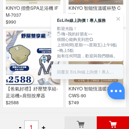
KINYO 摺疊SPA足浴機 IF
KINYO 智能恆溫暖杯墊 C
M-7037
WS-96
EcLife線上詢價！專人服務
$990
$599
歡迎光臨！
🖐嗨~我的好朋友~~
很開心能夠見到您💞
上班時間(星期一~星期五)上午9點
~晚上5點
如有任何問題，歡迎與我們聯絡。
回覆至 EcLife線上詢價！專人服務
【爸氣好禮】紓壓雙享組-
KINYO 智能恆溫暖杯墊組
足浴機+肩頸按摩器
CWS-90
$2588
$749
關於良興
粉絲專頁
門市據點
-
+