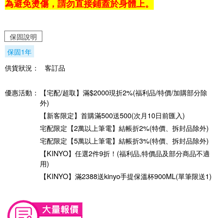
為避免燙傷，請勿
直接鋪蓋於身體上。
保固說明
保固1年
供貨狀況：
客訂品
優惠活動：
【宅配/超取】滿$2000現折2%(福利品/特價/加購部分除
外)
【新客限定】首購滿500送500(次月10日前匯入)
宅配限定【2萬以上筆電】結帳折2%(特價、拆封品除外)
宅配限定【5萬以上筆電】結帳折3%(特價、拆封品除外)
【KINYO】任選2件9折！(福利品,特價品及部分商品不適
用)
【KINYO】滿2388送kinyo手提保溫杯900ML(單筆限送1)