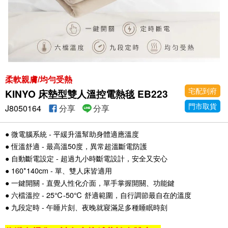
柔軟親膚/均勻受熱
宅配到府
KINYO 床墊型雙人溫控電熱毯 EB223
門市取貨
J8050164
分享
分享
● 微電腦系統 - 平緩升溫幫助身體適應溫度
● 恆溫舒適 - 最高溫50度，異常超溫斷電防護
● 自動斷電設定 - 超過九小時斷電設計，安全又安心
● 160*140cm - 單、雙人床皆適用
● 一鍵開關 - 直覺人性化介面，單手掌握開關、功能鍵
● 六檔溫控 - 25℃-50℃ 舒適範圍，自行調節最自在的溫度
● 九段定時 - 午睡片刻、夜晚就寢滿足多種睡眠時刻