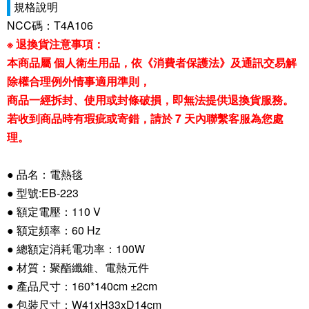
規格說明
NCC碼：T4A106
※ 退換貨注意事項：
本商品屬 個人衛生用品，依《消費者保護法》及通訊交易解
除權合理例外情事適用準則，
商品一經拆封、使用或封條破損，即無法提供退換貨服務。
若收到商品時有瑕疵或寄錯，請於 7 天內聯繫客服為您處
理。
● 品名：電熱毯
● 型號:EB-223
● 額定電壓：110 V
● 額定頻率：60 Hz
● 總額定消耗電功率：100W
● 材質：聚酯纖維、電熱元件
● 產品尺寸：160*140cm ±2cm
● 包裝尺寸：W41xH33xD14cm