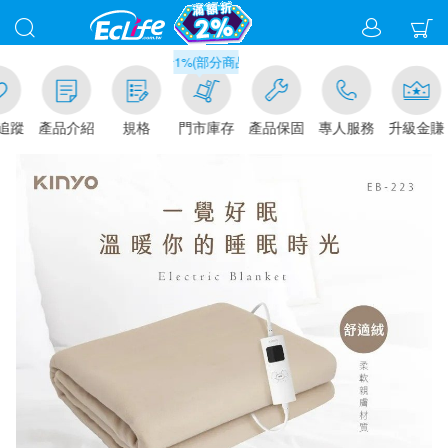
滿千元門市取貨現折1%(部分商品不適用)-請點我看
追蹤
產品介紹
規格
門市庫存
產品保固
專人服務
升級金賺