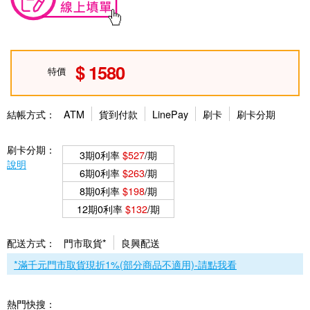
1580
特價
結帳方式：
ATM
貨到付款
LinePay
刷卡
刷卡分期
刷卡分期：
3期0利率
$527
/期
說明
6期0利率
$263
/期
8期0利率
$198
/期
12期0利率
$132
/期
配送方式：
門市取貨*
良興配送
*滿千元門市取貨現折1%(部分商品不適用)-請點我看
熱門快搜：