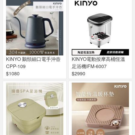
KINYO 鵝頸細口電手沖壺
KINYO電動按摩高桶恆溫
CPP-109
足浴機IFM-6007
$1080
$2990