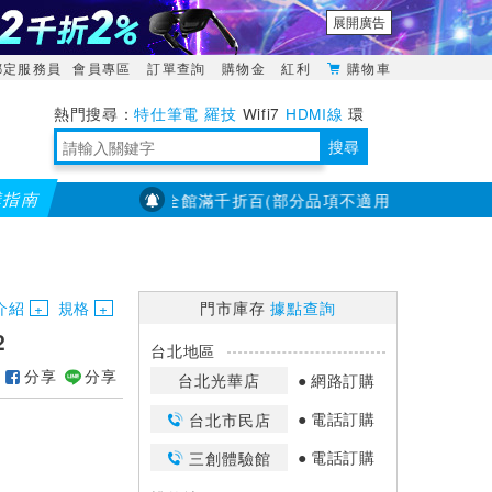
展開廣告
綁定服務員
會員專區
訂單查詢
購物金
紅利
購物車
特仕筆電
羅技
Wifi7
HDMI線
環
境量測
明緯POWER
搜尋
購指南
【PX大通】全館滿千折百(部分品項不適用，滿2千折200...)
靈活多變的分離式設計
TypeC安全電源延長線
日除濕15L，19坪適用
華碩 ROG Falcata 電競鍵盤
WTR-1500C行動無線影音傳輸器
電源百寶袋-你要的這裡通通有
行動電源【BSMI認證專區】
owon電子測量與智能儀器專家
介紹
規格
門市庫存
據點查詢
2
台北地區
分享
分享
台北光華店
網路訂購
電話訂購
台北市民店
電話訂購
三創體驗館