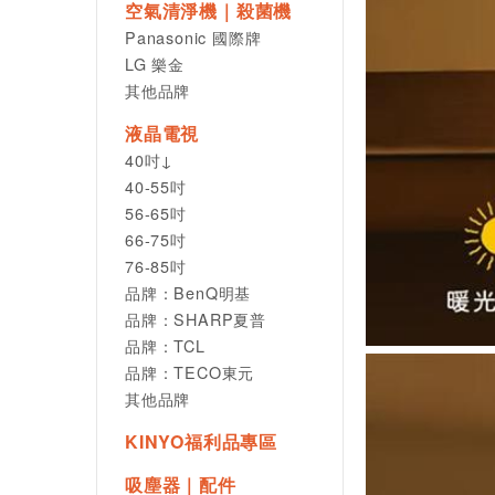
空氣清淨機｜殺菌機
Panasonic 國際牌
LG 樂金
其他品牌
液晶電視
40吋↓
40-55吋
56-65吋
66-75吋
76-85吋
品牌：BenQ明基
品牌：SHARP夏普
品牌：TCL
品牌：TECO東元
其他品牌
KINYO福利品專區
吸塵器｜配件