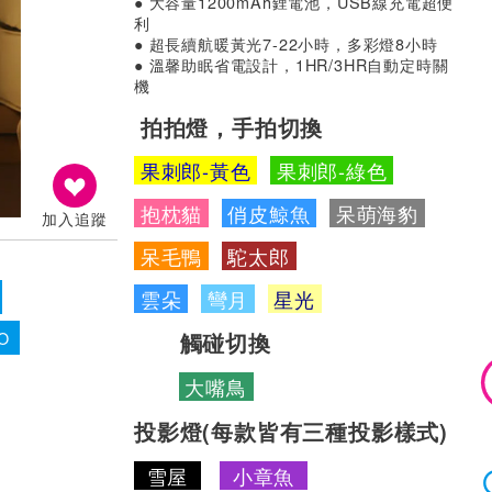
● 大容量1200mAh鋰電池，USB線充電超便
利
● 超長續航暖黃光7-22小時，多彩燈8小時
● 溫馨助眠省電設計，1HR/3HR自動定時關
機
拍拍燈，手拍切換
果刺郎-黃色
果刺郎-綠色
抱枕貓
俏皮鯨魚
呆萌海豹
加入追蹤
呆毛鴨
駝太郎
雲朵
彎月
星光
觸碰切換
O
大嘴鳥
投影燈(每款皆有三種投影樣式)
雪屋
小章魚