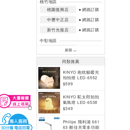
桃竹地區
桃園復興店
網路訂購
中壢中正店
網路訂購
新竹光復店
網路訂購
中彰地區
台中英才店
網路訂購
展開
嘉南地區
同類推薦
高雄中華店
網路訂購
KINYO 抱枕貓暖光
高雄鳳山店
網路訂購
拍拍燈 LED-6552
$599
*庫存數量：網路訂購(0)、少量庫存
(1~2)、現貨充足(3以上)。
KINYO 駝太郎拍拍
*門市庫存以店內實際數量為準，可使
氣氛燈 LED-6538
用專人服務或撥打門市電話洽詢。
$349
Philips 飛利浦 661
63 酷佳充電多功能