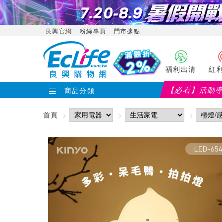
良興官網
粉絲專頁
門市據點
福利出清
紅
【必看】活動
商品分類
首頁