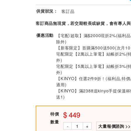
供貨狀況：
客訂品
客訂商品無現貨，若交期較長或缺貨，會有專人與
優惠活動
【宅配/超取】滿$2000現折2%(福利品
除外)
【新客限定】首購滿500送500(次月1
宅配限定【2萬以上筆電】結帳折2%(
外)
宅配限定【5萬以上筆電】結帳折3%(
外)
【KINYO】任選2件9折！(福利品,特
適用)
【KINYO】滿2388送kinyo手提保溫杯
送1)
449
特價
數量
-
+
大量報價諮詢 >>