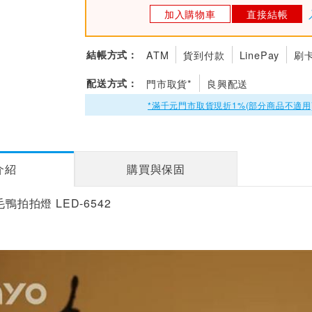
加入購物車
直接結帳
結帳方式：
ATM
貨到付款
LinePay
刷
配送方式：
門市取貨*
良興配送
*滿千元門市取貨現折1%(部分商品不適用
介紹
購買與保固
毛鴨拍拍燈 LED-6542