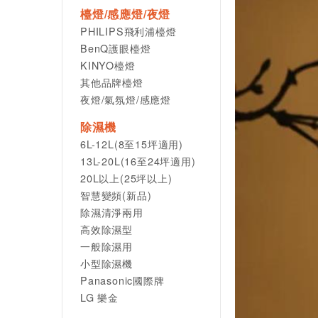
檯燈/感應燈/夜燈
PHILIPS飛利浦檯燈
BenQ護眼檯燈
KINYO檯燈
其他品牌檯燈
夜燈/氣氛燈/感應燈
除濕機
6L-12L(8至15坪適用)
13L-20L(16至24坪適用)
20L以上(25坪以上)
智慧變頻(新品)
除濕清淨兩用
高效除濕型
一般除濕用
小型除濕機
Panasonic國際牌
LG 樂金