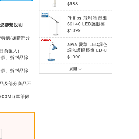
檯燈 PD051
$988
Philips 飛利浦 酷雅
66140 LED護眼檯
您聯繫說明
燈-皓月白 (PD040)
$1399
/特價/加購部分
aiwa 愛華 LED調色
調光護眼檯燈 LD-8
0日前匯入)
28 藍
$1090
特價、拆封品除
展開
特價、拆封品除
KINYO 雪屋投影氣
氛燈 LED-6550
價品及部分商品不
$599
900ML(單筆限
INTOPIC 廣鼎 抗菌
紓壓護腕鼠墊 (PD-
GL-022)
$279
INTOPIC 廣鼎 QQ
熊護腕鼠墊 奶茶色
(PD-GL-030)
$299