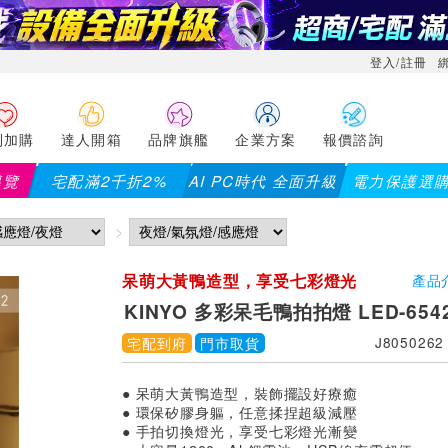
登入/註冊
利加購
達人開箱
品牌旗艦
企業方案
報價諮詢
導覽
宅配滿2千折2%
AI PC時代 全面升級
電力保護選
呆萌大黃鴨造型，享受七彩燈光
產品
漸變
KINYO 多彩呆毛鴨拍拍燈 LED-654
宅配到府
門市取貨
J8050262
● 呆萌大黃鴨造型，裝飾擺設好療癒
● 環保矽膠身軀，任意揉捏超級減壓
● 手拍切換燈光，享受七彩燈光漸變