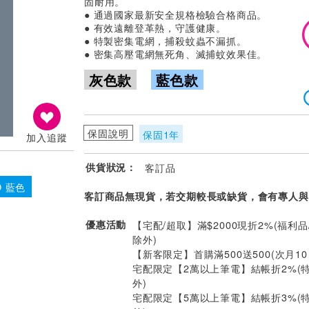
固耐用。
● 通過國家最新安全規格檢驗合格商品。
● 有效遠離登革熱，守護健康。
● 特製密集電網，捕殺蚊蟲不漏抓。
● 密集高壓電網無死角、滅捕蚊效果佳。
灰色款
藍色款
保固說明
保固1年
加入追蹤
供貨狀況：
客訂品
O 藍色
客訂商品無現貨，若交期較長或缺貨，會有專人與
優惠活動
【宅配/超取】滿$2000現折2%(福利品
除外)
【新客限定】首購滿500送500(次月1
宅配限定【2萬以上筆電】結帳折2%(
外)
宅配限定【5萬以上筆電】結帳折3%(