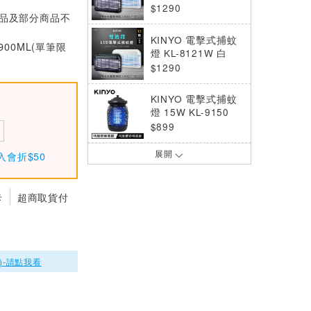
$1290
價品及部分商品不
KINYO 電擊式捕蚊
900ML(單筆限
燈 KL-8121W 白
$1290
KINYO 電擊式捕蚊
燈 15W KL-9150
$899
展開
入會折$50
KINYO 電擊式捕蚊
燈 30W KL-9837
$1490
卡
超商取貨付
KINYO USB充電式
電擊捕蚊燈 KL-583
9 藍色
$499
)-請點我看
RASTO AZ8 日本設
計16W雙UV誘蚊燈
管立掛兩用電擊式捕
$990