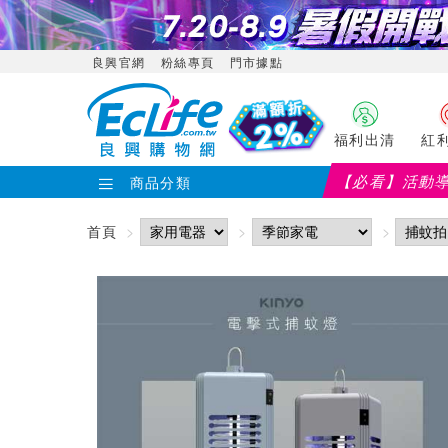
良興官網
粉絲專頁
門市據點
福利出清
紅
【必看】活動
商品分類
首頁