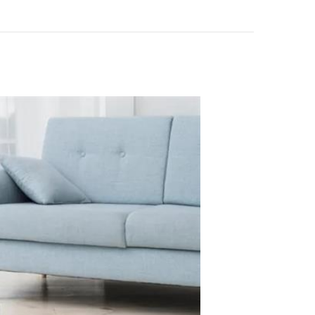
蚊燈
KINYO USB充電式
電擊捕蚊燈 KL-583
9 白色
$499
KINYO 紫外線捕蟲
燈 6W KL-9630
$599