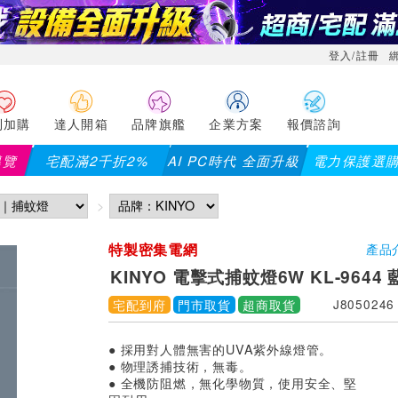
登入/註冊
利加購
達人開箱
品牌旗艦
企業方案
報價諮詢
導覽
宅配滿2千折2%
AI PC時代 全面升級
電力保護選
特製密集電網
產品
KINYO 電擊式捕蚊燈6W KL-9644 
宅配到府
門市取貨
超商取貨
J8050246
● 採用對人體無害的UVA紫外線燈管。
● 物理誘捕技術，無毒。
● 全機防阻燃，無化學物質，使用安全、堅