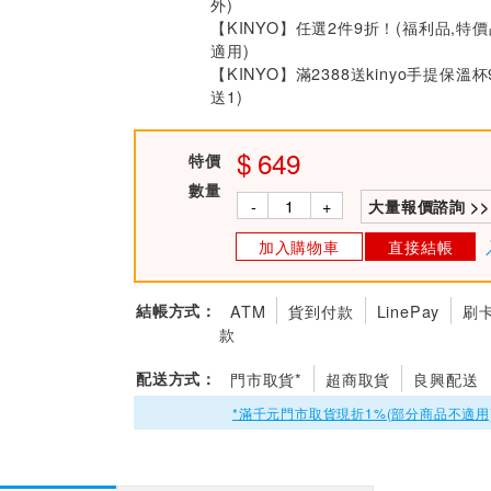
外)
【KINYO】任選2件9折！(福利品,特
適用)
【KINYO】滿2388送kinyo手提保溫杯
送1)
649
特價
數量
-
+
大量報價諮詢 >>
加入購物車
直接結帳
結帳方式：
ATM
貨到付款
LinePay
刷
款
配送方式：
門市取貨*
超商取貨
良興配送
*滿千元門市取貨現折1%(部分商品不適用