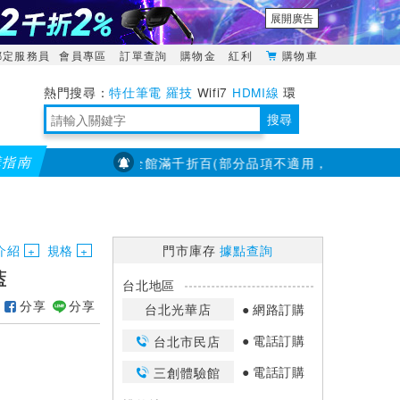
展開廣告
綁定服務員
會員專區
訂單查詢
購物金
紅利
購物車
特仕筆電
羅技
Wifi7
HDMI線
環
境量測
明緯POWER
搜尋
購指南
【PX大通】全館滿千折百(部分品項不適用，滿2千折200...)
靈活多變的分離式設計
TypeC安全電源延長線
日除濕15L，19坪適用
華碩 ROG Falcata 電競鍵盤
WTR-1500C行動無線影音傳輸器
電源百寶袋-你要的這裡通通有
行動電源【BSMI認證專區】
owon電子測量與智能儀器專家
介紹
規格
門市庫存
據點查詢
藍
台北地區
分享
分享
台北光華店
網路訂購
電話訂購
台北市民店
電話訂購
三創體驗館