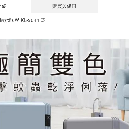
介紹
購買與保固
蚊燈6W KL-9644 藍