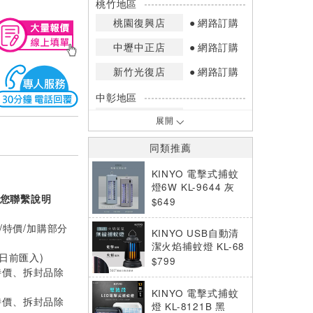
桃竹地區
桃園復興店
網路訂購
中壢中正店
網路訂購
新竹光復店
網路訂購
中彰地區
台中英才店
網路訂購
展開
嘉南地區
同類推薦
高雄中華店
網路訂購
KINYO 電擊式捕蚊
高雄鳳山店
網路訂購
燈6W KL-9644 灰
您聯繫說明
$649
*庫存數量：網路訂購(0)、少量庫存
(1~2)、現貨充足(3以上)。
/特價/加購部分
KINYO USB自動清
*門市庫存以店內實際數量為準，可使
潔火焰捕蚊燈 KL-68
用專人服務或撥打門市電話洽詢。
0日前匯入)
01
$799
特價、拆封品除
KINYO 電擊式捕蚊
特價、拆封品除
燈 KL-8121B 黑