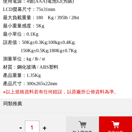
使用電源：4號(AAA)電池x2(另購)
LCD螢幕尺寸：75x31mm
最大負載重量：180 Kg / 395lb / 28st
最小重量感度：5Kg
最小單位：0.1Kg
誤差值：50Kg±0.3Kg;100kg±0.4Kg;
150Kg±0.5Kg;180Kg±0.7Kg
測量單位：kg / lb / st
材質：鋼化玻璃 / ABS塑料
產品重量：1.35Kg
產品尺寸：300x265x22mm
※以上規格資料若有任何錯誤，以原廠所公佈資料為準。
同類推薦
關於良興
粉絲專頁
門市據點
-
+