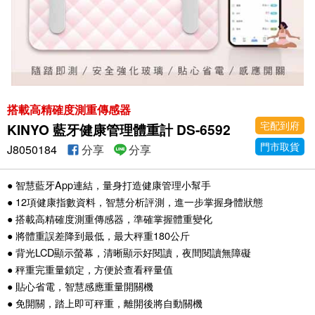
搭載高精確度測重傳感器
宅配到府
KINYO 藍牙健康管理體重計 DS-6592
門市取貨
J8050184
分享
分享
● 智慧藍牙App連結，量身打造健康管理小幫手
● 12項健康指數資料，智慧分析評測，進一步掌握身體狀態
● 搭載高精確度測重傳感器，準確掌握體重變化
● 將體重誤差降到最低，最大秤重180公斤
● 背光LCD顯示螢幕，清晰顯示好閱讀，夜間閱讀無障礙
● 秤重完重量鎖定，方便於查看秤量值
● 貼心省電，智慧感應重量開關機
● 免開關，踏上即可秤重，離開後將自動關機