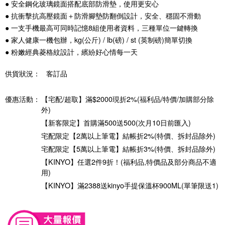
● 安全鋼化玻璃鏡面搭配底部防滑墊，使用更安心
● 抗衝擊抗高壓鏡面＋防滑腳墊防翻倒設計，安全、穩固不滑動
● 一支手機最高可同時記憶8組使用者資料，三種單位一鍵轉換
● 家人健康一機包辦，kg(公斤) / lb(磅) / st (英制磅)簡單切換
● 粉嫩經典菱格紋設計，繽紛好心情每一天
供貨狀況：
客訂品
優惠活動：
【宅配/超取】滿$2000現折2%(福利品/特價/加購部分除
外)
【新客限定】首購滿500送500(次月10日前匯入)
宅配限定【2萬以上筆電】結帳折2%(特價、拆封品除外)
宅配限定【5萬以上筆電】結帳折3%(特價、拆封品除外)
【KINYO】任選2件9折！(福利品,特價品及部分商品不適
用)
【KINYO】滿2388送kinyo手提保溫杯900ML(單筆限送1)