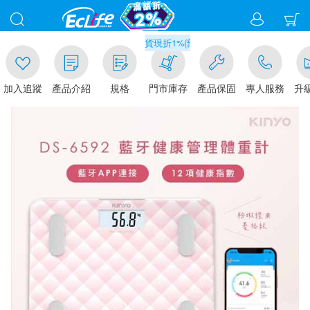
00
滿千元門市取貨現折1%(部分商品不適用)-請點我看
加入追蹤
產品介紹
規格
門市庫存
產品保固
專人服務
升