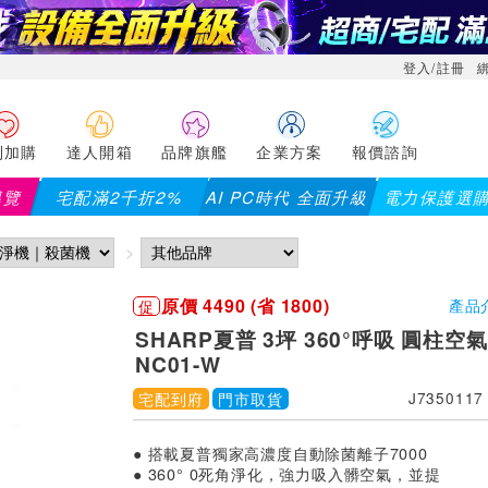
登入/註冊
利加購
達人開箱
品牌旗艦
企業方案
報價諮詢
導覽
宅配滿2千折2%
AI PC時代 全面升級
電力保護選
【
原價 4490 (省 1800)
促
產品
SHARP夏普 3坪 360°呼吸 圓柱空氣
NC01-W
宅配到府
門市取貨
J7350117
● 搭載夏普獨家高濃度自動除菌離子7000
● 360° 0死角淨化，強力吸入髒空氣，並提