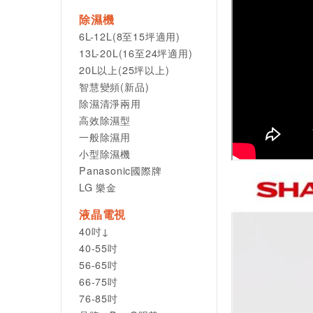
除濕機
6L-12L(8至15坪適用)
13L-20L(16至24坪適用)
20L以上(25坪以上)
智慧變頻(新品)
除濕清淨兩用
高效除濕型
一般除濕用
小型除濕機
Panasonic國際牌
LG 樂金
液晶電視
40吋↓
40-55吋
56-65吋
66-75吋
76-85吋