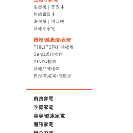
掛燙機｜電熨斗
無線電熨斗
密封機｜封口機
其他小家電
檯燈/感應燈/夜燈
PHILIPS飛利浦檯燈
BenQ護眼檯燈
KINYO檯燈
其他品牌檯燈
夜燈/氣氛燈/感應燈
廚房家電
季節家電
美容/健康家電
通訊家電
辦公家電