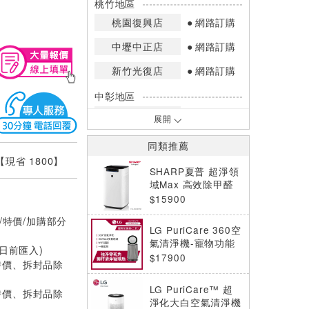
桃竹地區
桃園復興店
網路訂購
中壢中正店
網路訂購
新竹光復店
網路訂購
中彰地區
台中英才店
網路訂購
展開
嘉南地區
同類推薦
高雄中華店
網路訂購
 【現省 1800】
SHARP夏普 超淨領
高雄鳳山店
網路訂購
域Max 高效除甲醛
空氣清淨機 FU-R11
$15900
*庫存數量：網路訂購(0)、少量庫存
0T-W
/特價/加購部分
(1~2)、現貨充足(3以上)。
LG PuriCare 360空
*門市庫存以店內實際數量為準，可使
氣清淨機-寵物功能
0日前匯入)
用專人服務或撥打門市電話洽詢。
增加版二代-LITE版-
$17900
特價、拆封品除
單層 AS651DWT0
LG PuriCare™ 超
特價、拆封品除
淨化大白空氣清淨機