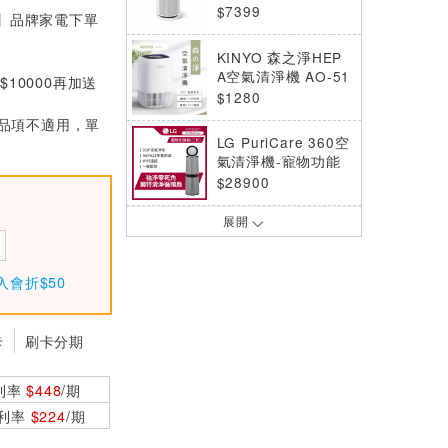
AS601HWG0
$7399
浦】品牌家電下單
KINYO 森之淨HEP
A空氣清淨機 AO-51
10000再加送
0
$1280
部分品項不適用，單
LG PuriCare 360空
氣清淨機-寵物功能
增加版二代-LITE版-
$28900
雙層 AS101DWT0
展開
LG PuriCare™ Aer
oFurniture新淨几-
雪梨白 AS201PWU
$11900
入會折$50
0
ESENSE逸盛 智慧
型AIoT高效空氣清
卡
刷卡分期
淨機-黃阿瑪限量聯
$8880
名款(CADR450/寵
利率
$448
/期
物抗菌除臭加強
ARTISAN 負離子空
0利率
$224
/期
氣清淨機 AP3001
(適用:8-15坪)
$3990