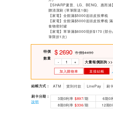
【SHARP夏普、LG、BENQ、惠而
贈清潔刷 (單筆限送1個)
【家電】全館滿$5000送頭皮按摩梳
【家電】全館滿$5000送頭皮按摩梳 滿$
食物密封罐
【家電】單筆滿$6000現折$170 (
筆限折1次)
2690
特價
市價$4490
數量
-
+
大量報價諮詢 >>
加入購物車
直接結帳
結帳方式：
ATM
貨到付款
LinePay
刷
刷卡分期：
3期0利率
$897
/期
6期0
說明
8期0利率
$336
/期
12期