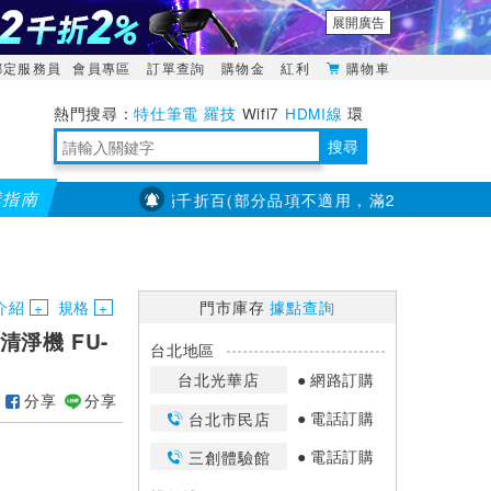
展開廣告
綁定服務員
會員專區
訂單查詢
購物金
紅利
購物車
特仕筆電
羅技
Wifi7
HDMI線
環
境量測
明緯POWER
搜尋
購指南
PX大通】全館滿千折百(部分品項不適用，滿2千折200...)
儀
靈活多變的分離式設計
TypeC安全電源延長線
日除濕15L，19坪適用
華碩 ROG Falcata 電競鍵盤
WTR-1500C行動無線影音傳輸器
電源百寶袋-你要的這裡通通有
行動電源【BSMI認證專區】
owon電子測量與智能儀器專家
介紹
規格
門市庫存
據點查詢
清淨機 FU-
台北地區
台北光華店
網路訂購
分享
分享
電話訂購
台北市民店
電話訂購
三創體驗館