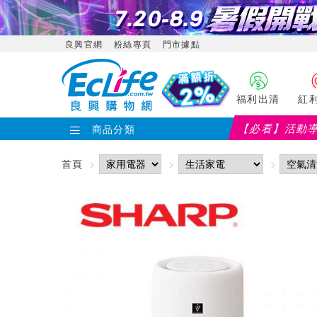
良興官網
粉絲專頁
門市據點
福利出清
紅
【必看】活動
商品分類
首頁