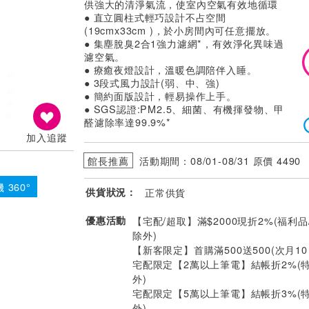
供強大的清淨氣流，使室內空氣有效地循環
● 直立圓柱式輕巧設計不占空間
(19cmx33cm )，於小房間內可任意擺放。
● 集塵脫臭2合1強力濾網*，有效淨化異味過
濾空氣。
● 療癒夜燈設計，溫暖色調陪伴入睡。
● 3段式風力設計(弱、中、強)
● 簡約面版設計，輕易操作上手。
● SGS認證:PM2.5、細菌、有機揮發物、甲
醛濾除率達99.9%*
加入追蹤
館長推薦
活動期間：08/01-08/31 原價 4490
 360°
供貨狀況：
正常供貨
優惠活動
【宅配/超取】滿$2000現折2%(福利品
除外)
【新客限定】首購滿500送500(次月1
宅配限定【2萬以上筆電】結帳折2%(
外)
宅配限定【5萬以上筆電】結帳折3%(
外)