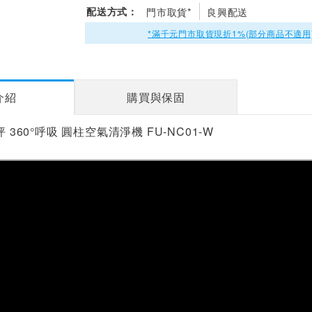
配送方式：
門市取貨*
良興配送
*滿千元門市取貨現折1%(部分商品不適用
介紹
購買與保固
坪 360°呼吸 圓柱空氣清淨機 FU-NC01-W