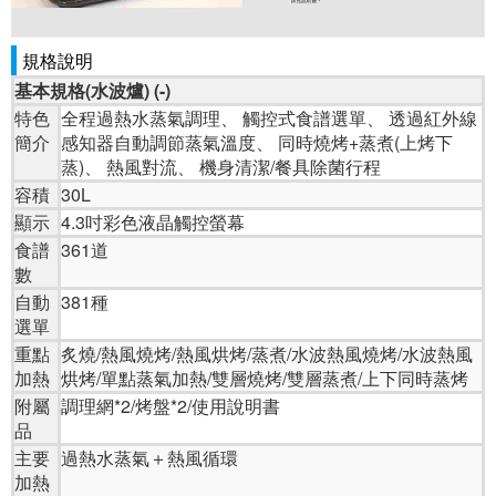
規格說明
基本規格(水波爐) (-)
特色
全程過熱水蒸氣調理、 觸控式食譜選單、 透過紅外線
簡介
感知器自動調節蒸氣溫度、 同時燒烤+蒸煮(上烤下
蒸)、 熱風對流、 機身清潔/餐具除菌行程
容積
30L
顯示
4.3吋彩色液晶觸控螢幕
食譜
361道
數
自動
381種
選單
重點
炙燒/熱風燒烤/熱風烘烤/蒸煮/水波熱風燒烤/水波熱風
加熱
烘烤/單點蒸氣加熱/雙層燒烤/雙層蒸煮/上下同時蒸烤
附屬
調理網*2/烤盤*2/使用說明書
品
主要
過熱水蒸氣＋熱風循環
加熱