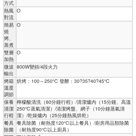
方式
熱風
O
對流
簡易
O
燒
烤、
蒸煮
雙層
O
加熱
微波
800W變頻/4段火力
輸出
烤箱
烘烤：100～250℃ 發酵：30?35?40?45℃
溫度
調節
保養
檸檬酸清洗（60分鐘行程）/清潔爐內（15分鐘、高溫
清潔
250℃蒸氣清潔）/清潔烤盤、網子（10分鐘蒸氣清
行程
潔）/乾燥爐內（25分鐘熱風烘乾）
餐具
餐具除菌（耐熱度120℃以上餐具）/廚房用品類除菌
除菌
（耐熱度90℃以上廚具）