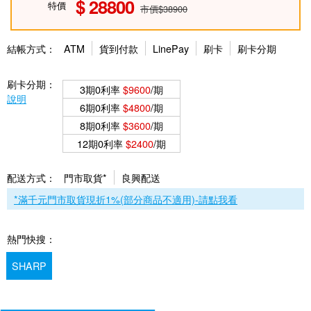
28800
特價
市價$38900
結帳方式：
ATM
貨到付款
LinePay
刷卡
刷卡分期
刷卡分期：
3期0利率
$9600
/期
說明
6期0利率
$4800
/期
8期0利率
$3600
/期
12期0利率
$2400
/期
配送方式：
門市取貨*
良興配送
*滿千元門市取貨現折1%(部分商品不適用)-請點我看
熱門快搜：
SHARP