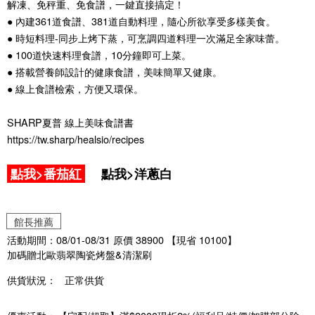
解凍、免秤重、免食譜，一鍵直接搞定！
● 內建361道食譜、381道自動料理，隨心所欲享受多樣美食。
● 時短料理-同步上烤下蒸，可烹調四道料理一次滿足全家味蕾。
● 100道快速料理食譜，10分鐘即可上菜。
● 搭載營養師設計的健康食譜，美味簡單又健康。
● 線上食譜檢索，方便又環保。
SHARP夏普 線上美味食譜書
https://tw.sharp/healsio/recipes
點我>番茄紅
點我>洋蔥白
館長推薦
活動期間：08/01-08/31 原價 38900 【現省 10100】
加碼贈北歐翡翠陶瓷烤盤&清潔刷
供貨狀況：
正常供貨