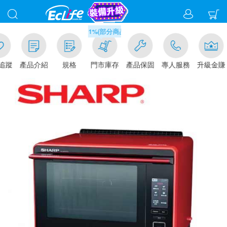
滿千元門市取貨現折1%(部分商品不適用)-請點我看
追蹤
產品介紹
規格
門市庫存
產品保固
專人服務
升級金賺