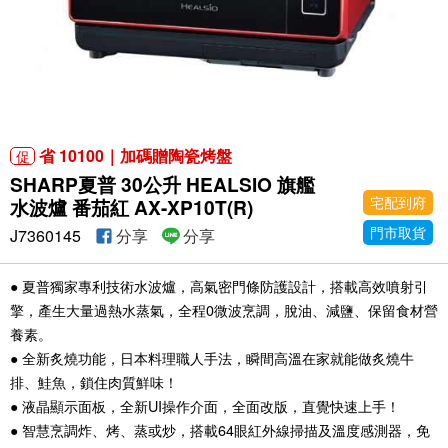
省 10100｜加碼贈陶瓷烤盤
促
SHARP夏普 30公升 HEALSIO 旗艦
宅配到府
水波爐 番茄紅 AX-XP10T(R)
門市取貨
J7360145
分享
分享
● 夏普獨家專利技術水波爐，高氣密門條防護設計，搭載高效噴射引
擎，產生大量過熱水蒸氣，全程0微波烹調，脫油、減鹽、保留食材營
養素。
● 全新炙燒功能，日本料理職人手法，瞬間高溫在家就能做炙燒牛
排、鮭魚，鎖住肉質鮮味！
● 液晶顯示面板，全新UI操作介面，全面改版，直覺快速上手！
● 智慧烹調炸、烤、蒸或炒，搭載64眼紅外線掃描及溫度感測器，免