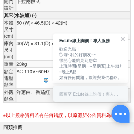
開門
下拉兩段式
設計
其它(水波爐) (-)
本體
50 (W)× 46.5(D) × 42(H)
尺寸
(cm)
EcLife線上詢價！專人服務
庫內
40(W) × 31.1(D) × 24(H)
歡迎光臨！
尺寸
🖐嗨~我的好朋友~~
(cm)
很開心能夠見到您💞
重量
23kg
上班時間(星期一~星期五)上午9點
額定
AC 110V~60Hz
~晚上5點
如有任何問題，歡迎與我們聯絡。
電壓
頻率
外觀
洋蔥白、番茄紅
回覆至 EcLife線上詢價！專人服務
顏色
※以上規格資料若有任何錯誤，以原廠所公佈資料為準。
同類推薦