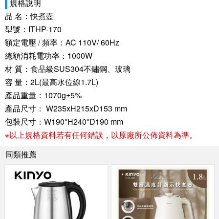
規格說明
品 名：快煮壺
型號：ITHP-170
額定電壓 / 頻率：AC 110V/ 60Hz
總額消耗電功率：1000W
材 質：食品級SUS304不鏽鋼、玻璃
容 量：2L(最高水位線1.7L)
產品重量：1070g±5%
產品尺寸： W235xH215xD153 mm
包裝尺寸：W190*H240*D190 mm
※以上規格資料若有任何錯誤，以原廠所公佈資料為準。
同類推薦