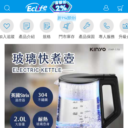
滿千元門市取貨現折1%(部分商品不適用)-請點我看
追蹤
產品介紹
規格
門市庫存
產品保固
專人服務
升級金賺