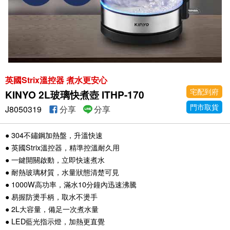
英國Strix溫控器 煮水更安心
宅配到府
KINYO 2L玻璃快煮壺 ITHP-170
門市取貨
J8050319
分享
分享
● 304不鏽鋼加熱盤，升溫快速
● 英國Strix溫控器，精準控溫耐久用
● 一鍵開關啟動，立即快速煮水
● 耐熱玻璃材質，水量狀態清楚可見
● 1000W高功率，滿水10分鐘內迅速沸騰
● 易握防燙手柄，取水不燙手
● 2L大容量，備足一次煮水量
● LED藍光指示燈，加熱更直覺