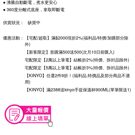
● 沸騰自動斷電，煮水更安心
● 360度分離式底座，拿取即斷電
供貨狀況：
缺貨中
優惠活動：
【宅配/超取】滿$2000現折2%(福利品/特價/加購部分除
外)
【新客限定】首購滿500送500(次月10日前匯入)
宅配限定【2萬以上筆電】結帳折2%(特價、拆封品除外)
宅配限定【5萬以上筆電】結帳折3%(特價、拆封品除外)
【KINYO】任選2件9折！(福利品,特價品及部分商品不適
用)
【KINYO】滿2388送kinyo手提保溫杯900ML(單筆限送1)