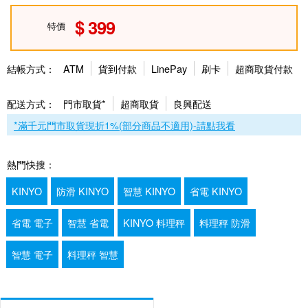
399
特價
結帳方式：
ATM
貨到付款
LinePay
刷卡
超商取貨付款
配送方式：
門市取貨*
超商取貨
良興配送
*滿千元門市取貨現折1%(部分商品不適用)-請點我看
熱門快搜：
KINYO
防滑 KINYO
智慧 KINYO
省電 KINYO
省電 電子
智慧 省電
KINYO 料理秤
料理秤 防滑
智慧 電子
料理秤 智慧