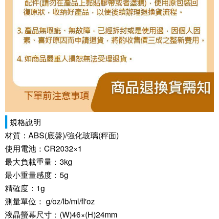
規格說明
材質：ABS(底盤)/強化玻璃(秤面)
使用電池：CR2032×1
最大負載重量：3kg
最小重量感度：5g
精確度：1g
測量單位： g/oz/lb/ml/fl'oz
液晶螢幕尺寸：(W)46×(H)24mm