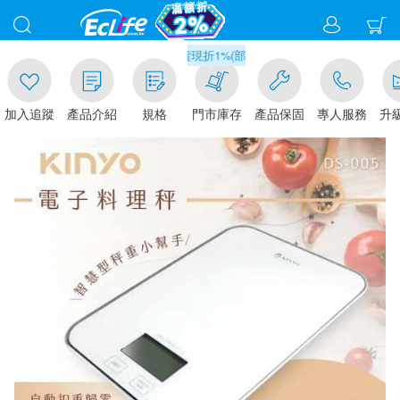
0
滿千元門市取貨現折1%(部分商品不適用)-請點我看
加入追蹤
產品介紹
規格
門市庫存
產品保固
專人服務
升級