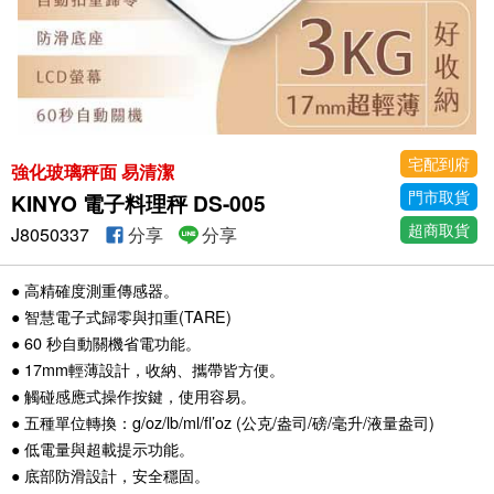
宅配到府
強化玻璃秤面 易清潔
門市取貨
KINYO 電子料理秤 DS-005
超商取貨
J8050337
分享
分享
● 高精確度測重傳感器。
● 智慧電子式歸零與扣重(TARE)
● 60 秒自動關機省電功能。
● 17mm輕薄設計，收納、攜帶皆方便。
● 觸碰感應式操作按鍵，使用容易。
● 五種單位轉換：g/oz/lb/ml/fl’oz (公克/盎司/磅/毫升/液量盎司)
● 低電量與超載提示功能。
● 底部防滑設計，安全穩固。