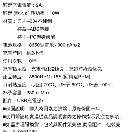
額定充電電流：2A
額定 (輸入)消耗功率：10W
材質：刀片─304不鏽鋼
杯蓋─ABS塑膠
杯子─PC聚碳酸酯
電池規格：18650鋰電池 / 800mAhx2
充電時間：約2小時
使用次數：10杯
充電指示燈：充電時紅燈恆亮，充飽時綠燈恆亮
產品轉速：18500RPM±15%(回轉速PRM)
可耐熱溫度：(刀組)70℃、(杯子)60℃、(杯蓋)100℃
杯子容量：280ml Max
配件：USB充電線x1
■保固說明：非人為因素之損壞，原廠保固一年。
■使用前請確實遵從產品說明書內之操作指示及注意事項。
■如需辦理退換貨，包裝與配件須完整(商品配件、包裝完