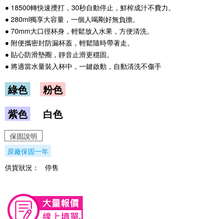
● 18500轉快速攪打，30秒自動停止，鮮榨成汁不費力。
● 280ml獨享大容量，一個人喝剛好無負擔。
● 70mm大口徑杯身，輕鬆放入水果，方便清洗。
● 附便攜密封防漏杯蓋，輕鬆隨時帶著走。
● 貼心防滑墊圈，靜音止滑更穩固。
● 將適當水量裝入杯中，一鍵啟動，自動清洗不傷手
綠色
粉色
紫色
白色
保固說明
原廠保固一年
供貨狀況：
停售