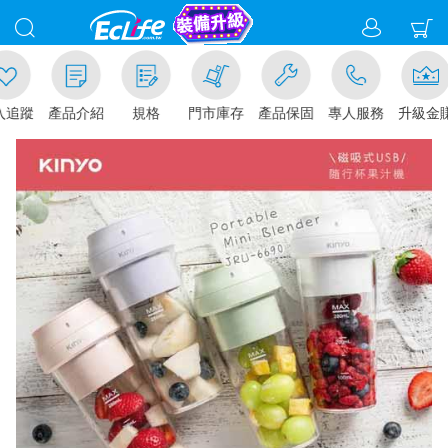
追蹤
產品介紹
規格
門市庫存
產品保固
專人服務
升級金賺