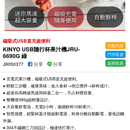
磁吸式USB直充超便利
宅配到府
KINYO USB隨行杯果汁機JRU-
門市取貨
6690G 綠
超商取貨
J8050377
分享
分享
● 充電式果汁機，磁吸式USB直充超便利。
● 輕鬆三步驟，健康美味：放入食材→倒立攪拌→鮮榨成汁。
● 超迷你高轉速馬達與杯蓋二合一，不占杯體容量。
● 整機僅385g超輕量設計。
● 大容量鋰電池，充電2小時，連續鮮榨10杯果汁。
● 智慧感應，鎖緊杯蓋才能啟動電源，杯身分離自動斷電，避免誤觸
外漏。
● 304不鏽鋼三刀頭設計，極速快打果汁。