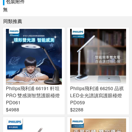
包裝附件
無
同類推薦
Philips飛利浦 66191 軒坦
Philips飛利浦 66250 品祺
PRO 雙感測智慧護眼檯燈
LED全光譜讀寫護眼檯燈
PD061
PD059
$4988
$2288