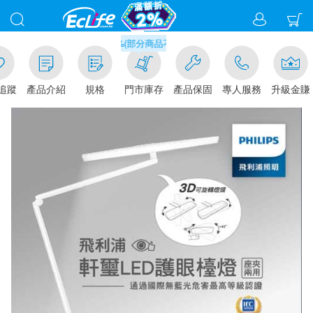
滿千元門市取貨現折1%(部分商品不適用)-請點我看
追蹤
產品介紹
規格
門市庫存
產品保固
專人服務
升級金賺