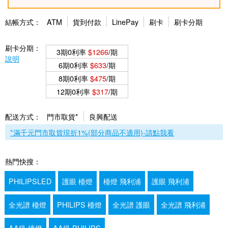
結帳方式：
ATM
貨到付款
LinePay
刷卡
刷卡分期
刷卡分期：
3期0利率
$1266
/期
說明
6期0利率
$633
/期
8期0利率
$475
/期
12期0利率
$317
/期
配送方式：
門市取貨*
良興配送
*滿千元門市取貨現折1%(部分商品不適用)-請點我看
熱門快搜：
PHILIPSLED
護眼 檯燈
檯燈 飛利浦
護眼 飛利浦
全光譜 檯燈
PHILIPS 檯燈
全光譜 護眼
全光譜 飛利浦
AA級 檯燈
AA級 PHILIPS