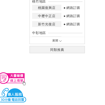
桃竹地區
桃園復興店
網路訂購
中壢中正店
網路訂購
新竹光復店
網路訂購
中彰地區
台中英才店
網路訂購
展開
嘉南地區
同類推薦
高雄中華店
網路訂購
高雄鳳山店
少量庫存
*庫存數量：網路訂購(0)、少量庫存
(1~2)、現貨充足(3以上)。
*門市庫存以店內實際數量為準，可使
用專人服務或撥打門市電話洽詢。