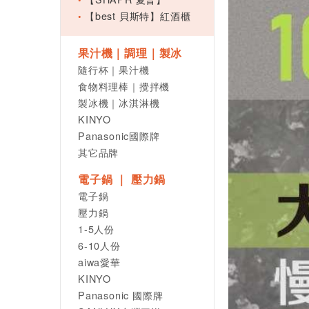
【best 貝斯特】紅酒櫃
果汁機｜調理｜製冰
隨行杯｜果汁機
食物料理棒｜攪拌機
製冰機｜冰淇淋機
KINYO
Panasonic國際牌
其它品牌
電子鍋 ｜ 壓力鍋
電子鍋
壓力鍋
1-5人份
6-10人份
aiwa愛華
KINYO
Panasonic 國際牌