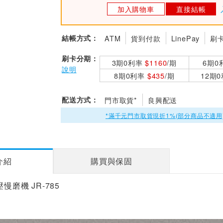
加入購物車
直接結帳
結帳方式：
ATM
貨到付款
LinePay
刷
刷卡分期：
3期0利率
$1160
/期
6期0
說明
8期0利率
$435
/期
12期
配送方式：
門市取貨*
良興配送
*滿千元門市取貨現折1%(部分商品不適用
介紹
購買與保固
壓慢磨機 JR-785