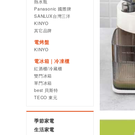
熱水瓶
Panasonic 國際牌
SANLUX台灣三洋
KINYO
其它品牌
電烤盤
KINYO
電冰箱｜冷凍櫃
紅酒櫃/冷藏櫃
雙門冰箱
單門冰箱
best 貝斯特
TECO 東元
季節家電
生活家電