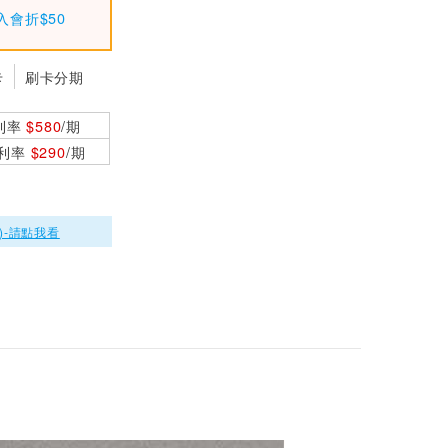
入會折$50
卡
刷卡分期
利率
$580
/期
0利率
$290
/期
)-請點我看