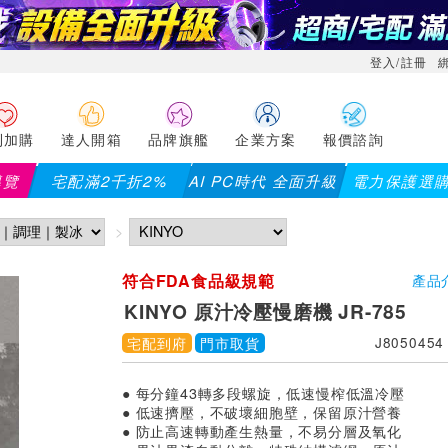
登入/註冊
利加購
達人開箱
品牌旗艦
企業方案
報價諮詢
導覽
宅配滿2千折2%
AI PC時代 全面升級
電力保護選
符合FDA食品級規範
產品
KINYO 原汁冷壓慢磨機 JR-785
宅配到府
門市取貨
J8050454
● 每分鐘43轉多段螺旋，低速慢榨低溫冷壓
● 低速擠壓，不破壞細胞壁，保留原汁營養
● 防止高速轉動產生熱量，不易分層及氧化