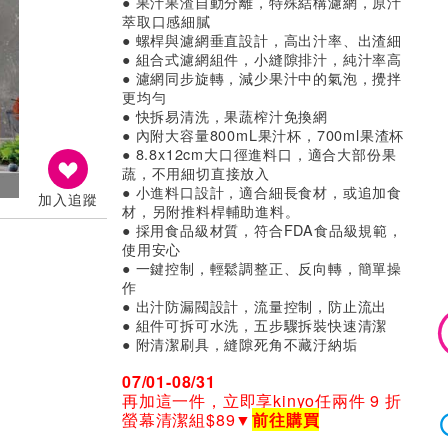
● 果汁果渣自動分離，特殊結構濾網，原汁
萃取口感細膩
● 螺桿與濾網垂直設計，高出汁率、出渣細
● 組合式濾網組件，小縫隙排汁，純汁率高
● 濾網同步旋轉，減少果汁中的氣泡，攪拌
更均勻
● 快拆易清洗，果蔬榨汁免換網
● 內附大容量800mL果汁杯，700ml果渣杯
● 8.8x12cm大口徑進料口，適合大部份果
蔬，不用細切直接放入
● 小進料口設計，適合細長食材，或追加食
加入追蹤
材，另附推料桿輔助進料。
● 採用食品級材質，符合FDA食品級規範，
使用安心
● 一鍵控制，輕鬆調整正、反向轉，簡單操
作
● 出汁防漏閥設計，流量控制，防止流出
● 組件可拆可水洗，五步驟拆裝快速清潔
● 附清潔刷具，縫隙死角不藏汙納垢
07/01-08/31
再加這一件，立即享kinyo任兩件 9 折
螢幕清潔組$89▼
前往購買