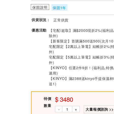
保固說明
保固1年
供貨狀況：
正常供貨
優惠活動
【宅配/超取】滿$2000現折2%(福利品
除外)
【新客限定】首購滿500送500(次月1
宅配限定【2萬以上筆電】結帳折2%(
外)
宅配限定【5萬以上筆電】結帳折3%(
外)
【KINYO】任選2件9折！(福利品,特
適用)
【KINYO】滿2388送kinyo手提保溫杯
送1)
3480
特價
數量
-
+
大量報價諮詢 >>