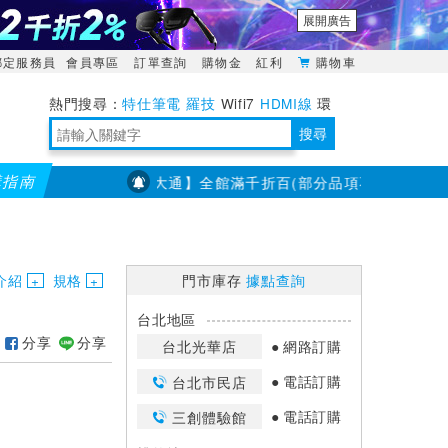
展開廣告
綁定服務員
會員專區
訂單查詢
購物金
紅利
購物車
特仕筆電
羅技
Wifi7
HDMI線
環
境量測
明緯POWER
搜尋
購指南
【PX大通】全館滿千折百(部分品項不適用，滿2千折200..
靈活多變的分離式設計
TypeC安全電源延長線
日除濕15L，19坪適用
華碩 ROG Falcata 電競鍵盤
WTR-1500C行動無線影音傳輸器
電源百寶袋-你要的這裡通通有
行動電源【BSMI認證專區】
owon電子測量與智能儀器專家
介紹
規格
門市庫存
據點查詢
台北地區
分享
分享
台北光華店
網路訂購
電話訂購
台北市民店
電話訂購
三創體驗館