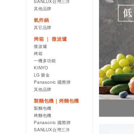
SANLUX台灣三洋
其他品牌
氣炸鍋
其它品牌
烤箱 ｜ 微波爐
微波爐
烤箱
一機多功能
KINYO
LG 樂金
Panasonic 國際牌
其他品牌
製麵包機｜烤麵包機
製麵包機
烤麵包機
Panasonic 國際牌
SANLUX台灣三洋