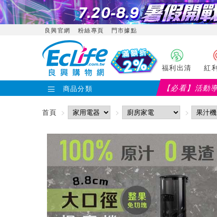
良興官網
粉絲專頁
門市據點
福利出清
紅
【必看】活動
商品分類
首頁