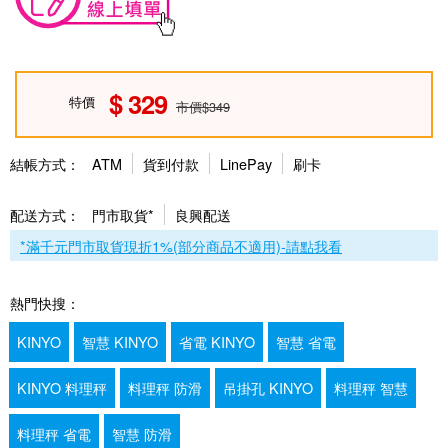
329
特價
市價$349
結帳方式：
ATM
貨到付款
LinePay
刷卡
配送方式：
門市取貨*
良興配送
*滿千元門市取貨現折1%(部分商品不適用)-請點我看
熱門快搜：
KINYO
智慧 KINYO
省電 KINYO
智慧 省電
KINYO 料理秤
料理秤 防滑
吊掛孔 KINYO
料理秤 智慧
料理秤 省電
智慧 防滑