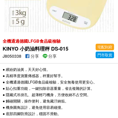
全機通過德國LFGB食品級檢驗
宅配到府
KINYO 小奶油料理秤 DS-015
門市取貨
J8050338
分享
分享
● 繽紛奶油黃，天天好心情。
● 高精準度測重傳感器，秤重好幫手。
● 全機通過德國LFGB食品級檢驗，安全無毒使用更安心。
● 貼心扣重功能，一鍵扣除容器重量，省去複雜的計算。
● 隱藏式吊掛孔、超薄輕巧機身，方便收納不占空間。
● 觸碰開關，操作便利，避免藏汙納垢。
● 機身圓角設計，避免使用容易碰撞。
● 底部四腳防滑設計，穩固不滑動。