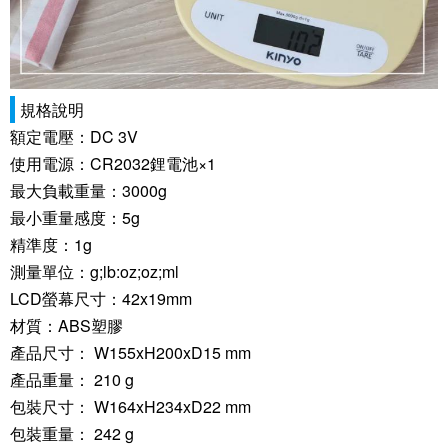
規格說明
額定電壓：DC 3V
使用電源：CR2032鋰電池×1
最大負載重量：3000g
最小重量感度：5g
精準度：1g
測量單位：g;lb:oz;oz;ml
LCD螢幕尺寸：42x19mm
材質：ABS塑膠
產品尺寸： W155xH200xD15 mm
產品重量： 210 g
包裝尺寸： W164xH234xD22 mm
包裝重量： 242 g