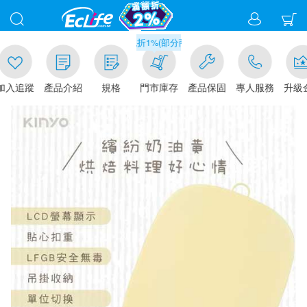
滿千元門市取貨現折1%(部分商品不適用)-請點我看
追蹤
產品介紹
規格
門市庫存
產品保固
專人服務
升級金賺