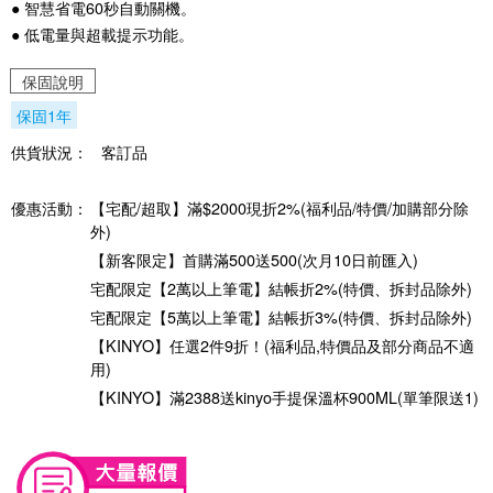
● 智慧省電60秒自動關機。
● 低電量與超載提示功能。
保固說明
保固1年
供貨狀況：
客訂品
優惠活動：
【宅配/超取】滿$2000現折2%(福利品/特價/加購部分除
外)
【新客限定】首購滿500送500(次月10日前匯入)
宅配限定【2萬以上筆電】結帳折2%(特價、拆封品除外)
宅配限定【5萬以上筆電】結帳折3%(特價、拆封品除外)
【KINYO】任選2件9折！(福利品,特價品及部分商品不適
用)
【KINYO】滿2388送kinyo手提保溫杯900ML(單筆限送1)