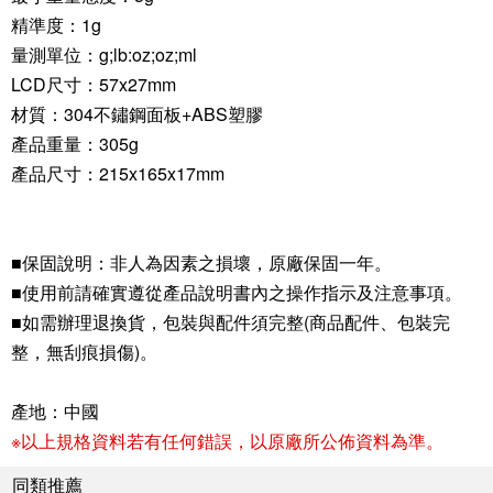
精準度：1g
量測單位：g;lb:oz;oz;ml
LCD尺寸：57x27mm
材質：304不鏽鋼面板+ABS塑膠
產品重量：305g
產品尺寸：215x165x17mm
■保固說明：非人為因素之損壞，原廠保固一年。
■使用前請確實遵從產品說明書內之操作指示及注意事項。
■如需辦理退換貨，包裝與配件須完整(商品配件、包裝完
整，無刮痕損傷)。
產地：中國
※以上規格資料若有任何錯誤，以原廠所公佈資料為準。
同類推薦