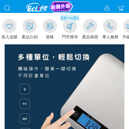
滿千元門市取貨現折1%(部分商品不適用)-請點我看
追蹤
產品介紹
規格
門市庫存
產品保固
專人服務
升級金賺