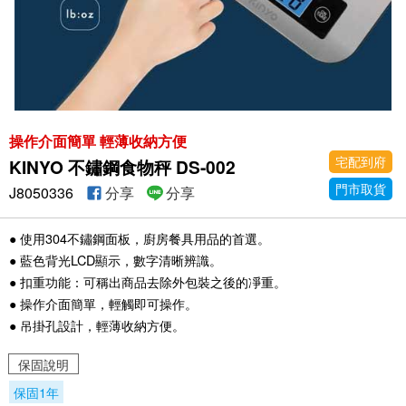
操作介面簡單 輕薄收納方便
宅配到府
KINYO 不鏽鋼食物秤 DS-002
門市取貨
J8050336
分享
分享
● 使用304不鏽鋼面板，廚房餐具用品的首選。
● 藍色背光LCD顯示，數字清晰辨識。
● 扣重功能：可稱出商品去除外包裝之後的凈重。
● 操作介面簡單，輕觸即可操作。
● 吊掛孔設計，輕薄收納方便。
保固說明
保固1年