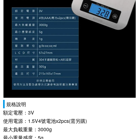
規格說明
額定電壓：3V
使用電源：1.5V4號電池x2pcs(需另購)
最大負載重量：3000g
最小重量感度：5g