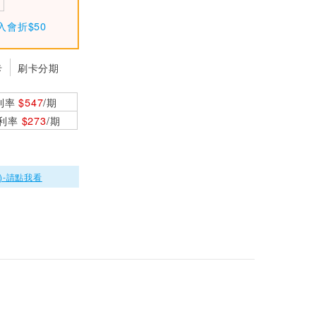
入會折$50
KINYO PureVac極
勁吸 多功能無線無
刷吸塵器 KVC-036
$2480
卡
刷卡分期
KINYO SMILE 輕享
隨行杯果汁機 JR-2
利率
$547
/期
1 黃色
$599
0利率
$273
/期
)-請點我看