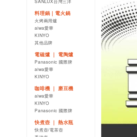
SANLUX台灣三洋
料理鍋｜電火鍋
火烤兩用爐
aiwa愛華
KINYO
其他品牌
電磁爐 ｜ 電陶爐
Panasonic 國際牌
aiwa愛華
KINYO
咖啡機 ｜ 磨豆機
aiwa愛華
KINYO
Panasonic 國際牌
快煮壺 ｜ 熱水瓶
快煮壺/電茶壺
手沖壺