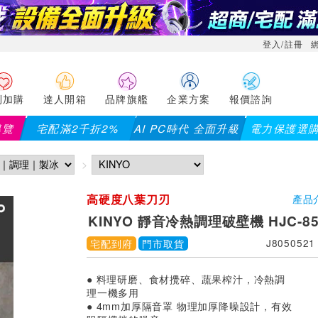
登入/註冊
利加購
達人開箱
品牌旗艦
企業方案
報價諮詢
導覽
宅配滿2千折2%
AI PC時代 全面升級
電力保護選
高硬度八葉刀刃
產品
KINYO 靜音冷熱調理破壁機 HJC-85
宅配到府
門市取貨
J8050521
● 料理研磨、食材攪碎、蔬果榨汁，冷熱調
理一機多用
● 4mm加厚隔音罩 物理加厚降噪設計，有效