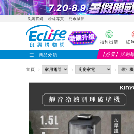
良興官網
粉絲專頁
門市據點
福利出清
紅
【必看】活動
商品分類
首頁