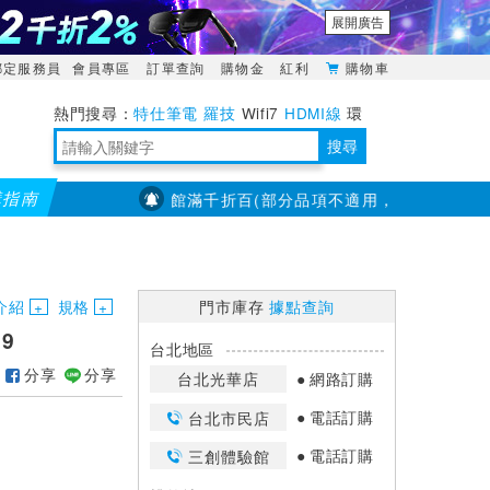
展開廣告
綁定服務員
會員專區
訂單查詢
購物金
紅利
購物車
特仕筆電
羅技
Wifi7
HDMI線
環
境量測
明緯POWER
搜尋
購指南
【PX大通】全館滿千折百(部分品項不適用，滿2千折200...)
靈活多變的分離式設計
TypeC安全電源延長線
日除濕15L，19坪適用
華碩 ROG Falcata 電競鍵盤
WTR-1500C行動無線影音傳輸器
電源百寶袋-你要的這裡通通有
行動電源【BSMI認證專區】
owon電子測量與智能儀器專家
介紹
規格
門市庫存
據點查詢
9
台北地區
分享
分享
台北光華店
網路訂購
電話訂購
台北市民店
電話訂購
三創體驗館