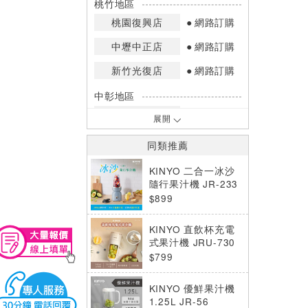
桃竹地區
桃園復興店
網路訂購
中壢中正店
網路訂購
新竹光復店
網路訂購
中彰地區
台中英才店
網路訂購
展開
嘉南地區
同類推薦
高雄中華店
網路訂購
KINYO 二合一冰沙
高雄鳳山店
少量庫存
隨行果汁機 JR-233
BU
$899
*庫存數量：網路訂購(0)、少量庫存
(1~2)、現貨充足(3以上)。
KINYO 直飲杯充電
*門市庫存以店內實際數量為準，可使
式果汁機 JRU-730
用專人服務或撥打門市電話洽詢。
$799
KINYO 優鮮果汁機
1.25L JR-56