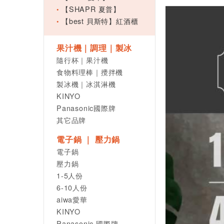
【SHAPR 夏普】
【best 貝斯特】紅酒櫃
果汁機｜調理｜製冰
隨行杯｜果汁機
食物料理棒｜攪拌機
製冰機｜冰淇淋機
KINYO
Panasonic國際牌
其它品牌
電子鍋 ｜ 壓力鍋
電子鍋
壓力鍋
1-5人份
6-10人份
aiwa愛華
KINYO
Panasonic 國際牌