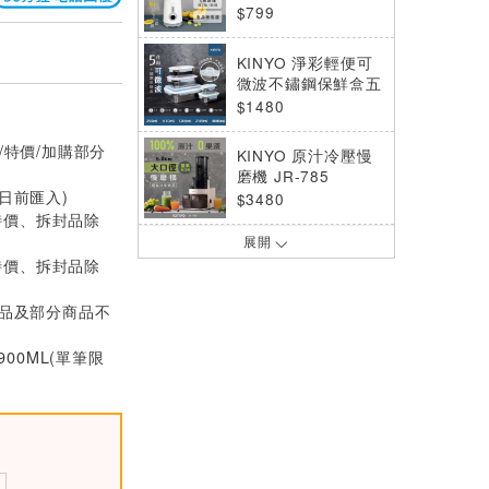
$799
KINYO 淨彩輕便可
微波不鏽鋼保鮮盒五
件組 KLC-4005
$1480
/特價/加購部分
KINYO 原汁冷壓慢
磨機 JR-785
0日前匯入)
$3480
特價、拆封品除
展開
KINYO USB隨行杯
特價、拆封品除
果汁機 JRU-6690
$699
價品及部分商品不
KINYO SMILE 雙享
900ML(單筆限
隨行杯果汁機 JR-2
11
$699
KINYO 旋風智能氣
炸烤箱 AFO-605
$2980