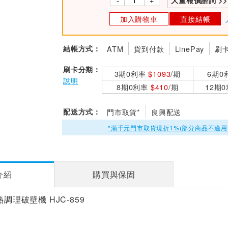
大量報價諮詢 >>
加入購物車
直接結帳
結帳方式：
ATM
貨到付款
LinePay
刷
刷卡分期：
3期0利率
$1093
/期
6期0
說明
8期0利率
$410
/期
12期
配送方式：
門市取貨*
良興配送
*滿千元門市取貨現折1%(部分商品不適用
介紹
購買與保固
熱調理破壁機 HJC-859