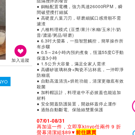
阻隔攪拌的噪音
● 銅軸配置電機，強力馬達26000RPM，瞬
間破壁攪打細膩
● 高硬度八葉刀刃，研磨細膩口感滑順不需
濾渣
● 八種料理模式 (豆漿/果汁/米糊/玉米汁/奶
昔/濃湯/粥品/研磨)
● 6.3吋大螢幕，一指智慧觸控，簡單操作所
有步驟
● 0.5～24小時內預約煮食，恆溫55度C手動
保溫3小時
加入追蹤
● 1.5公升大容量，滿足全家人需求
● 高硼矽玻璃杯身+陶瓷不沾杯底，一沖即淨
防糊底
● 自動高溫清洗+烘乾功能，清潔更徹底有效
NYO
殺菌
● 加料帽設計，料理途中不必掀蓋也能追加
材料
● 安全開蓋防護裝置，開啟杯蓋停止運作
● 過熱自動斷電、保險絲雙重保護
07/01-08/31
再加這一件，立即享kinyo任兩件 9 折
螢幕清潔組$89▼
前往購買