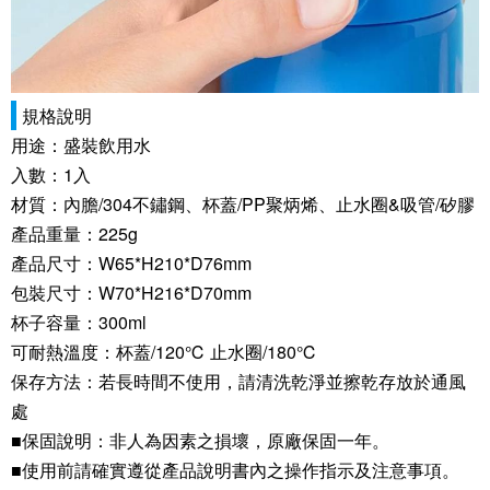
規格說明
用途：盛裝飲用水
入數：1入
材質：內膽/304不鏽鋼、杯蓋/PP聚炳烯、止水圈&吸管/矽膠
產品重量：225g
產品尺寸：W65*H210*D76mm
包裝尺寸：W70*H216*D70mm
杯子容量：300ml
可耐熱溫度：杯蓋/120℃ 止水圈/180℃
保存方法：若長時間不使用，請清洗乾淨並擦乾存放於通風
處
■保固說明：非人為因素之損壞，原廠保固一年。
■使用前請確實遵從產品說明書內之操作指示及注意事項。