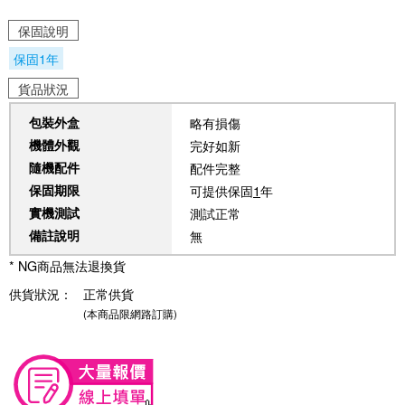
保固說明
保固1年
貨品狀況
包裝外盒
略有損傷
機體外觀
完好如新
隨機配件
配件完整
保固期限
可提供保固
1
年
實機測試
測試正常
備註說明
無
* NG商品無法退換貨
供貨狀況：
正常供貨
(本商品限網路訂購)