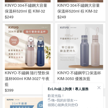
KINYO 304不鏽鋼大容量
KINYO 304不鏽鋼大容量
保溫杯520ml 藍 KIM-32
保溫杯520ml 棕 KIM-32
$249
$249
KINYO 不鏽鋼 隨行雙飲保
KINYO 不鏽鋼窄口保溫杯
溫杯900ml KIM-3027 午夜
KIM-3050 優雅灰藍
藍
$299
EcLife線上詢價！專人服務
$399
歡迎光臨！
🖐嗨~我的好朋友~~
很開心能夠見到您💞