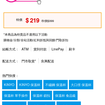
219
特價
市價$399
*本商品為特賣品不適用以下活動
購物金/分類/全站活動/紅利折抵與回饋/門取折扣
結帳方式：
ATM
貨到付款
LinePay
刷卡
配送方式：
門市取貨*
良興配送
熱門快搜：
KINYO
KINYO 保溫杯
不鏽鋼 保溫杯
大口徑 保溫杯
保溫杯 單手操作
保溫杯 鎖扣
保溫杯 食品級