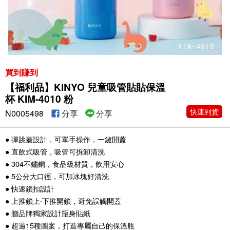
買到賺到
【福利品】KINYO 兒童吸管貼貼保溫
杯 KIM-4010 粉
快速到貨
N0005498
分享
分享
● 彈跳蓋設計，可單手操作，一鍵開蓋
● 直飲式吸管，吸管可拆卸清洗
● 304不鏽鋼，食品級材質，飲用安心
● 5公分大口徑，可加冰塊好清洗
● 快速鎖扣設計
● 上推鎖上‧下推開鎖，避免誤觸開蓋
● 贈品牌獨家設計瓶身貼紙
● 超過15種圖案，打造專屬自己的保溫瓶