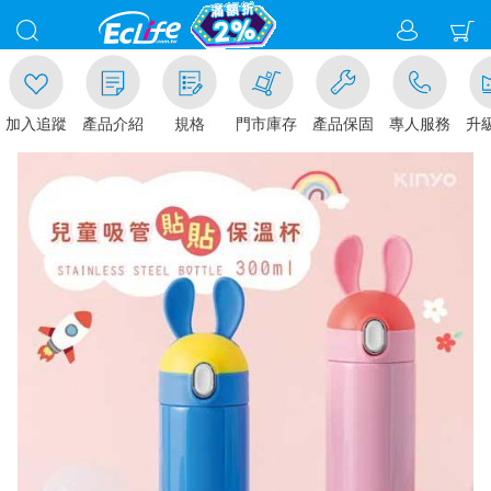
加入追蹤
產品介紹
規格
門市庫存
產品保固
專人服務
升