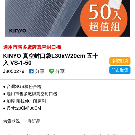
適用市售多廠牌真空封口機
KINYO 真空封口袋L30xW20cm 五十
宅配到府
入 VS-1-50
門市取貨
J8050279
分享
分享
● 台灣SGS檢驗合格
● 適用市售多廠牌真空封口機
● 加厚 耐拉伸、耐穿刺
● 尺寸:20CM*30CM
供貨狀況：
客訂品