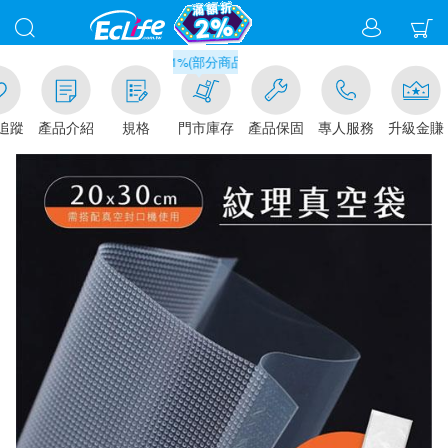
滿千元門市取貨現折1%(部分商品不適用)-請點我看
追蹤
產品介紹
規格
門市庫存
產品保固
專人服務
升級金賺