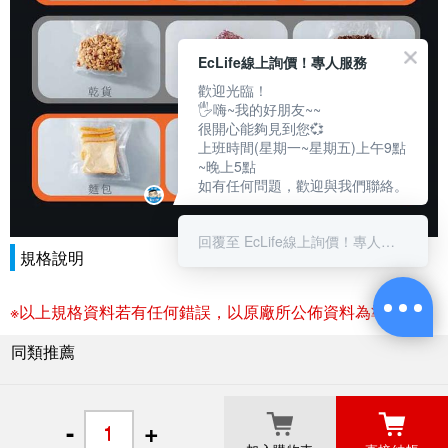
EcLife線上詢價！專人服務
歡迎光臨！
🖐嗨~我的好朋友~~
很開心能夠見到您💞
上班時間(星期一~星期五)上午9點
~晚上5點
如有任何問題，歡迎與我們聯絡。
回覆至 EcLife線上詢價！專人服務
規格說明
※以上規格資料若有任何錯誤，以原廠所公佈資料為準。
同類推薦
關於良興
粉絲專頁
門市據點
-
+