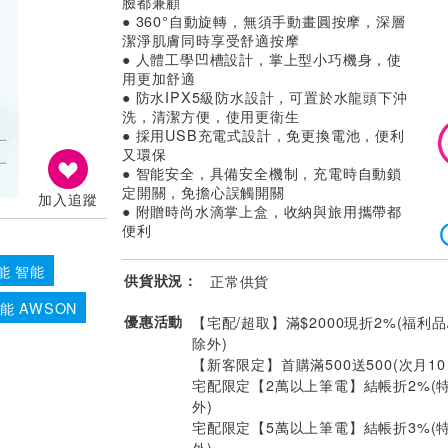
臉都兼顧
● 360°自動旋轉，無須手動畫圓按摩，深層
潔淨肌膚同時享受舒適按摩
● 人體工學凹槽設計，掌上型小巧機身，使
用更加舒適
● 防水IPX5級防水設計，可置於水龍頭下沖
洗，清潔方便，使用更衛生
● 採用USB充電式設計，免更換電池，便利
又環保
● 智能安全，具備安全機制，充電時自動鎖
定開關，免擔心誤觸開關
加入追蹤
● 附贈時尚水滴掌上盒，收納與旅用攜帶都
便利
能 智能
供貨狀況：
正常供貨
能 AWSON
優惠活動
【宅配/超取】滿$2000現折2%(福利品
除外)
【新客限定】首購滿500送500(次月1
宅配限定【2萬以上筆電】結帳折2%(
外)
宅配限定【5萬以上筆電】結帳折3%(
外)