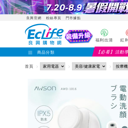
良興官網
粉絲專頁
門市據點
福利出清
紅
【必看】活動
商品分類
首頁