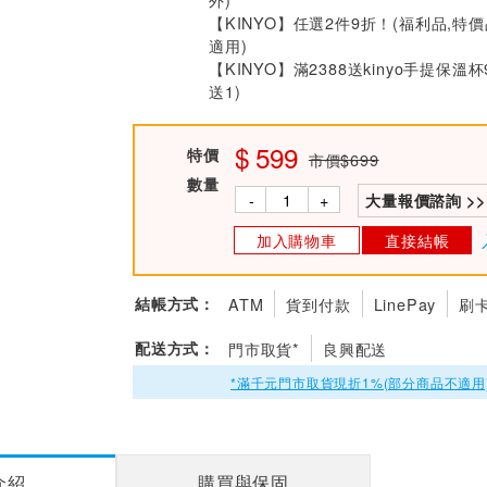
【KINYO】任選2件9折！(福利品,特
適用)
【KINYO】滿2388送kinyo手提保溫杯
送1)
599
特價
市價$699
數量
-
+
大量報價諮詢 >>
加入購物車
直接結帳
結帳方式：
ATM
貨到付款
LinePay
刷
配送方式：
門市取貨*
良興配送
*滿千元門市取貨現折1%(部分商品不適用
介紹
購買與保固