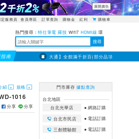
展開廣告
綁定服務員
會員專區
訂單查詢
購物金
紅利
購物車
特仕筆電
羅技
Wifi7
HDMI線
環
境量測
明緯POWER
搜尋
購指南
【PX大通】全館滿千折百(部分品項不適用，滿2千折200.
靈活多變的分離式設計
TypeC安全電源延長線
日除濕15L，19坪適用
華碩 ROG Falcata 電競鍵盤
WTR-1500C行動無線影音傳輸器
電源百寶袋-你要的這裡通通有
行動電源【BSMI認證專區】
owon電子測量與智能儀器專家
介紹
規格
門市庫存
據點查詢
D-1016
台北地區
分享
分享
台北光華店
網路訂購
電話訂購
台北市民店
電話訂購
三創體驗館