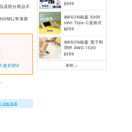
刀+修容組
$999
價品及部分商品不
AWSON歐森 5000
900ML(單筆限
mAh Type-C直插式
快充行動電源 AWP-
$699
5711 天空藍
AWSON歐森 電子料
理秤 AWD-1020
$399
入會折$50
展開
KINYO 淨亮聲波電
動牙刷 ETB-816 藍
$499
卡
KINYO 音波電動牙
刷刷頭(1入) 白色 E
TB851W-1
)-請點我看
$99
KINYO 淨亮聲波電
動牙刷 ETB-776 白
色
$399