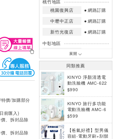
桃竹地區
桃園復興店
網路訂購
中壢中正店
網路訂購
新竹光復店
網路訂購
中彰地區
台中英才店
網路訂購
展開
嘉南地區
同類推薦
高雄中華店
網路訂購
KINYO 淨顏清透電
高雄鳳山店
網路訂購
動洗臉機 AMC-622
0
$990
*庫存數量：網路訂購(0)、少量庫存
/特價/加購部分
(1~2)、現貨充足(3以上)。
KINYO 旅行多功能
*門市庫存以店內實際數量為準，可使
電動洗臉機 AMC-6
用專人服務或撥打門市電話洽詢。
0日前匯入)
210
$599
特價、拆封品除
【爸氣好禮】型男儀
特價、拆封品除
容組-電動牙刷+刮鬍