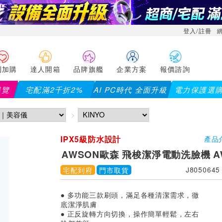
登入/註冊
利加購
達人開箱
品牌旗艦
企業方案
報價諮詢
導覽
宅配滿2千折2%
AI PC時代 全面升級
電力保護選
IPX5級防水設計
產品
AWSON歐森 飛梭潔淨電動洗臉機 AW
宅配到府
門市取貨
J8050645
● 多功能三款刷頭，滿足各種清潔需求，徹
底潔淨肌膚
● 正反旋轉方向切換，操作簡單輕鬆，左右