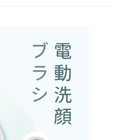
KINYO 淨亮聲波電
動牙刷 ETB-776 藍
色
$399
KINYO 音波電動牙
刷 ETB-851
$990