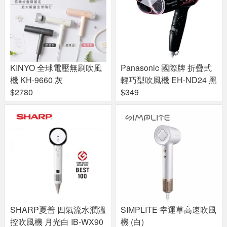
KINYO 全球電壓無刷吹風
Panasonic 國際牌 折疊式
機 KH-9660 灰
輕巧型吹風機 EH-ND24 黑
$2780
$349
SHARP夏普 四氣流水潤溫
SIMPLITE 幸運草高速吹風
控吹風機 月光白 IB-WX90
機 (白)