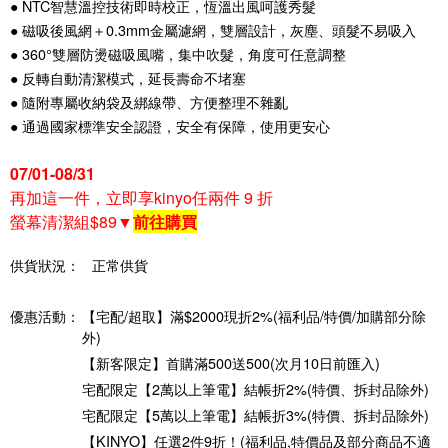
● NTC智慧溫控技術即時校正，恆溫出風呵護秀髮
● 磁吸後風網＋0.3mm金屬濾網，雙層設計，灰塵、頭髮不易吸入
● 360°雙層防燙磁吸風嘴，集中吹髮，角度可任意調整
● 反轉自動清潔模式，延長壽命不堵塞
● 隨附專屬收納袋及綁線帶、方便整理不雜亂
● 通過國家標準安全認證，安全有保障，使用更安心
07/01-08/31
再加這一件，立即享kinyo任兩件 9 折
螢幕清潔組$89▼
前往購買
供貨狀況：
正常供貨
優惠活動：
【宅配/超取】滿$2000現折2%(福利品/特價/加購部分除
外)
【新客限定】首購滿500送500(次月10日前匯入)
宅配限定【2萬以上筆電】結帳折2%(特價、拆封品除外)
宅配限定【5萬以上筆電】結帳折3%(特價、拆封品除外)
【KINYO】任選2件9折！(福利品,特價品及部分商品不適