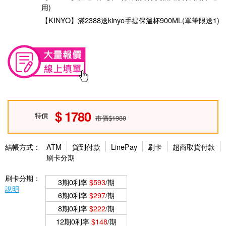
用)
【KINYO】滿2388送kinyo手提保溫杯900ML(單筆限送1)
1780
特價
市價$1980
結帳方式：
ATM
貨到付款
LinePay
刷卡
超商取貨付款
刷卡分期
刷卡分期：
3期0利率
$593
/期
說明
6期0利率
$297
/期
8期0利率
$222
/期
12期0利率
$148
/期