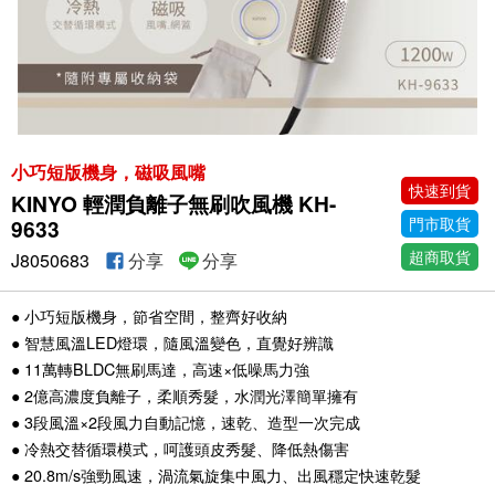
小巧短版機身，磁吸風嘴
快速到貨
KINYO 輕潤負離子無刷吹風機 KH-
門市取貨
9633
超商取貨
J8050683
分享
分享
● 小巧短版機身，節省空間，整齊好收納
● 智慧風溫LED燈環，隨風溫變色，直覺好辨識
● 11萬轉BLDC無刷馬達，高速×低噪馬力強
● 2億高濃度負離子，柔順秀髮，水潤光澤簡單擁有
● 3段風溫×2段風力自動記憶，速乾、造型一次完成
● 冷熱交替循環模式，呵護頭皮秀髮、降低熱傷害
● 20.8m/s強勁風速，渦流氣旋集中風力、出風穩定快速乾髮