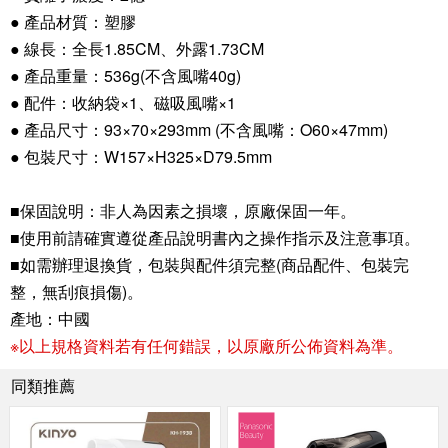
● 產品材質：塑膠
● 線長：全長1.85CM、外露1.73CM
● 產品重量：536g(不含風嘴40g)
● 配件：收納袋×1、磁吸風嘴×1
● 產品尺寸：93×70×293mm (不含風嘴：O60×47mm)
● 包裝尺寸：W157×H325×D79.5mm
■保固說明：非人為因素之損壞，原廠保固一年。
■使用前請確實遵從產品說明書內之操作指示及注意事項。
■如需辦理退換貨，包裝與配件須完整(商品配件、包裝完
整，無刮痕損傷)。
產地：中國
※以上規格資料若有任何錯誤，以原廠所公佈資料為準。
同類推薦