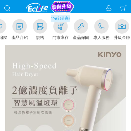
滿千元門市取貨現折1%(部分商品不適用)-請點我看
追蹤
產品介紹
規格
門市庫存
產品保固
專人服務
升級金賺