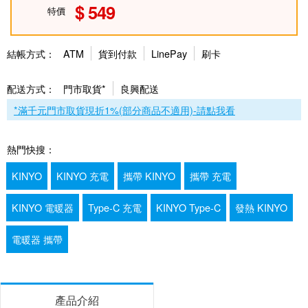
549
特價
結帳方式：
ATM
貨到付款
LinePay
刷卡
配送方式：
門市取貨*
良興配送
*滿千元門市取貨現折1%(部分商品不適用)-請點我看
熱門快搜：
KINYO
KINYO 充電
攜帶 KINYO
攜帶 充電
KINYO 電暖器
Type-C 充電
KINYO Type-C
發熱 KINYO
電暖器 攜帶
產品介紹