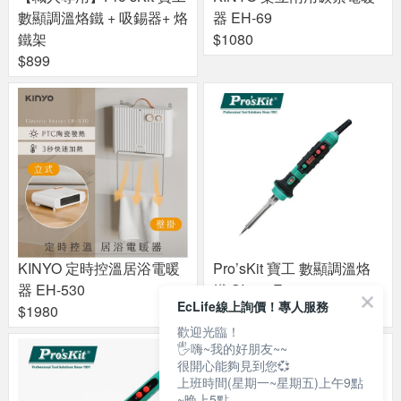
數顯調溫烙鐵 + 吸錫器+ 烙
器 EH-69
鐵架
$1080
$899
KINYO 定時控溫居浴電暖
Pro’sKit 寶工 數顯調溫烙
器 EH-530
鐵 SI-253E
EcLife線上詢價！專人服務
$1980
$700
歡迎光臨！
🖐嗨~我的好朋友~~
很開心能夠見到您💞
上班時間(星期一~星期五)上午9點
~晚上5點