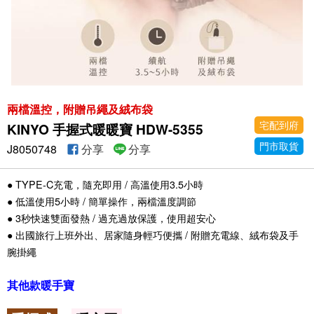
兩檔溫控，附贈吊繩及絨布袋
宅配到府
KINYO 手握式暖暖寶 HDW-5355
門市取貨
J8050748
分享
分享
● TYPE-C充電，隨充即用 / 高溫使用3.5小時
● 低溫使用5小時 / 簡單操作，兩檔溫度調節
● 3秒快速雙面發熱 / 過充過放保護，使用超安心
● 出國旅行上班外出、居家隨身輕巧便攜 / 附贈充電線、絨布袋及手
腕掛繩
其他款暖手寶