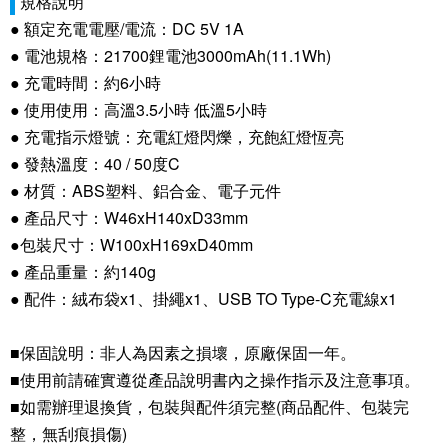
規格說明
● 額定充電電壓/電流：DC 5V 1A
● 電池規格：21700鋰電池3000mAh(11.1Wh)
● 充電時間：約6小時
● 使用使用：高溫3.5小時 低溫5小時
● 充電指示燈號：充電紅燈閃爍，充飽紅燈恆亮
● 發熱溫度：40 / 50度C
● 材質：ABS塑料、鋁合金、電子元件
● 產品尺寸：W46xH140xD33mm
●包裝尺寸：W100xH169xD40mm
● 產品重量：約140g
● 配件：絨布袋x1、掛繩x1、USB TO Type-C充電線x1
■保固說明：非人為因素之損壞，原廠保固一年。
■使用前請確實遵從產品說明書內之操作指示及注意事項。
■如需辦理退換貨，包裝與配件須完整(商品配件、包裝完
整，無刮痕損傷)