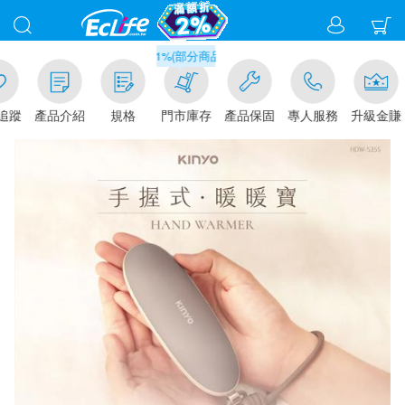
滿千元門市取貨現折1%(部分商品不適用)-請點我看
追蹤
產品介紹
規格
門市庫存
產品保固
專人服務
升級金賺