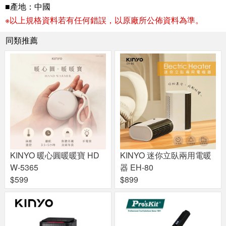
■產地：中國
※以上規格資料若有任何錯誤，以原廠所公佈資料為準。
同類推薦
KINYO 暖心圓暖暖寶 HD
KINYO 迷你立臥兩用電暖
W-5365
器 EH-80
$599
$899