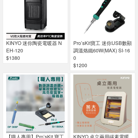
KINYO 迷你陶瓷電暖器 N
Pro’sKit寶工 迷你USB數顯
EH-120
調溫烙鐵60W(MAX) SI-16
$1380
0
$1200
【職人專用】Pro’sKit 寶工
KINYO 桌立兩用碳素電暖