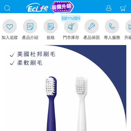
滿千元門市取貨現折1%(部分商品不適用)-請點我看
入追蹤
產品介紹
規格
門市庫存
產品保固
專人服務
升級金