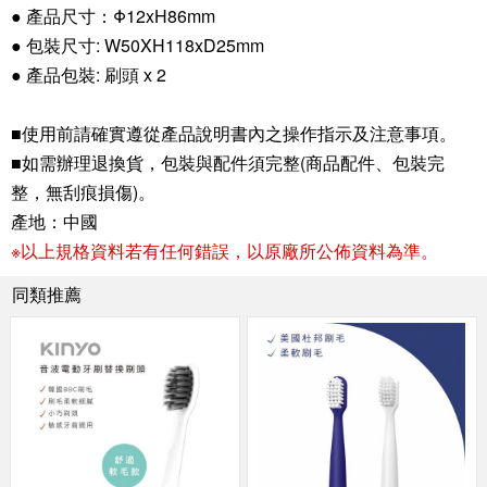
● 產品尺寸：Φ12xH86mm
● 包裝尺寸: W50XH118xD25mm
● 產品包裝: 刷頭 x 2
■使用前請確實遵從產品說明書內之操作指示及注意事項。
■如需辦理退換貨，包裝與配件須完整(商品配件、包裝完
整，無刮痕損傷)。
產地：中國
※以上規格資料若有任何錯誤，以原廠所公佈資料為準。
同類推薦