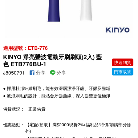
適用型號：ETB-776
KINYO 淨亮聲波電動牙刷刷頭(2入) 藍
快速到貨
色 ETB776BU-1
門市取貨
J8050791
分享
分享
● 採用杜邦細緻刷毛，能有效深層潔淨牙齒、牙齦及齒垢
● 波浪刷毛的設計，能貼合牙齒曲線，深入齒縫更佳極淨
供貨狀況：
正常供貨
優惠活動：
【宅配/超取】滿$2000現折2%(福利品/特價/加購部分除
外)