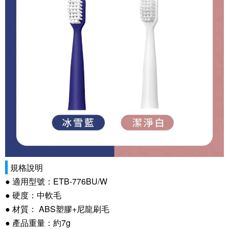
規格說明
● 適用型號：ETB-776BU/W
● 硬度：中軟毛
● 材質： ABS塑膠+尼龍刷毛
● 產品重量：約7g