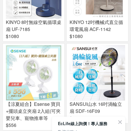
KINYO 8吋無線空氣循環桌
KINYO 12吋機械式直立循
扇 UF-7185
環電風扇 ACF-1142
$1080
$1080
【涼夏組合】Esense 寶貝
SANSUI山水 16吋渦輪立
+擺頭桌立夾扇 2入組(可夾
扇 SDF-16F09
嬰兒車、寵物推車等
$1090
EcLife線上詢價！專人服務
$556