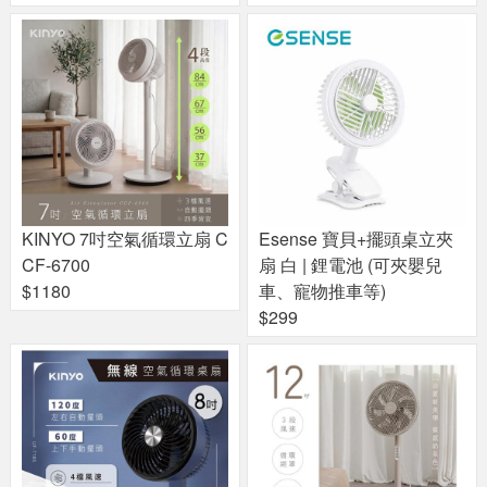
KINYO 7吋空氣循環立扇 C
Esense 寶貝+擺頭桌立夾
CF-6700
扇 白 | 鋰電池 (可夾嬰兒
$1180
車、寵物推車等)
$299