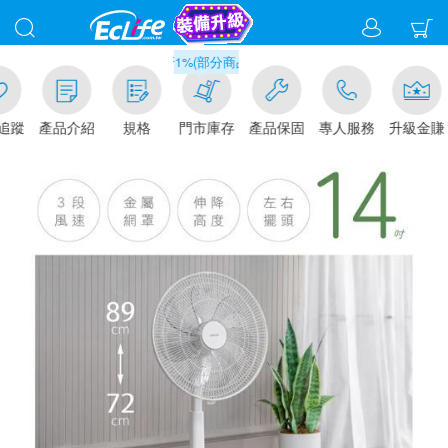
滿千元門市取貨現折1%(部分商品不適用)-請點我看
追蹤
產品介紹
規格
門市庫存
產品保固
專人服務
升級金賺