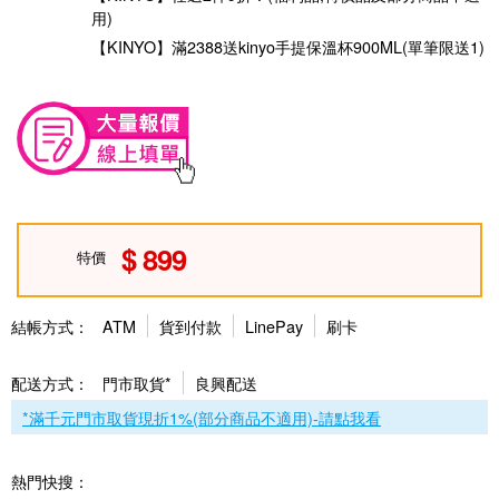
用)
【KINYO】滿2388送kinyo手提保溫杯900ML(單筆限送1)
899
特價
結帳方式：
ATM
貨到付款
LinePay
刷卡
配送方式：
門市取貨*
良興配送
*滿千元門市取貨現折1%(部分商品不適用)-請點我看
熱門快搜：