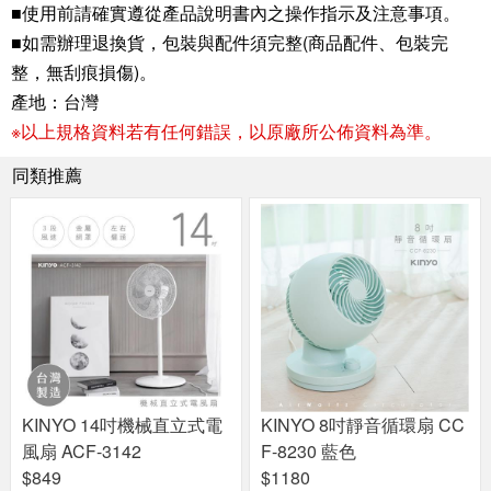
■使用前請確實遵從產品說明書內之操作指示及注意事項。
■如需辦理退換貨，包裝與配件須完整(商品配件、包裝完
整，無刮痕損傷)。
產地：台灣
※以上規格資料若有任何錯誤，以原廠所公佈資料為準。
同類推薦
KINYO 14吋機械直立式電
KINYO 8吋靜音循環扇 CC
風扇 ACF-3142
F-8230 藍色
$849
$1180