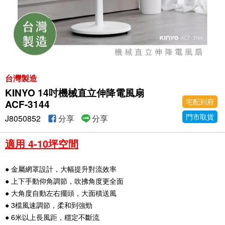
台灣製造
KINYO 14吋機械直立伸降電風扇
宅配到府
ACF-3144
門市取貨
J8050852
分享
分享
適用 4-10坪空間
● 金屬網罩設計，大幅提升對流效率
● 上下手動仰角調節，吹拂角度更全面
● 大角度自動左右擺頭，大面積送風
● 3檔風速調節，柔和到強勁
● 6米以上長風距，穩定不斷流