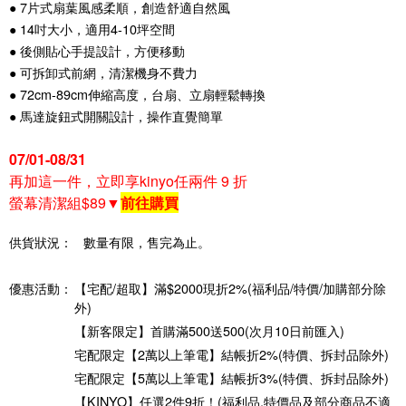
● 7片式扇葉風感柔順，創造舒適自然風
● 14吋大小，適用4-10坪空間
● 後側貼心手提設計，方便移動
● 可拆卸式前網，清潔機身不費力
● 72cm-89cm伸縮高度，台扇、立扇輕鬆轉換
● 馬達旋鈕式開關設計，操作直覺簡單
07/01-08/31
再加這一件，立即享kinyo任兩件 9 折
螢幕清潔組$89▼
前往購買
供貨狀況：
數量有限，售完為止。
優惠活動：
【宅配/超取】滿$2000現折2%(福利品/特價/加購部分除
外)
【新客限定】首購滿500送500(次月10日前匯入)
宅配限定【2萬以上筆電】結帳折2%(特價、拆封品除外)
宅配限定【5萬以上筆電】結帳折3%(特價、拆封品除外)
【KINYO】任選2件9折！(福利品,特價品及部分商品不適