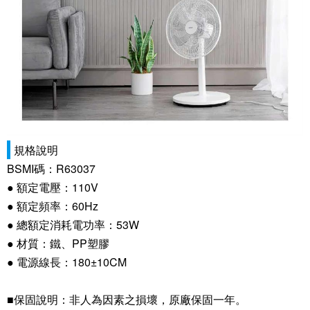
規格說明
BSMI碼：R63037
● 額定電壓：110V
● 額定頻率：60Hz
● 總額定消耗電功率：53W
● 材質：鐵、PP塑膠
● 電源線長：180±10CM
■保固說明：非人為因素之損壞，原廠保固一年。