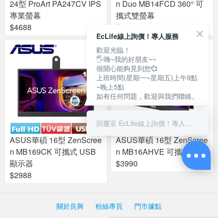
24型 ProArt PA247CV IPS
n Duo MB14FCD 360° 可
專業螢幕
攜式雙螢幕
$4688
$9688
EcLife線上詢價！專人服務
歡迎光臨！
🖐嗨~我的好朋友~~
很開心能夠見到您💞
上班時間(星期一~星期五)上午9點
~晚上5點
如有任何問題，歡迎與我們聯絡。
回覆至 EcLife線上詢價！專人服務
ASUS華碩 16型 ZenScree
ASUS華碩 16型 ZenScree
n MB169CK 可攜式 USB
n MB16AHVE 可攜式螢幕
顯示器
$3990
$2988
關於良興
粉絲專頁
門市據點