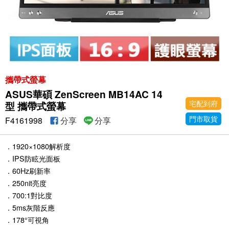
攜帶式螢幕
ASUS華碩 ZenScreen MB14AC 14
宅配到府
型 攜帶式螢幕
門市取貨
F4161998
分享
分享
．1920×1080解析度
．IPS防眩光面板
．60Hz刷新率
．250nit亮度
．700:1對比度
．5ms灰階反應
．178°可視角