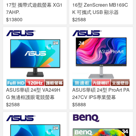
17型 攜帶式遊戲螢幕 XG1
16型 ZenScreen MB169C
7AHP.
K 可攜式 USB 顯示器
$13800
$2588
ASUS華碩 24型 VA249H
ASUS華碩 24型 ProArt PA
G 無邊框護眼電競螢幕
247CV IPS專業螢幕
$2588
$5888