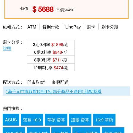
5688
特價
市價$6490
結帳方式：
ATM
貨到付款
LinePay
刷卡
刷卡分期
刷卡分期：
3期0利率
$1896
/期
說明
6期0利率
$948
/期
8期0利率
$711
/期
12期0利率
$474
/期
配送方式：
門市取貨*
良興配送
*滿千元門市取貨現折1%(部分商品不適用)-請點我看
熱門快搜：
ASUS
螢幕 16:9
華碩 螢幕
護眼 螢幕
16:9 華碩