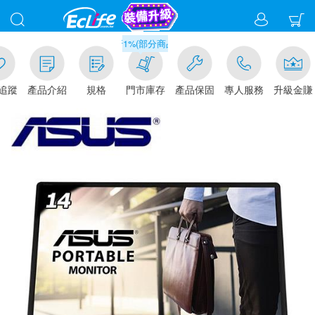
滿千元門市取貨現折1%(部分商品不適用)-請點我看
追蹤
產品介紹
規格
門市庫存
產品保固
專人服務
升級金賺