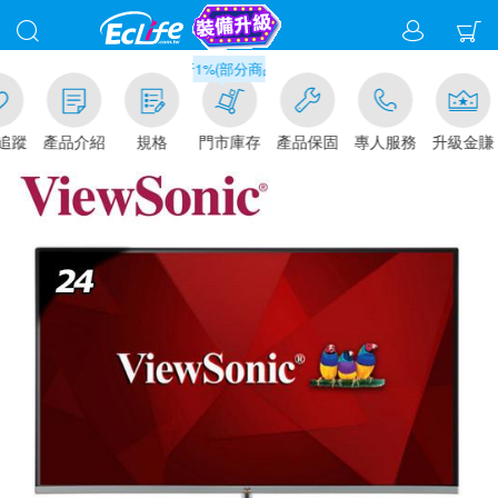
滿千元門市取貨現折1%(部分商品不適用)-請點我看
追蹤
產品介紹
規格
門市庫存
產品保固
專人服務
升級金賺