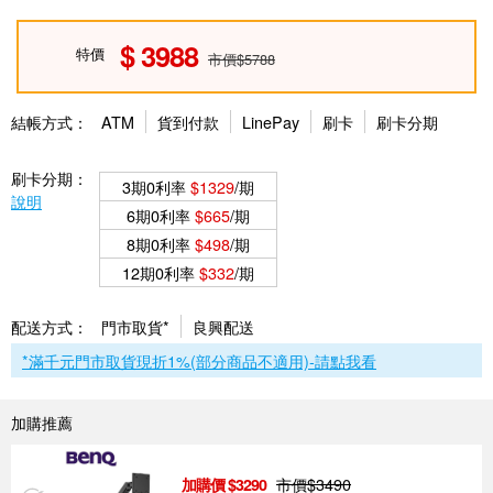
3988
特價
市價$5788
結帳方式：
ATM
貨到付款
LinePay
刷卡
刷卡分期
刷卡分期：
3期0利率
$1329
/期
說明
6期0利率
$665
/期
8期0利率
$498
/期
12期0利率
$332
/期
配送方式：
門市取貨*
良興配送
*滿千元門市取貨現折1%(部分商品不適用)-請點我看
加購推薦
市價$
3490
3290