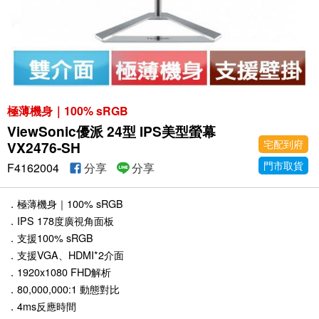
極薄機身｜100% sRGB
ViewSonic優派 24型 IPS美型螢幕
宅配到府
VX2476-SH
門市取貨
F4162004
分享
分享
．極薄機身｜100% sRGB
．IPS 178度廣視角面板
．支援100% sRGB
．支援VGA、HDMI*2介面
．1920x1080 FHD解析
．80,000,000:1 動態對比
．4ms反應時間