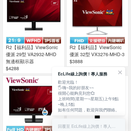
R2【福利品】ViewSonic
R2【福利品】ViewSonic
優派 29型 VA2932-MHD
優派 32型 VX3276-MHD-3
無邊框顯示器
$3888
$4288
EcLife線上詢價！專人服務
歡迎光臨！
🖐嗨~我的好朋友~~
很開心能夠見到您💞
上班時間(星期一~星期五)上午9點
~晚上5點
如有任何問題，歡迎與我們聯絡。
回覆至 EcLife線上詢價！專人服務