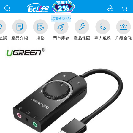
滿千元門市取貨現折1%(部分商品不適用)-請點我看
追蹤
產品介紹
規格
門市庫存
產品保固
專人服務
升級金賺