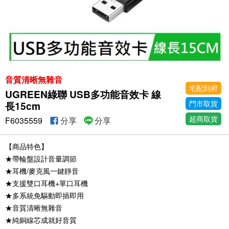
音質清晰無雜音
宅配到府
UGREEN綠聯 USB多功能音效卡 線
門市取貨
長15cm
超商取貨
F6035559
分享
分享
【商品特色】
★帶輪盤設計音量調節
★耳機/麥克風一鍵靜音
★支援雙口耳機+單口耳機
★多系統免驅動即插即用
★音質清晰無雜音
★純銅線芯成就好音質