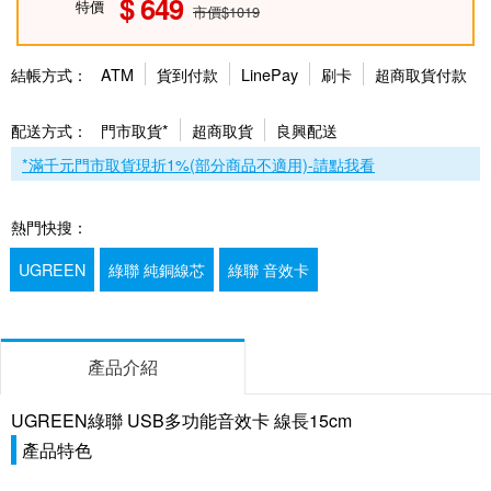
649
特價
市價$1019
結帳方式：
ATM
貨到付款
LinePay
刷卡
超商取貨付款
配送方式：
門市取貨*
超商取貨
良興配送
*滿千元門市取貨現折1%(部分商品不適用)-請點我看
熱門快搜：
UGREEN
綠聯 純銅線芯
綠聯 音效卡
產品介紹
UGREEN綠聯 USB多功能音效卡 線長15cm
產品特色