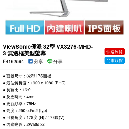
ViewSonic優派 32型 VX3276-MHD-
快速到貨
3 無邊框美型螢幕
門市取貨
F4162594
分享
分享
● 面板尺寸：32型 IPS面板
● 最佳解析度：1920 x 1080 (FHD)
● 長寬比：16:9
● 反應時間：4ms
● 更新頻率：75Hz
● 亮度：250 cd/m2 (typ)
● 可視角度：178度 (H) / 178度(V)
● 內建喇叭：2Watts x2