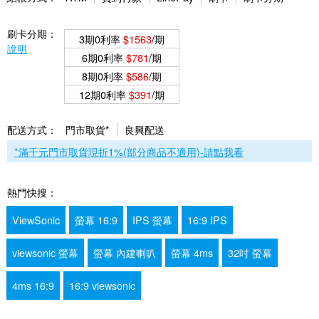
刷卡分期：
3期0利率
$1563
/期
說明
6期0利率
$781
/期
8期0利率
$586
/期
12期0利率
$391
/期
配送方式：
門市取貨*
良興配送
*滿千元門市取貨現折1%(部分商品不適用)-請點我看
熱門快搜：
ViewSonic
螢幕 16:9
IPS 螢幕
16:9 IPS
viewsonic 螢幕
螢幕 內建喇叭
螢幕 4ms
32吋 螢幕
4ms 16:9
16:9 viewsonic