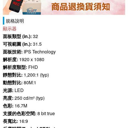
規格說明
顯示器
面板類型 (in.):
32
可視範圍 (in.):
31.5
面板技術:
IPS Technology
解析度:
1920 x 1080
解析度類型:
FHD
靜態對比:
1,200:1 (typ)
動態對比:
80M:1
光源:
LED
亮度:
250 cd/m² (typ)
色彩:
16.7M
支援的色彩空間:
8 bit true
長寬比:
16:9