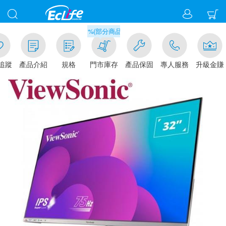
滿千元門市取貨現折1%(部分商品不適用)-請點我看
追蹤
產品介紹
規格
門市庫存
產品保固
專人服務
升級金賺