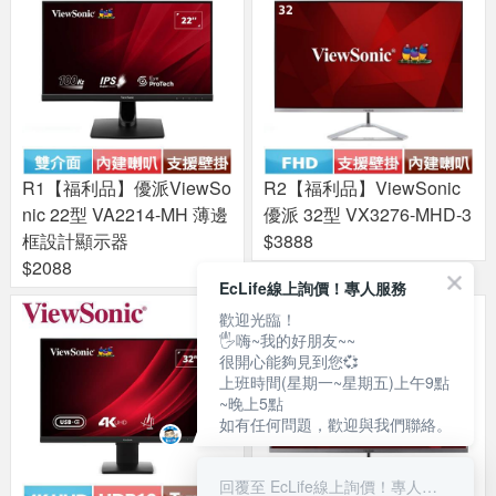
R1【福利品】優派ViewSo
R2【福利品】ViewSonic
nic 22型 VA2214-MH 薄邊
優派 32型 VX3276-MHD-3
框設計顯示器
$3888
$2088
EcLife線上詢價！專人服務
歡迎光臨！
🖐嗨~我的好朋友~~
很開心能夠見到您💞
上班時間(星期一~星期五)上午9點
~晚上5點
如有任何問題，歡迎與我們聯絡。
回覆至 EcLife線上詢價！專人服務