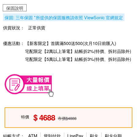
保固說明
保固: 三年保固 *所提供的保固服務請依照 ViewSonic 官網規定
供貨狀況：
正常供貨
優惠活動：
【新客限定】首購滿500送500(次月10日前匯入)
宅配限定【2萬以上筆電】結帳折2%(特價、拆封品除外)
宅配限定【5萬以上筆電】結帳折3%(特價、拆封品除外)
4688
特價
市價$4888
結帳方式：
ATM
貨到付款
LinePay
刷卡
刷卡分期